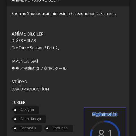
ANIME KONUSU VE ÖZETI
Enen no Shouboutai animesinin 3. sezonunun 2. kısmıdır.
ANIME
BILGILERI
DIĞER ADLAR
Fire Force Season 3 Part 2,
JAPONCA İSMI
炎炎ノ消防隊 参ノ章 第2クール
STÜDYO
DAVID PRODUCTION
TÜRLER
Aksiyon
Bilim-Kurgu
Fantastik
Shounen
8.1