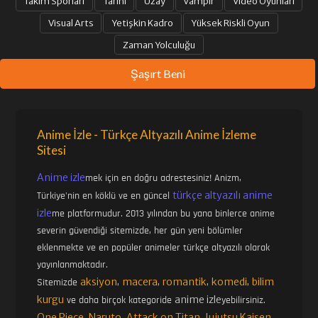
Takım Sporları
Tarihi
Uzay
Vampir
Video Oyunları
Visual Arts
Yetişkin Kadro
Yüksek Riskli Oyun
Zaman Yolculuğu
Şaşırt Beni
Anime İzle - Türkçe Altyazılı Anime İzleme
Sitesi
Anime izle
mek için en doğru adrestesiniz! Anizm,
türkçe altyazılı anime
Türkiye'nin en köklü ve en güncel
izle
me platformudur. 2013 yılından bu yana binlerce anime
severin güvendiği sitemizde, her gün yeni bölümler
eklenmekte ve en popüler animeler türkçe altyazılı olarak
yayınlanmaktadır.
aksiyon
macera
romantik
komedi
bilim
Sitemizde
,
,
,
,
kurgu
anime izle
ve daha birçok kategoride
yebilirsiniz.
One Piece
Naruto
Attack on Titan
Jujutsu Kaisen
,
,
,
,