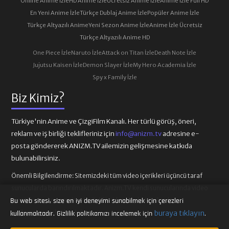
Online Anime İzle
HD Anime İzle
Ücretsiz Anime İzle
Anime İzle Full HD
En Yeni Anime İzle
Türkçe Dublaj Anime İzle
Popüler Anime İzle
Türkçe Altyazılı Anime
Yeni Sezon Anime İzle
Anime İzle Ücretsiz
Türkçe Altyazılı Anime HD
One Piece İzle
Naruto İzle
Attack on Titan İzle
Death Note İzle
Jujutsu Kaisen İzle
Demon Slayer İzle
My Hero Academia İzle
Spy x Family İzle
Biz Kimiz?
Türkiye'nin Anime ve ÇizgiFilm Kanalı. Her türlü görüş, öneri,
reklam ve iş birliği teklifleriniz için
info@anizm.tv
adresine e-
posta göndererek ANIZM.TV ailemizin gelişmesine katkıda
bulunabilirsiniz.
Önemli Bilgilendirme:
Sitemizdeki tüm video içerikleri üçüncü taraf
sunucularda barındırılmaktadır. Anizm.TV kendi sunucularında video
içeriği barındırmamaktadır. Telif hakkı talepleri ilgili video
Bu web sitesi, size en iyi deneyimi sunabilmek için çerezleri
sağlayıcılarına iletilmelidir.
buraya tıklayın
kullanmaktadır. Gizlilik politikamızı incelemek için
.