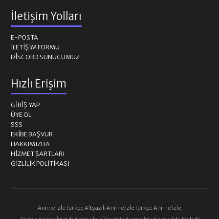
İletişim Yolları
E-POSTA
İLETIŞIM FORMU
DISCORD SUNUCUMUZ
Hızlı Erişim
GIRIŞ YAP
ÜYE OL
SSS
EKIBE BAŞVUR
HAKKIMIZDA
HIZMET ŞARTLARI
GIZLILIK POLITIKASI
Anime İzle
Türkçe Altyazılı Anime İzle
Türkçe Anime İzle