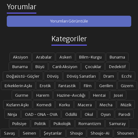
Yorumlar
Yorumları Görüntüle
Kategoriler
Aksiyon
Arabalar
Askeri
Bilim-Kurgu
Bunama
Bunama
Büyü
Canlı Aksiyon
Çocuklar
Dedektif
Doğaüstü-Güçler
Dövüş
Dövüş Sanatları
Dram
Ecchi
Erkeklerin Aşkı
Erotik
Fantastik
Film
Gerilim
Gizem
Gurme
Harem
Hazine-Avcılığı
Hentai
Josei
Kızların Aşkı
Komedi
Korku
Macera
Mecha
Müzik
Ninja
OAD - ONA - OVA
Ödüllü
Okul
Oyun
Parodi
Polisiye
Politik
Psikolojik
Romantizm
Samuray
Savaş
Seinen
Şeytanlar
Shoujo
Shoujo-Ai
Shounen