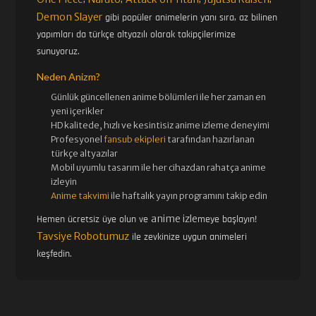
Demon Slayer
gibi popüler animelerin yanı sıra, az bilinen
yapımları da türkçe altyazılı olarak takipçilerimize
sunuyoruz.
Neden Anizm?
Günlük güncellenen
anime bölümleri ile her zaman en
yeni içerikler
HD kalitede, hızlı ve kesintisiz
anime izle
me deneyimi
Profesyonel
fansub ekipleri
tarafından hazırlanan
türkçe altyazılar
Mobil uyumlu tasarım ile her cihazdan rahatça anime
izleyin
Anime takvimi
ile haftalık yayın programını takip edin
anime izle
Hemen ücretsiz üye olun ve
meye başlayın!
Tavsiye Robotumuz
ile zevkinize uygun animeleri
keşfedin.