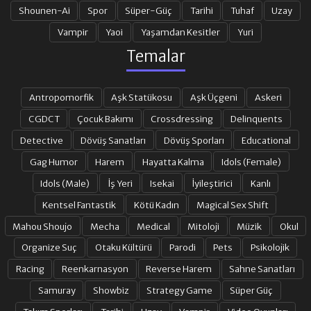
Shounen-Ai
Spor
Süper-Güç
Tarihi
Tuhaf
Uzay
Vampir
Yaoi
Yaşamdan Kesitler
Yuri
Temalar
Antropomorfik
Aşk Statükosu
Aşk Üçgeni
Askeri
CGDCT
Çocuk Bakımı
Crossdressing
Delinquents
Detective
Dövüş Sanatları
Dövüş Sporları
Educational
Gag Humor
Harem
Hayatta Kalma
Idols (Female)
Idols (Male)
İş Yeri
Isekai
İyileştirici
Kanlı
Kentsel Fantastik
Kötü Kadın
Magical Sex Shift
Mahou Shoujo
Mecha
Medical
Mitoloji
Müzik
Okul
Organize Suç
Otaku Kültürü
Parodi
Pets
Psikolojik
Racing
Reenkarnasyon
Reverse Harem
Sahne Sanatları
Samuray
Showbiz
Strategy Game
Süper Güç