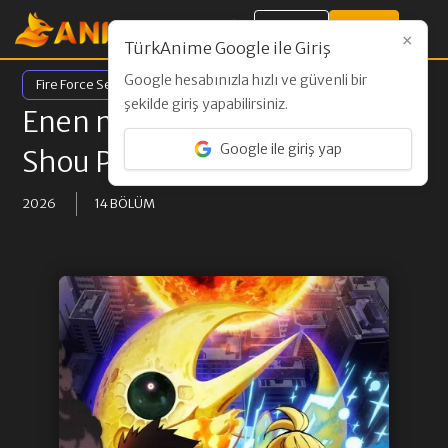
Giriş Yap
Kayıt Ol
×
TürkAnime Google ile Giriş
Google hesabınızla hızlı ve güvenli bir
Fire Force Season 3 Part 2
şekilde giriş yapabilirsiniz.
Enen no Shouboutai: San no
Google ile giriş yap
Shou Part 2
2026
14 BÖLÜM