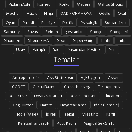
Kızların Aşkı
Komedi
Korku
Macera
Mahou Shoujo
Mecha
Müzik
Ninja
OAD - ONA - OVA
Ödüllü
Okul
Oyun
Parodi
Polisiye
Politik
Psikolojik
Romantizm
Samuray
Savaş
Seinen
Şeytanlar
Shoujo
Shoujo-Ai
Shounen
Shounen-Ai
Spor
Süper-Güç
Tarihi
Tuhaf
Uzay
Vampir
Yaoi
Yaşamdan Kesitler
Yuri
Temalar
Antropomorfik
Aşk Statükosu
Aşk Üçgeni
Askeri
CGDCT
Çocuk Bakımı
Crossdressing
Delinquents
Detective
Dövüş Sanatları
Dövüş Sporları
Educational
Gag Humor
Harem
Hayatta Kalma
Idols (Female)
Idols (Male)
İş Yeri
Isekai
İyileştirici
Kanlı
Kentsel Fantastik
Kötü Kadın
Magical Sex Shift