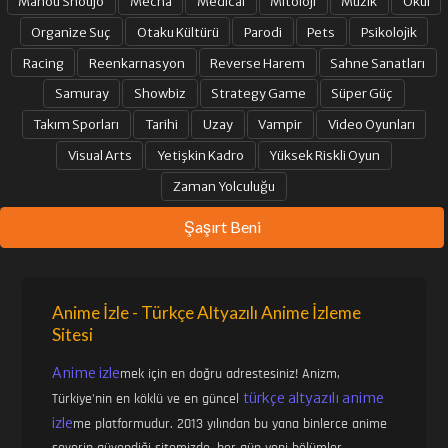
Mahou Shoujo
Mecha
Medical
Mitoloji
Müzik
Okul
Organize Suç
Otaku Kültürü
Parodi
Pets
Psikolojik
Racing
Reenkarnasyon
Reverse Harem
Sahne Sanatları
Samuray
Showbiz
Strategy Game
Süper Güç
Takım Sporları
Tarihi
Uzay
Vampir
Video Oyunları
Visual Arts
Yetişkin Kadro
Yüksek Riskli Oyun
Zaman Yolculuğu
Şaşırt Beni
Anime İzle - Türkçe Altyazılı Anime İzleme
Sitesi
Anime izle
mek için en doğru adrestesiniz! Anizm,
türkçe altyazılı anime
Türkiye'nin en köklü ve en güncel
izle
me platformudur. 2013 yılından bu yana binlerce anime
severin güvendiği sitemizde, her gün yeni bölümler