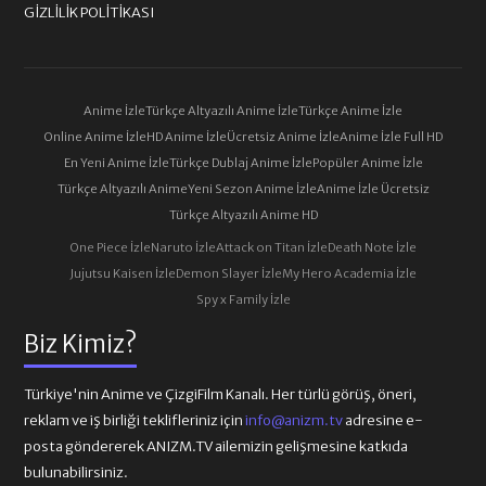
GIZLILIK POLITIKASI
Anime İzle
Türkçe Altyazılı Anime İzle
Türkçe Anime İzle
Online Anime İzle
HD Anime İzle
Ücretsiz Anime İzle
Anime İzle Full HD
En Yeni Anime İzle
Türkçe Dublaj Anime İzle
Popüler Anime İzle
Türkçe Altyazılı Anime
Yeni Sezon Anime İzle
Anime İzle Ücretsiz
Türkçe Altyazılı Anime HD
One Piece İzle
Naruto İzle
Attack on Titan İzle
Death Note İzle
Jujutsu Kaisen İzle
Demon Slayer İzle
My Hero Academia İzle
Spy x Family İzle
Biz Kimiz?
Türkiye'nin Anime ve ÇizgiFilm Kanalı. Her türlü görüş, öneri,
reklam ve iş birliği teklifleriniz için
info@anizm.tv
adresine e-
posta göndererek ANIZM.TV ailemizin gelişmesine katkıda
bulunabilirsiniz.