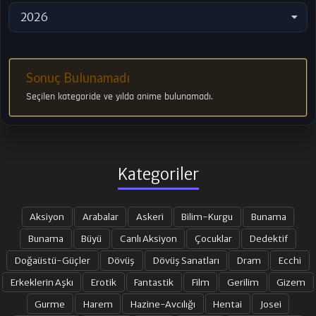
2026
Sonuç Bulunamadı
Seçilen kategoride ve yılda anime bulunamadı.
Kategoriler
Aksiyon
Arabalar
Askeri
Bilim-Kurgu
Bunama
Bunama
Büyü
Canlı Aksiyon
Çocuklar
Dedektif
Doğaüstü-Güçler
Dövüş
Dövüş Sanatları
Dram
Ecchi
Erkeklerin Aşkı
Erotik
Fantastik
Film
Gerilim
Gizem
Gurme
Harem
Hazine-Avcılığı
Hentai
Josei