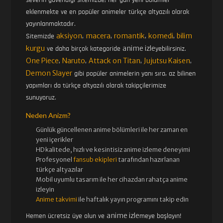
eklenmekte ve en popüler animeler türkçe altyazılı olarak
yayınlanmaktadır.
aksiyon
macera
romantik
komedi
bilim
Sitemizde
,
,
,
,
kurgu
anime izle
ve daha birçok kategoride
yebilirsiniz.
One Piece
Naruto
Attack on Titan
Jujutsu Kaisen
,
,
,
,
Demon Slayer
gibi popüler animelerin yanı sıra, az bilinen
yapımları da türkçe altyazılı olarak takipçilerimize
sunuyoruz.
Neden Anizm?
Günlük güncellenen
anime bölümleri ile her zaman en
yeni içerikler
HD kalitede, hızlı ve kesintisiz
anime izle
me deneyimi
Profesyonel
fansub ekipleri
tarafından hazırlanan
türkçe altyazılar
Mobil uyumlu tasarım ile her cihazdan rahatça anime
izleyin
Anime takvimi
ile haftalık yayın programını takip edin
anime izle
Hemen ücretsiz üye olun ve
meye başlayın!