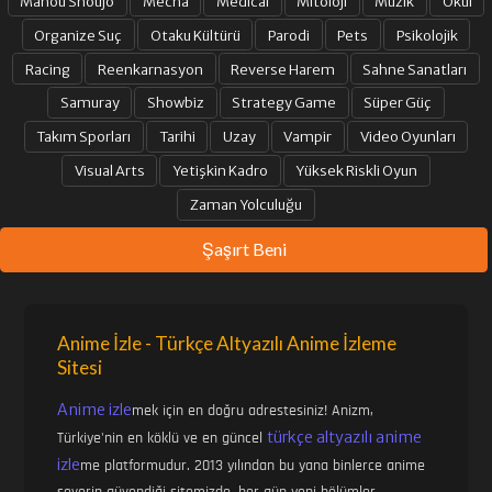
Mahou Shoujo
Mecha
Medical
Mitoloji
Müzik
Okul
Organize Suç
Otaku Kültürü
Parodi
Pets
Psikolojik
Racing
Reenkarnasyon
Reverse Harem
Sahne Sanatları
Samuray
Showbiz
Strategy Game
Süper Güç
Takım Sporları
Tarihi
Uzay
Vampir
Video Oyunları
Visual Arts
Yetişkin Kadro
Yüksek Riskli Oyun
Zaman Yolculuğu
Şaşırt Beni
Anime İzle - Türkçe Altyazılı Anime İzleme
Sitesi
Anime izle
mek için en doğru adrestesiniz! Anizm,
türkçe altyazılı anime
Türkiye'nin en köklü ve en güncel
izle
me platformudur. 2013 yılından bu yana binlerce anime
severin güvendiği sitemizde, her gün yeni bölümler