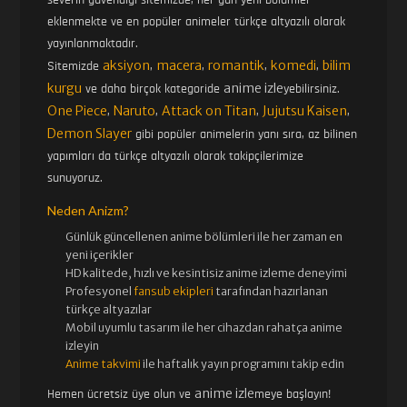
eklenmekte ve en popüler animeler türkçe altyazılı olarak
yayınlanmaktadır.
aksiyon
macera
romantik
komedi
bilim
Sitemizde
,
,
,
,
kurgu
anime izle
ve daha birçok kategoride
yebilirsiniz.
One Piece
Naruto
Attack on Titan
Jujutsu Kaisen
,
,
,
,
Demon Slayer
gibi popüler animelerin yanı sıra, az bilinen
yapımları da türkçe altyazılı olarak takipçilerimize
sunuyoruz.
Neden Anizm?
Günlük güncellenen
anime bölümleri ile her zaman en
yeni içerikler
HD kalitede, hızlı ve kesintisiz
anime izle
me deneyimi
Profesyonel
fansub ekipleri
tarafından hazırlanan
türkçe altyazılar
Mobil uyumlu tasarım ile her cihazdan rahatça anime
izleyin
Anime takvimi
ile haftalık yayın programını takip edin
anime izle
Hemen ücretsiz üye olun ve
meye başlayın!