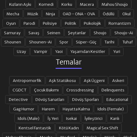
Kızların Aşkı
Komedi
Korku
Macera
Mahou Shoujo
Mecha
Müzik
Ninja
OAD - ONA - OVA
Ödüllü
Okul
Oyun
Parodi
Polisiye
Politik
Psikolojik
Romantizm
Samuray
Savaş
Seinen
Şeytanlar
Shoujo
Shoujo-Ai
Shounen
Shounen-Ai
Spor
Süper-Güç
Tarihi
Tuhaf
Uzay
Vampir
Yaoi
Yaşamdan Kesitler
Yuri
Temalar
Antropomorfik
Aşk Statükosu
Aşk Üçgeni
Askeri
CGDCT
Çocuk Bakımı
Crossdressing
Delinquents
Detective
Dövüş Sanatları
Dövüş Sporları
Educational
Gag Humor
Harem
Hayatta Kalma
Idols (Female)
Idols (Male)
İş Yeri
Isekai
İyileştirici
Kanlı
Kentsel Fantastik
Kötü Kadın
Magical Sex Shift