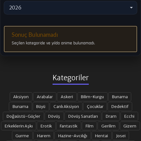
2026
Sonuç Bulunamadı
Seçilen kategoride ve yılda anime bulunamadı.
Kategoriler
Aksiyon
Arabalar
Askeri
Bilim-Kurgu
Bunama
Bunama
Büyü
Canlı Aksiyon
Çocuklar
Dedektif
Doğaüstü-Güçler
Dövüş
Dövüş Sanatları
Dram
Ecchi
Erkeklerin Aşkı
Erotik
Fantastik
Film
Gerilim
Gizem
Gurme
Harem
Hazine-Avcılığı
Hentai
Josei