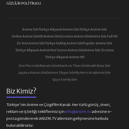
GIZLILIK POLITIKASI
Anime İzle
Türkçe Altyazılı Anime İzle
Türkçe Anime İzle
Online Anime İzle
HD Anime İzle
Ücretsiz Anime İzle
Anime İzle Full HD
En Yeni Anime İzle
Türkçe Dublaj Anime İzle
Popüler Anime İzle
Türkçe Altyazılı Anime
Yeni Sezon Anime İzle
Anime İzle Ücretsiz
Türkçe Altyazılı Anime HD
One Piece İzle
Naruto İzle
Attack on Titan İzle
Death Note İzle
Jujutsu Kaisen İzle
Demon Slayer İzle
My Hero Academia İzle
Spy x Family İzle
Biz Kimiz?
Türkiye'nin Anime ve ÇizgiFilm Kanalı. Her türlü görüş, öneri,
reklam ve iş birliği teklifleriniz için
info@anizm.tv
adresine e-
posta göndererek ANIZM.TV ailemizin gelişmesine katkıda
bulunabilirsiniz.