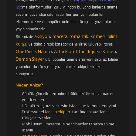
izle
me platformudur. 2013 yılından bu yana binlerce anime
severin güvendiği sitemizde, her gün yeni bölümler
eklenmekte ve en popüler animeler türkçe altyazılı olarak
yayınlanmaktadır.
aksiyon
macera
romantik
komedi
bilim
Sitemizde
,
,
,
,
kurgu
anime izle
ve daha birçok kategoride
yebilirsiniz.
One Piece
Naruto
Attack on Titan
Jujutsu Kaisen
,
,
,
,
Demon Slayer
gibi popüler animelerin yanı sıra, az bilinen
yapımları da türkçe altyazılı olarak takipçilerimize
sunuyoruz.
Neden Anizm?
Günlük güncellenen
anime bölümleri ile her zaman en
yeni içerikler
HD kalitede, hızlı ve kesintisiz
anime izle
me deneyimi
Profesyonel
fansub ekipleri
tarafından hazırlanan
türkçe altyazılar
Mobil uyumlu tasarım ile her cihazdan rahatça anime
izleyin