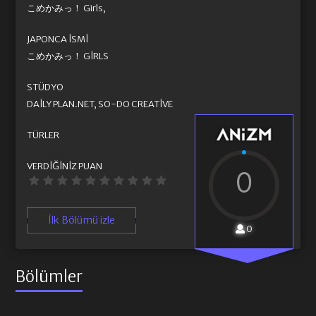
こめかみっ！ Girls,
JAPONCA İSMI
こめかみっ！ GIRLS
STÜDYO
DAILY PLAN.NET, SO-DO CREATIVE
TÜRLER
VERDIĞINIZ PUAN
0
İlk Bölümü izle
0
Bölümler