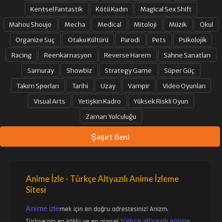
Kentsel Fantastik
Kötü Kadın
Magical Sex Shift
Mahou Shoujo
Mecha
Medical
Mitoloji
Müzik
Okul
Organize Suç
Otaku Kültürü
Parodi
Pets
Psikolojik
Racing
Reenkarnasyon
Reverse Harem
Sahne Sanatları
Samuray
Showbiz
Strategy Game
Süper Güç
Takım Sporları
Tarihi
Uzay
Vampir
Video Oyunları
Visual Arts
Yetişkin Kadro
Yüksek Riskli Oyun
Zaman Yolculuğu
Şaşırt Beni
Anime İzle - Türkçe Altyazılı Anime İzleme
Sitesi
Anime izle
mek için en doğru adrestesiniz! Anizm,
türkçe altyazılı anime
Türkiye'nin en köklü ve en güncel