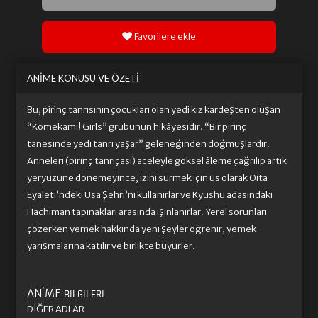
Favorilere ekle
ANIME KONUSU VE ÖZETI
Bu, pirinç tanrısının çocukları olan yedi kız kardeşten oluşan
“Komekami! Girls” grubunun hikâyesidir. “Bir pirinç
tanesinde yedi tanrı yaşar” geleneğinden doğmuşlardır.
Anneleri (pirinç tanrıçası) aceleyle göksel âleme çağrılıp artık
yeryüzüne dönemeyince, izini sürmek için üs olarak Oita
Eyaleti’ndeki Usa Şehri’ni kullanırlar ve Kyushu adasındaki
Hachiman tapınakları arasında ışınlanırlar. Yerel sorunları
çözerken yemek hakkında yeni şeyler öğrenir, yemek
yarışmalarına katılır ve birlikte büyürler.
ANIME
BILGILERI
DIĞER ADLAR