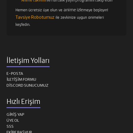
Anime takvimi
ile haftalık yayın programını takip edin
anime izle
Hemen ücretsiz üye olun ve
meye başlayın!
Tavsiye Robotumuz
ile zevkinize uygun animeleri
keşfedin.
İletişim Yolları
E-POSTA
İLETIŞIM FORMU
DISCORD SUNUCUMUZ
Hızlı Erişim
GIRIŞ YAP
ÜYE OL
SSS
EKIBE BAŞVUR