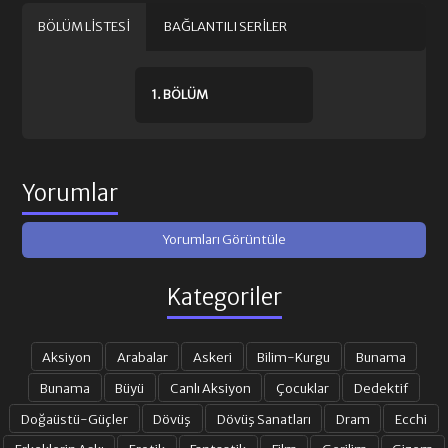
BÖLÜM LISTESI
BAĞLANTILI SERILER
1. BÖLÜM
Yorumlar
Yorumları Görüntüle
Kategoriler
Aksiyon
Arabalar
Askeri
Bilim-Kurgu
Bunama
Bunama
Büyü
Canlı Aksiyon
Çocuklar
Dedektif
Doğaüstü-Güçler
Dövüş
Dövüş Sanatları
Dram
Ecchi