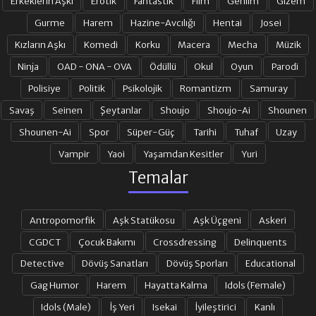
Erkeklerin Aşkı
Erotik
Fantastik
Film
Gerilim
Gizem
Gurme
Harem
Hazine-Avcılığı
Hentai
Josei
Kızların Aşkı
Komedi
Korku
Macera
Mecha
Müzik
Ninja
OAD - ONA - OVA
Ödüllü
Okul
Oyun
Parodi
Polisiye
Politik
Psikolojik
Romantizm
Samuray
Savaş
Seinen
Şeytanlar
Shoujo
Shoujo-Ai
Shounen
Shounen-Ai
Spor
Süper-Güç
Tarihi
Tuhaf
Uzay
Vampir
Yaoi
Yaşamdan Kesitler
Yuri
Temalar
Antropomorfik
Aşk Statükosu
Aşk Üçgeni
Askeri
CGDCT
Çocuk Bakımı
Crossdressing
Delinquents
Detective
Dövüş Sanatları
Dövüş Sporları
Educational
Gag Humor
Harem
Hayatta Kalma
Idols (Female)
Idols (Male)
İş Yeri
Isekai
İyileştirici
Kanlı