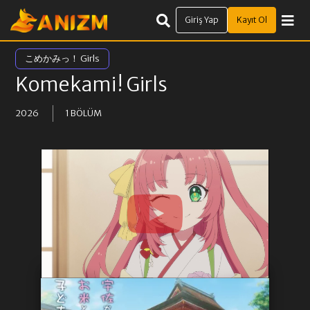
Giriş Yap
Kayıt Ol
こめかみっ！ Girls
Komekami! Girls
2026
1 BÖLÜM