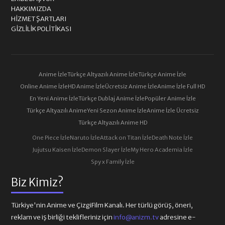
HAKKIMIZDA
HIZMET ŞARTLARI
GIZLILIK POLITIKASI
Anime İzle
Türkçe Altyazılı Anime İzle
Türkçe Anime İzle
Online Anime İzle
HD Anime İzle
Ücretsiz Anime İzle
Anime İzle Full HD
En Yeni Anime İzle
Türkçe Dublaj Anime İzle
Popüler Anime İzle
Türkçe Altyazılı Anime
Yeni Sezon Anime İzle
Anime İzle Ücretsiz
Türkçe Altyazılı Anime HD
One Piece İzle
Naruto İzle
Attack on Titan İzle
Death Note İzle
Jujutsu Kaisen İzle
Demon Slayer İzle
My Hero Academia İzle
Spy x Family İzle
Biz Kimiz?
Türkiye'nin Anime ve ÇizgiFilm Kanalı. Her türlü görüş, öneri,
reklam ve iş birliği teklifleriniz için
info@anizm.tv
adresine e-