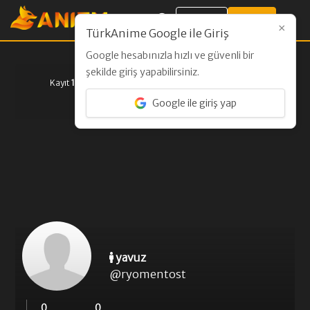
Giriş Yap
Kayıt Ol
×
TürkAnime Google ile Giriş
Google hesabınızla hızlı ve güvenli bir
şekilde giriş yapabilirsiniz.
Kayıt
13 Ocak 2025
Son Aktivite
12 Ocak 2025
Son Görülme
30 Temmuz 2026
Google ile giriş yap
yavuz
@
ryomentost
0
0