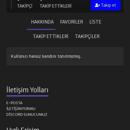
Takip et
TAKIPÇI
TAKIP ETTIKLERI
HAKKINDA
FAVORILER
LISTE
TAKIP ETTIKLERI
TAKIPÇILER
Kullanıcı henüz kendini tanıtmamış.
İletişim Yolları
E-POSTA
İLETIŞIM FORMU
DISCORD SUNUCUMUZ