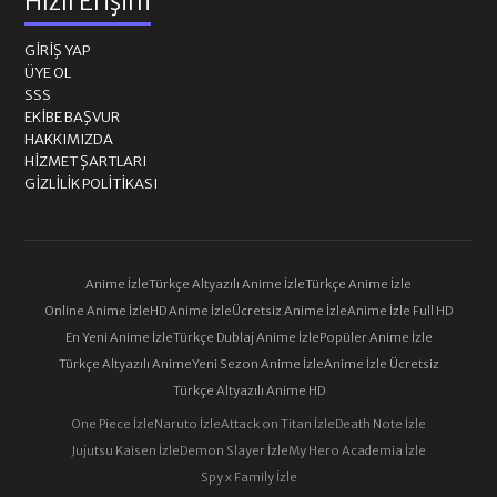
Hızlı Erişim
GIRIŞ YAP
ÜYE OL
SSS
EKIBE BAŞVUR
HAKKIMIZDA
HIZMET ŞARTLARI
GIZLILIK POLITIKASI
Anime İzle
Türkçe Altyazılı Anime İzle
Türkçe Anime İzle
Online Anime İzle
HD Anime İzle
Ücretsiz Anime İzle
Anime İzle Full HD
En Yeni Anime İzle
Türkçe Dublaj Anime İzle
Popüler Anime İzle
Türkçe Altyazılı Anime
Yeni Sezon Anime İzle
Anime İzle Ücretsiz
Türkçe Altyazılı Anime HD
One Piece İzle
Naruto İzle
Attack on Titan İzle
Death Note İzle
Jujutsu Kaisen İzle
Demon Slayer İzle
My Hero Academia İzle
Spy x Family İzle