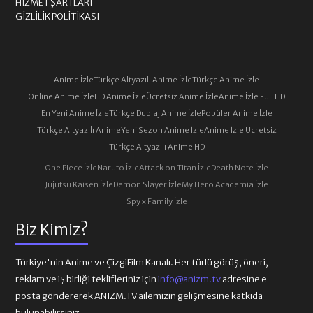
HIZMET ŞARTLARI
GIZLILIK POLITIKASI
Anime İzle
Türkçe Altyazılı Anime İzle
Türkçe Anime İzle
Online Anime İzle
HD Anime İzle
Ücretsiz Anime İzle
Anime İzle Full HD
En Yeni Anime İzle
Türkçe Dublaj Anime İzle
Popüler Anime İzle
Türkçe Altyazılı Anime
Yeni Sezon Anime İzle
Anime İzle Ücretsiz
Türkçe Altyazılı Anime HD
One Piece İzle
Naruto İzle
Attack on Titan İzle
Death Note İzle
Jujutsu Kaisen İzle
Demon Slayer İzle
My Hero Academia İzle
Spy x Family İzle
Biz Kimiz?
Türkiye'nin Anime ve ÇizgiFilm Kanalı. Her türlü görüş, öneri,
reklam ve iş birliği teklifleriniz için
info@anizm.tv
adresine e-
posta göndererek ANIZM.TV ailemizin gelişmesine katkıda
bulunabilirsiniz.