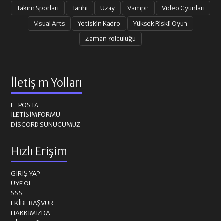
Takım Sporları
Tarihi
Uzay
Vampir
Video Oyunları
Visual Arts
Yetişkin Kadro
Yüksek Riskli Oyun
Zaman Yolculuğu
İletişim Yolları
E-POSTA
İLETIŞIM FORMU
DISCORD SUNUCUMUZ
Hızlı Erişim
GIRIŞ YAP
ÜYE OL
SSS
EKIBE BAŞVUR
HAKKIMIZDA