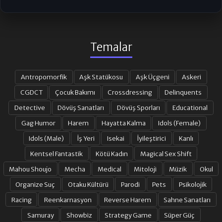
Temalar
Antropomorfik
Aşk Statükosu
Aşk Üçgeni
Askeri
CGDCT
Çocuk Bakımı
Crossdressing
Delinquents
Detective
Dövüş Sanatları
Dövüş Sporları
Educational
Gag Humor
Harem
Hayatta Kalma
Idols (Female)
Idols (Male)
İş Yeri
Isekai
İyileştirici
Kanlı
Kentsel Fantastik
Kötü Kadın
Magical Sex Shift
Mahou Shoujo
Mecha
Medical
Mitoloji
Müzik
Okul
Organize Suç
Otaku Kültürü
Parodi
Pets
Psikolojik
Racing
Reenkarnasyon
Reverse Harem
Sahne Sanatları
Samuray
Showbiz
Strategy Game
Süper Güç