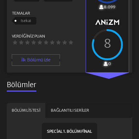
8.099
TEMALAR
Isekai
VERDIĞINIZ PUAN
8
İlk Bölümü izle
0
Bölümler
BÖLÜM LISTESI
BAĞLANTILI SERILER
SPECIAL 1. BÖLÜM FINAL