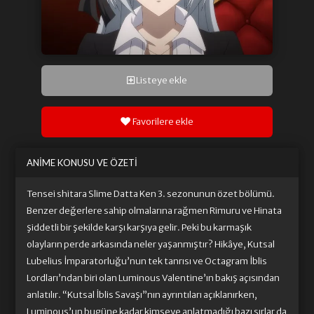
Listeye ekle
Favorilere ekle
ANIME KONUSU VE ÖZETI
Tensei shitara Slime Datta Ken 3. sezonunun özet bölümü.
Benzer değerlere sahip olmalarına rağmen Rimuru ve Hinata
şiddetli bir şekilde karşı karşıya gelir. Peki bu karmaşık
olayların perde arkasında neler yaşanmıştır? Hikâye, Kutsal
Lubelius İmparatorluğu’nun tek tanrısı ve Octagram İblis
Lordları’ndan biri olan Luminous Valentine’ın bakış açısından
anlatılır. “Kutsal İblis Savaşı”nın ayrıntıları açıklanırken,
Luminous’un bugüne kadar kimseye anlatmadığı bazı sırlar da