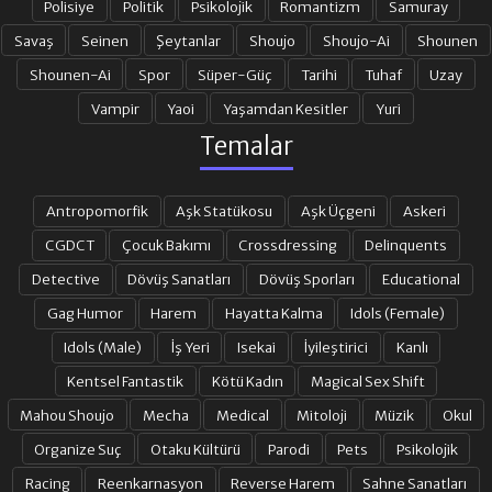
Polisiye
Politik
Psikolojik
Romantizm
Samuray
Savaş
Seinen
Şeytanlar
Shoujo
Shoujo-Ai
Shounen
Shounen-Ai
Spor
Süper-Güç
Tarihi
Tuhaf
Uzay
Vampir
Yaoi
Yaşamdan Kesitler
Yuri
Temalar
Antropomorfik
Aşk Statükosu
Aşk Üçgeni
Askeri
CGDCT
Çocuk Bakımı
Crossdressing
Delinquents
Detective
Dövüş Sanatları
Dövüş Sporları
Educational
Gag Humor
Harem
Hayatta Kalma
Idols (Female)
Idols (Male)
İş Yeri
Isekai
İyileştirici
Kanlı
Kentsel Fantastik
Kötü Kadın
Magical Sex Shift
Mahou Shoujo
Mecha
Medical
Mitoloji
Müzik
Okul
Organize Suç
Otaku Kültürü
Parodi
Pets
Psikolojik
Racing
Reenkarnasyon
Reverse Harem
Sahne Sanatları