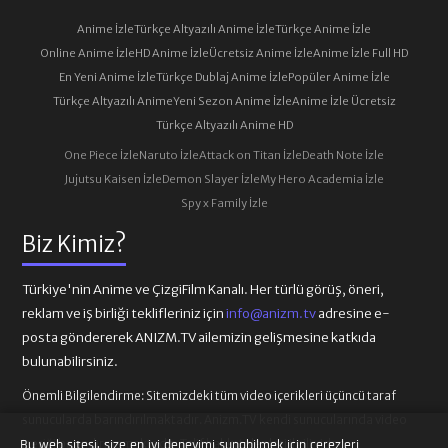
Anime İzle
Türkçe Altyazılı Anime İzle
Türkçe Anime İzle
Online Anime İzle
HD Anime İzle
Ücretsiz Anime İzle
Anime İzle Full HD
En Yeni Anime İzle
Türkçe Dublaj Anime İzle
Popüler Anime İzle
Türkçe Altyazılı Anime
Yeni Sezon Anime İzle
Anime İzle Ücretsiz
Türkçe Altyazılı Anime HD
One Piece İzle
Naruto İzle
Attack on Titan İzle
Death Note İzle
Jujutsu Kaisen İzle
Demon Slayer İzle
My Hero Academia İzle
Spy x Family İzle
Biz Kimiz?
Türkiye'nin Anime ve ÇizgiFilm Kanalı. Her türlü görüş, öneri,
reklam ve iş birliği teklifleriniz için
info@anizm.tv
adresine e-
posta göndererek ANIZM.TV ailemizin gelişmesine katkıda
bulunabilirsiniz.
Önemli Bilgilendirme:
Sitemizdeki tüm video içerikleri üçüncü taraf
sunucularda barındırılmaktadır. Anizm.TV kendi sunucularında video
içeriği barındırmamaktadır. Telif hakkı talepleri ilgili video
Bu web sitesi, size en iyi deneyimi sunabilmek için çerezleri