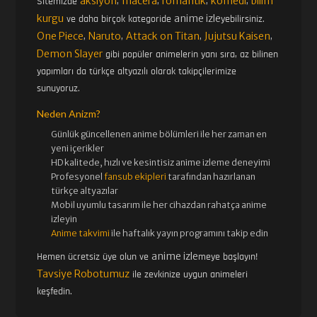
aksiyon
macera
romantik
komedi
bilim
Sitemizde
,
,
,
,
kurgu
anime izle
ve daha birçok kategoride
yebilirsiniz.
One Piece
Naruto
Attack on Titan
Jujutsu Kaisen
,
,
,
,
Demon Slayer
gibi popüler animelerin yanı sıra, az bilinen
yapımları da türkçe altyazılı olarak takipçilerimize
sunuyoruz.
Neden Anizm?
Günlük güncellenen
anime bölümleri ile her zaman en
yeni içerikler
HD kalitede, hızlı ve kesintisiz
anime izle
me deneyimi
Profesyonel
fansub ekipleri
tarafından hazırlanan
türkçe altyazılar
Mobil uyumlu tasarım ile her cihazdan rahatça anime
izleyin
Anime takvimi
ile haftalık yayın programını takip edin
anime izle
Hemen ücretsiz üye olun ve
meye başlayın!
Tavsiye Robotumuz
ile zevkinize uygun animeleri
keşfedin.