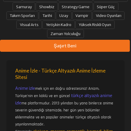
Samuray
Showbiz
Strategy Game
Süper Güç
Takım Sporları
Tarihi
Uzay
Vampir
Video Oyunları
Visual Arts
Yetişkin Kadro
Yüksek Riskli Oyun
Zaman Yolculuğu
Şaşırt Beni
Anime İzle - Türkçe Altyazılı Anime İzleme
Sitesi
Anime izle
mek için en doğru adrestesiniz! Anizm,
türkçe altyazılı anime
Türkiye'nin en köklü ve en güncel
izle
me platformudur. 2013 yılından bu yana binlerce anime
severin güvendiği sitemizde, her gün yeni bölümler
eklenmekte ve en popüler animeler türkçe altyazılı olarak
yayınlanmaktadır.