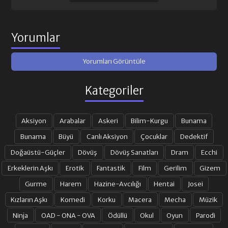
Yorumlar
Yorumları Görüntüle
Kategoriler
Aksiyon
Arabalar
Askeri
Bilim-Kurgu
Bunama
Bunama
Büyü
Canlı Aksiyon
Çocuklar
Dedektif
Doğaüstü-Güçler
Dövüş
Dövüş Sanatları
Dram
Ecchi
Erkeklerin Aşkı
Erotik
Fantastik
Film
Gerilim
Gizem
Gurme
Harem
Hazine-Avcılığı
Hentai
Josei
Kızların Aşkı
Komedi
Korku
Macera
Mecha
Müzik
Ninja
OAD - ONA - OVA
Ödüllü
Okul
Oyun
Parodi