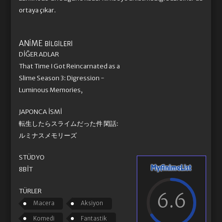
ortaya çıkar.
ANIME
BILGILERI
DIĞER ADLAR
That Time I Got Reincarnated as a
Slime Season 3: Digression -
Luminous Memories,
JAPONCA İSMI
転生したらスライムだった件 閑話:
ルミナスメモリーズ
STÜDYO
8BIT
TÜRLER
6.6
Macera
Aksiyon
Komedi
Fantastik