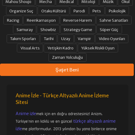
Mahou Shoujo
Mecha
Medical
Mitoloji
Müzik
Okul
Organize Suç
Otaku Kültürü
Parodi
Pets
Psikolojik
Racing
Reenkarnasyon
Reverse Harem
Sahne Sanatları
Samuray
Showbiz
Strategy Game
Süper Güç
Takım Sporları
Tarihi
Uzay
Vampir
Video Oyunları
Visual Arts
Yetişkin Kadro
Yüksek Riskli Oyun
Zaman Yolculuğu
Şaşırt Beni
Anime İzle - Türkçe Altyazılı Anime İzleme
Sitesi
Anime izle
mek için en doğru adrestesiniz! Anizm,
türkçe altyazılı anime
Türkiye'nin en köklü ve en güncel
izle
me platformudur. 2013 yılından bu yana binlerce anime