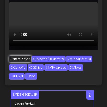
Beta Player
Aincrad (Reklamsız)
Odnoklassniki
SendVid
GDrive
MP4Upload
Abyss
HDVid
Voe
EMEĞI GEÇENLER
Çeviri:
Fe-Man