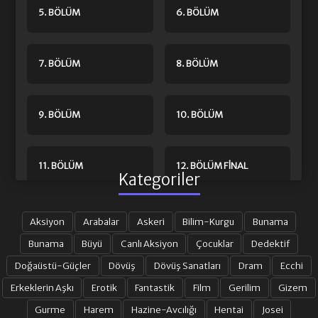
5. BÖLÜM
6. BÖLÜM
7. BÖLÜM
8. BÖLÜM
9. BÖLÜM
10. BÖLÜM
11. BÖLÜM
12. BÖLÜM FINAL
Kategoriler
Aksiyon
Arabalar
Askeri
Bilim-Kurgu
Bunama
Bunama
Büyü
Canlı Aksiyon
Çocuklar
Dedektif
Doğaüstü-Güçler
Dövüş
Dövüş Sanatları
Dram
Ecchi
Erkeklerin Aşkı
Erotik
Fantastik
Film
Gerilim
Gizem
Gurme
Harem
Hazine-Avcılığı
Hentai
Josei