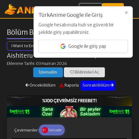
Giriş Yap
Kayıt Ol
×
TürkAnime Google ile Giriş
Google hesabınızla hızlı ve güvenli bir
Bölüm Bilgileri
şekilde giriş yapabilirsiniz.
I Want to End this Love Game
Google ile giriş yap
Aishiteru Game wo Owarasetai
/ 8. Bölüm
Eklenme Tarihi: 03 Haziran 2026
İzlemedim
Bildirimleri Aç
Önceki Bölüm
Raporla
Sonraki Bölüm
Çevirmenler:
Seicode