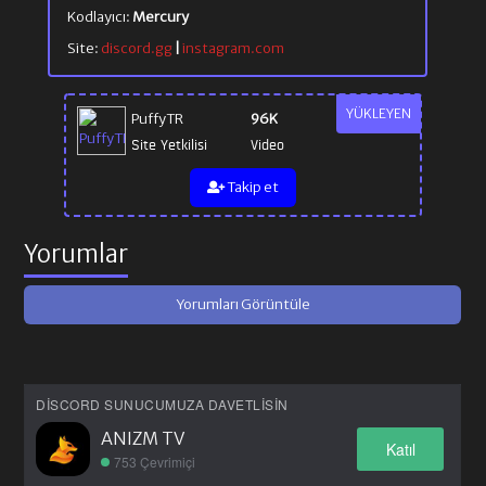
Kodlayıcı:
Mercury
Site:
discord.gg
|
instagram.com
YÜKLEYEN
PuffyTR
96K
Site Yetkilisi
Video
Takip et
Yorumlar
Yorumları Görüntüle
DISCORD SUNUCUMUZA DAVETLISIN
ANIZM TV
Katıl
753 Çevrimiçi