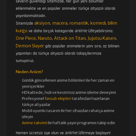
severin güvendiği sitemizde, her gün yeni bölümler
eklenmekte ve en popüler animeler türkçe altyazılı olarak
yayınlanmaktadır.
aksiyon
macera
romantik
komedi
bilim
Sitemizde
,
,
,
,
kurgu
anime izle
ve daha birçok kategoride
yebilirsiniz.
One Piece
Naruto
Attack on Titan
Jujutsu Kaisen
,
,
,
,
Demon Slayer
gibi popüler animelerin yanı sıra, az bilinen
yapımları da türkçe altyazılı olarak takipçilerimize
sunuyoruz.
Neden Anizm?
Günlük güncellenen
anime bölümleri ile her zaman en
yeni içerikler
HD kalitede, hızlı ve kesintisiz
anime izle
me deneyimi
Profesyonel
fansub ekipleri
tarafından hazırlanan
türkçe altyazılar
Mobil uyumlu tasarım ile her cihazdan rahatça anime
izleyin
Anime takvimi
ile haftalık yayın programını takip edin
anime izle
Hemen ücretsiz üye olun ve
meye başlayın!