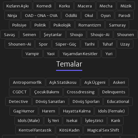
Kızların Aşkı
Komedi
Korku
Macera
Mecha
Müzik
Ninja
OAD - ONA - OVA
Ödüllü
Okul
Oyun
Parodi
Polisiye
Politik
Psikolojik
Romantizm
Samuray
Savaş
Seinen
Şeytanlar
Shoujo
Shoujo-Ai
Shounen
Shounen-Ai
Spor
Süper-Güç
Tarihi
Tuhaf
Uzay
Vampir
Yaoi
Yaşamdan Kesitler
Yuri
Temalar
Antropomorfik
Aşk Statükosu
Aşk Üçgeni
Askeri
CGDCT
Çocuk Bakımı
Crossdressing
Delinquents
Detective
Dövüş Sanatları
Dövüş Sporları
Educational
Gag Humor
Harem
Hayatta Kalma
Idols (Female)
Idols (Male)
İş Yeri
Isekai
İyileştirici
Kanlı
Kentsel Fantastik
Kötü Kadın
Magical Sex Shift