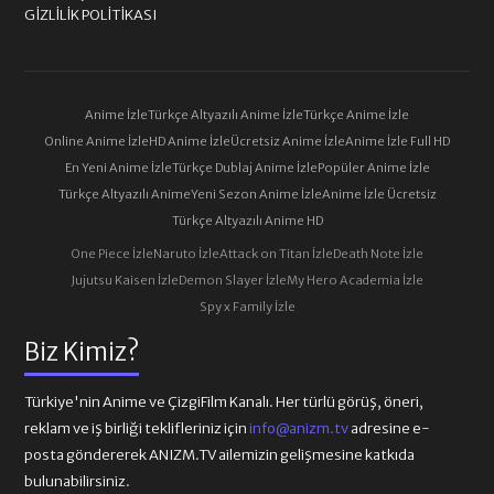
GIZLILIK POLITIKASI
Anime İzle
Türkçe Altyazılı Anime İzle
Türkçe Anime İzle
Online Anime İzle
HD Anime İzle
Ücretsiz Anime İzle
Anime İzle Full HD
En Yeni Anime İzle
Türkçe Dublaj Anime İzle
Popüler Anime İzle
Türkçe Altyazılı Anime
Yeni Sezon Anime İzle
Anime İzle Ücretsiz
Türkçe Altyazılı Anime HD
One Piece İzle
Naruto İzle
Attack on Titan İzle
Death Note İzle
Jujutsu Kaisen İzle
Demon Slayer İzle
My Hero Academia İzle
Spy x Family İzle
Biz Kimiz?
Türkiye'nin Anime ve ÇizgiFilm Kanalı. Her türlü görüş, öneri,
reklam ve iş birliği teklifleriniz için
info@anizm.tv
adresine e-
posta göndererek ANIZM.TV ailemizin gelişmesine katkıda
bulunabilirsiniz.