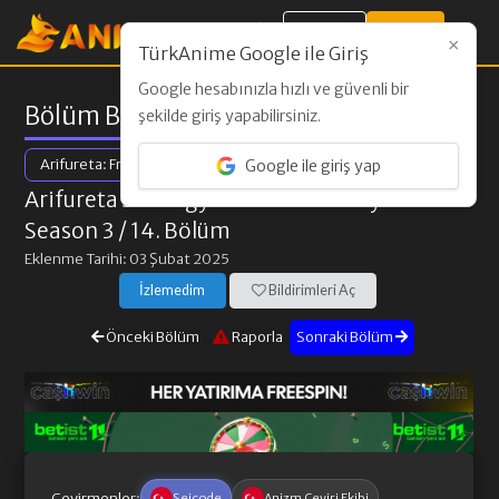
Giriş Yap
Kayıt Ol
×
TürkAnime Google ile Giriş
Google hesabınızla hızlı ve güvenli bir
Bölüm Bilgileri
şekilde giriş yapabilirsiniz.
Arifureta: From Commonplace to World's Strongest Season 3
Google ile giriş yap
Arifureta Shokugyou de Sekai Saikyou
Season 3
/ 14. Bölüm
Eklenme Tarihi: 03 Şubat 2025
İzlemedim
Bildirimleri Aç
Önceki Bölüm
Raporla
Sonraki Bölüm
Çevirmenler:
Seicode
Anizm Çeviri Ekibi