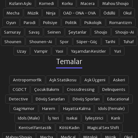
Kızların Aşkı
Komedi
Korku
Macera
Mahou Shoujo
Mecha
Müzik
Ninja
OAD - ONA - OVA
Ödüllü
Okul
Oyun
Parodi
Polisiye
Politik
Psikolojik
Romantizm
Samuray
Savaş
Seinen
Şeytanlar
Shoujo
Shoujo-Ai
Shounen
Shounen-Ai
Spor
Süper-Güç
Tarihi
Tuhaf
Uzay
Vampir
Yaoi
Yaşamdan Kesitler
Yuri
Temalar
Antropomorfik
Aşk Statükosu
Aşk Üçgeni
Askeri
CGDCT
Çocuk Bakımı
Crossdressing
Delinquents
Detective
Dövüş Sanatları
Dövüş Sporları
Educational
Gag Humor
Harem
Hayatta Kalma
Idols (Female)
Idols (Male)
İş Yeri
Isekai
İyileştirici
Kanlı
Kentsel Fantastik
Kötü Kadın
Magical Sex Shift
Mahou Shoujo
Mecha
Medical
Mitoloji
Müzik
Okul