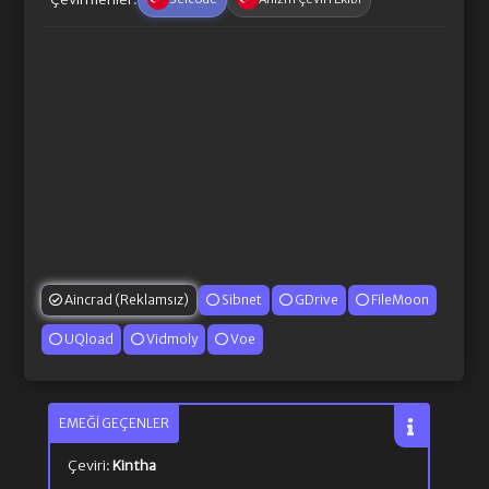
Aincrad (Reklamsız)
Sibnet
GDrive
FileMoon
UQload
Vidmoly
Voe
EMEĞI GEÇENLER
Çeviri:
Kintha