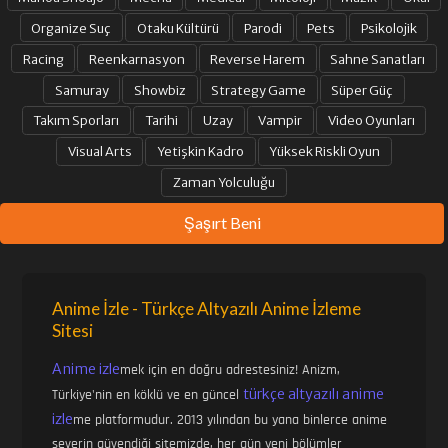
Organize Suç
Otaku Kültürü
Parodi
Pets
Psikolojik
Racing
Reenkarnasyon
Reverse Harem
Sahne Sanatları
Samuray
Showbiz
Strategy Game
Süper Güç
Takım Sporları
Tarihi
Uzay
Vampir
Video Oyunları
Visual Arts
Yetişkin Kadro
Yüksek Riskli Oyun
Zaman Yolculuğu
Şaşırt Beni
Anime İzle - Türkçe Altyazılı Anime İzleme
Sitesi
Anime izle
mek için en doğru adrestesiniz! Anizm,
türkçe altyazılı anime
Türkiye'nin en köklü ve en güncel
izle
me platformudur. 2013 yılından bu yana binlerce anime
severin güvendiği sitemizde, her gün yeni bölümler