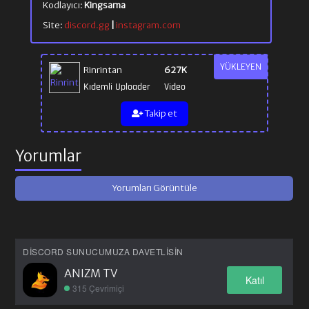
Kodlayıcı:
Kingsama
Site:
discord.gg
|
instagram.com
YÜKLEYEN
Rinrintan
627K
Kıdemli Uploader
Video
Takip et
Yorumlar
Yorumları Görüntüle
DISCORD SUNUCUMUZA DAVETLISIN
ANIZM TV
Katıl
315 Çevrimiçi