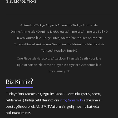
GIZLILIK POLITIKASI
Anime İzle
Türkçe Altyazılı Anime İzle
Türkçe Anime İzle
Online Anime İzle
HD Anime İzle
Ücretsiz Anime İzle
Anime İzle Full HD
En Yeni Anime İzle
Türkçe Dublaj Anime İzle
Popüler Anime İzle
Türkçe Altyazılı Anime
Yeni Sezon Anime İzle
Anime İzle Ücretsiz
Türkçe Altyazılı Anime HD
One Piece İzle
Naruto İzle
Attack on Titan İzle
Death Note İzle
Jujutsu Kaisen İzle
Demon Slayer İzle
My Hero Academia İzle
Spy x Family İzle
Biz Kimiz?
Türkiye'nin Anime ve ÇizgiFilm Kanalı. Her türlü görüş, öneri,
reklam ve iş birliği teklifleriniz için
info@anizm.tv
adresine e-
posta göndererek ANIZM.TV ailemizin gelişmesine katkıda
bulunabilirsiniz.