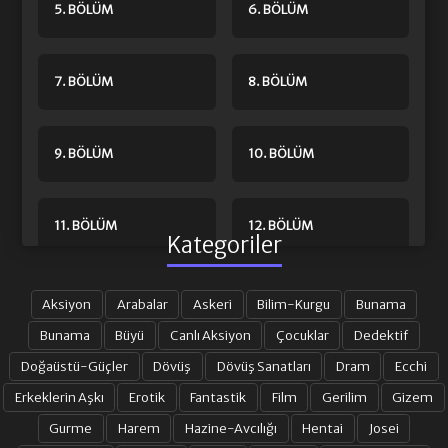
5. BÖLÜM
6. BÖLÜM
7. BÖLÜM
8. BÖLÜM
9. BÖLÜM
10. BÖLÜM
11. BÖLÜM
12. BÖLÜM
Kategoriler
13. BÖLÜM
14. BÖLÜM
Aksiyon
Arabalar
Askeri
Bilim-Kurgu
Bunama
Bunama
Büyü
Canlı Aksiyon
Çocuklar
Dedektif
Doğaüstü-Güçler
Dövüş
Dövüş Sanatları
Dram
Ecchi
15. BÖLÜM
16. BÖLÜM FINAL
Erkeklerin Aşkı
Erotik
Fantastik
Film
Gerilim
Gizem
Gurme
Harem
Hazine-Avcılığı
Hentai
Josei