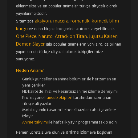
eklenmekte ve en popüler animeler türkçe altyazılı olarak
yayınlanmaktadır.
aksiyon
macera
romantik
komedi
bilim
Sitemizde
,
,
,
,
kurgu
anime izle
ve daha birçok kategoride
yebilirsiniz.
One Piece
Naruto
Attack on Titan
Jujutsu Kaisen
,
,
,
,
Demon Slayer
gibi popüler animelerin yanı sıra, az bilinen
yapımları da türkçe altyazılı olarak takipçilerimize
sunuyoruz.
Neden Anizm?
Günlük güncellenen
anime bölümleri ile her zaman en
yeni içerikler
HD kalitede, hızlı ve kesintisiz
anime izle
me deneyimi
Profesyonel
fansub ekipleri
tarafından hazırlanan
türkçe altyazılar
Mobil uyumlu tasarım ile her cihazdan rahatça anime
izleyin
Anime takvimi
ile haftalık yayın programını takip edin
anime izle
Hemen ücretsiz üye olun ve
meye başlayın!