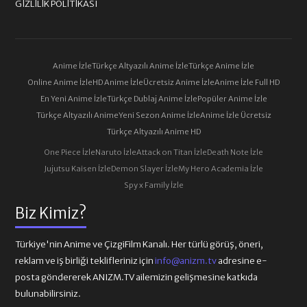
GIZLILIK POLITIKASI
Anime İzle
Türkçe Altyazılı Anime İzle
Türkçe Anime İzle
Online Anime İzle
HD Anime İzle
Ücretsiz Anime İzle
Anime İzle Full HD
En Yeni Anime İzle
Türkçe Dublaj Anime İzle
Popüler Anime İzle
Türkçe Altyazılı Anime
Yeni Sezon Anime İzle
Anime İzle Ücretsiz
Türkçe Altyazılı Anime HD
One Piece İzle
Naruto İzle
Attack on Titan İzle
Death Note İzle
Jujutsu Kaisen İzle
Demon Slayer İzle
My Hero Academia İzle
Spy x Family İzle
Biz Kimiz?
Türkiye'nin Anime ve ÇizgiFilm Kanalı. Her türlü görüş, öneri,
reklam ve iş birliği teklifleriniz için
info@anizm.tv
adresine e-
posta göndererek ANIZM.TV ailemizin gelişmesine katkıda
bulunabilirsiniz.