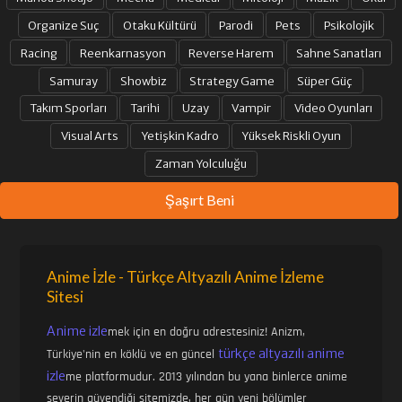
Organize Suç
Otaku Kültürü
Parodi
Pets
Psikolojik
Racing
Reenkarnasyon
Reverse Harem
Sahne Sanatları
Samuray
Showbiz
Strategy Game
Süper Güç
Takım Sporları
Tarihi
Uzay
Vampir
Video Oyunları
Visual Arts
Yetişkin Kadro
Yüksek Riskli Oyun
Zaman Yolculuğu
Şaşırt Beni
Anime İzle - Türkçe Altyazılı Anime İzleme
Sitesi
Anime izle
mek için en doğru adrestesiniz! Anizm,
türkçe altyazılı anime
Türkiye'nin en köklü ve en güncel
izle
me platformudur. 2013 yılından bu yana binlerce anime
severin güvendiği sitemizde, her gün yeni bölümler