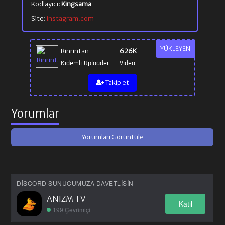
Kodlayıcı:
Kingsama
Site:
instagram.com
YÜKLEYEN
Rinrintan
626K
Kıdemli Uploader
Video
Takip et
Yorumlar
Yorumları Görüntüle
DISCORD SUNUCUMUZA DAVETLISIN
ANIZM TV
Katıl
199 Çevrimiçi