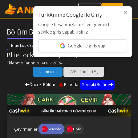
Giriş Yap
Kayıt Ol
×
TürkAnime Google ile Giriş
Google hesabınızla hızlı ve güvenli bir
Bölüm Bilgileri
şekilde giriş yapabilirsiniz.
Blue Lock Season 2
Google ile giriş yap
Blue Lock vs. U-20 Japan
/ 13. Bölüm
Eklenme Tarihi: 28 Aralık 2024
İzlemedim
Bildirimleri Aç
Önceki Bölüm
Raporla
Sonraki Bölüm
Çevirmenler:
Seicode
Holy