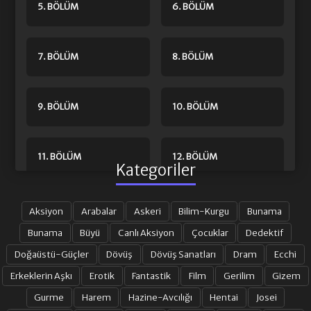
5. BÖLÜM
6. BÖLÜM
7. BÖLÜM
8. BÖLÜM
9. BÖLÜM
10. BÖLÜM
11. BÖLÜM
12. BÖLÜM
Kategoriler
13. BÖLÜM
14. BÖLÜM FINAL
Aksiyon
Arabalar
Askeri
Bilim-Kurgu
Bunama
Bunama
Büyü
Canlı Aksiyon
Çocuklar
Dedektif
Doğaüstü-Güçler
Dövüş
Dövüş Sanatları
Dram
Ecchi
Erkeklerin Aşkı
Erotik
Fantastik
Film
Gerilim
Gizem
Gurme
Harem
Hazine-Avcılığı
Hentai
Josei