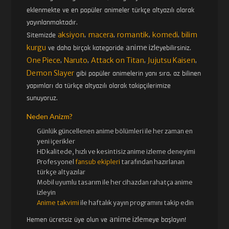
eklenmekte ve en popüler animeler türkçe altyazılı olarak
yayınlanmaktadır.
aksiyon
macera
romantik
komedi
bilim
Sitemizde
,
,
,
,
kurgu
anime izle
ve daha birçok kategoride
yebilirsiniz.
One Piece
Naruto
Attack on Titan
Jujutsu Kaisen
,
,
,
,
Demon Slayer
gibi popüler animelerin yanı sıra, az bilinen
yapımları da türkçe altyazılı olarak takipçilerimize
sunuyoruz.
Neden Anizm?
Günlük güncellenen
anime bölümleri ile her zaman en
yeni içerikler
HD kalitede, hızlı ve kesintisiz
anime izle
me deneyimi
Profesyonel
fansub ekipleri
tarafından hazırlanan
türkçe altyazılar
Mobil uyumlu tasarım ile her cihazdan rahatça anime
izleyin
Anime takvimi
ile haftalık yayın programını takip edin
anime izle
Hemen ücretsiz üye olun ve
meye başlayın!