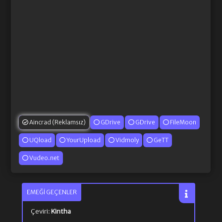
Aincrad (Reklamsız)
GDrive
GDrive
FileMoon
UQload
YourUpload
Vidmoly
GeTT
Vudeo.net
EMEĞI GEÇENLER
Çeviri:
Kintha