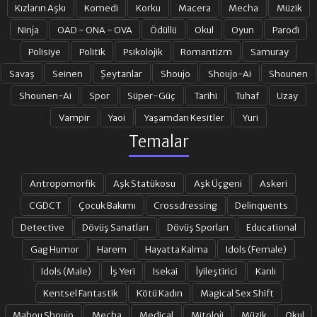
Kızların Aşkı
Komedi
Korku
Macera
Mecha
Müzik
Ninja
OAD - ONA - OVA
Ödüllü
Okul
Oyun
Parodi
Polisiye
Politik
Psikolojik
Romantizm
Samuray
Savaş
Seinen
Şeytanlar
Shoujo
Shoujo-Ai
Shounen
Shounen-Ai
Spor
Süper-Güç
Tarihi
Tuhaf
Uzay
Vampir
Yaoi
Yaşamdan Kesitler
Yuri
Temalar
Antropomorfik
Aşk Statükosu
Aşk Üçgeni
Askeri
CGDCT
Çocuk Bakımı
Crossdressing
Delinquents
Detective
Dövüş Sanatları
Dövüş Sporları
Educational
Gag Humor
Harem
Hayatta Kalma
Idols (Female)
Idols (Male)
İş Yeri
Isekai
İyileştirici
Kanlı
Kentsel Fantastik
Kötü Kadın
Magical Sex Shift
Mahou Shoujo
Mecha
Medical
Mitoloji
Müzik
Okul