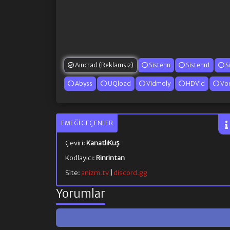
Aincrad (Reklamsız)
Sistenn
Sistenn1
S
Abyss
UQload
Vidmoly
HDVid
Vo
EMEĞI GEÇENLER
Çeviri:
KanatlıKuş
Kodlayıcı:
Rinrintan
Site:
anizm.tv
|
discord.gg
Yorumlar