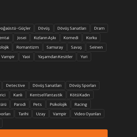
oğaüstü-Güçler
Dövüş
Dövüş Sanatları
Dram
entai
Josei
Kızların Aşkı
Komedi
Korku
olojik
Romantizm
Samuray
Savaş
Seinen
Vampir
Yaoi
Yaşamdan Kesitler
Yuri
Detective
Dövüş Sanatları
Dövüş Sporları
rici
Kanlı
Kentsel Fantastik
Kötü Kadın
türü
Parodi
Pets
Psikolojik
Racing
orları
Tarihi
Uzay
Vampir
Video Oyunları