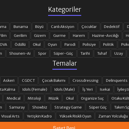
Kategoriler
ama
Bunama
Büyü
Canlı Aksiyon
Çocuklar
Dedektif
D
Film
Gerilim
Gizem
Gurme
Harem
Hazine-Avcılığı
H
 OVA
Ödüllü
Okul
Oyun
Parodi
Polisiye
Politik
Psik
n
Shounen-Ai
Spor
Süper-Güç
Tarihi
Tuhaf
Uzay
Temalar
Askeri
CGDCT
Çocuk Bakımı
Crossdressing
Delinquents
ta Kalma
Idols (Female)
Idols (Male)
İş Yeri
Isekai
İyileşti
Medical
Mitoloji
Müzik
Okul
Organize Suç
Otaku Kül
rı
Samuray
Showbiz
Strategy Game
Süper Güç
Takım Sp
Visual Arts
Yetişkin Kadro
Yüksek Riskli Oyun
Zaman Yolculuğu
Şaşırt Beni