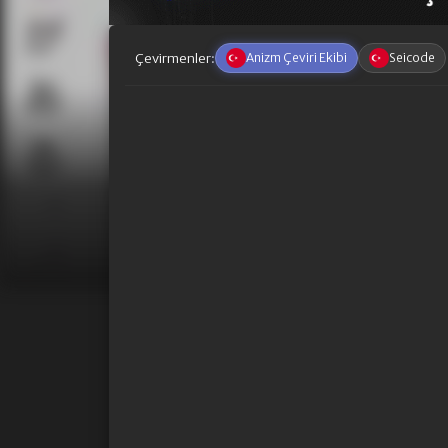
Çevirmenler:
Anizm Çeviri Ekibi
Seicode