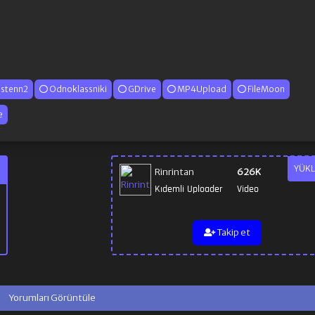
istenn2
Odnoklassniki
GDrive
MP4Upload
FileMoon
e
YÜKL
Rinrintan
626K
Kıdemli Uploader
Video
Takip et
Yorumları Görüntüle