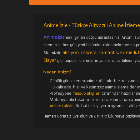
Anime İzle - Türkçe Altyazılı Anime İzleme
Anime izle
mek için en doğru adrestesiniz! Anizm, Tü
sitemizde, her gün yeni bölümler eklenmekte ve en pop
aksiyon
macera
romantik
komedi
Sitemizde
,
,
,
,
Slayer
gibi popüler animelerin yanı sıra, az bilinen yap
Neden Anizm?
Günlük güncellenen
anime bölümleri ile her zaman 
HD kalitede, hızlı ve kesintisiz
anime izle
me deney
Profesyonel
fansub ekipleri
tarafından hazırlanan 
Mobil uyumlu tasarım ile her cihazdan rahatça ani
Anime takvimi
ile haftalık yayın programını takip 
anime izle
Hemen ücretsiz üye olun ve
meye başlayı