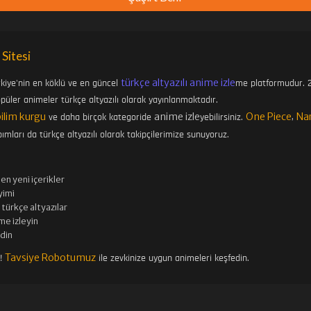
 Sitesi
türkçe altyazılı anime izle
rkiye'nin en köklü ve en güncel
me platformudur. 2
üler animeler türkçe altyazılı olarak yayınlanmaktadır.
bilim kurgu
anime izle
One Piece
Na
ve daha birçok kategoride
yebilirsiniz.
,
ımları da türkçe altyazılı olarak takipçilerimize sunuyoruz.
en yeni içerikler
imi
türkçe altyazılar
me izleyin
edin
Tavsiye Robotumuz
n!
ile zevkinize uygun animeleri keşfedin.