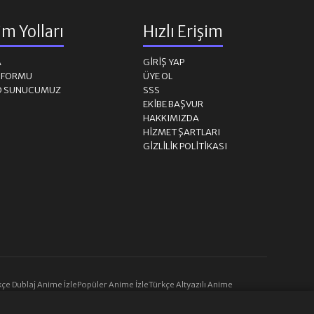
şim Yolları
Hızlı Erişim
A
GIRIŞ YAP
M FORMU
ÜYE OL
D SUNUCUMUZ
SSS
EKIBE BAŞVUR
HAKKIMIZDA
HIZMET ŞARTLARI
GIZLILIK POLITIKASI
çe Dublaj Anime İzle
Popüler Anime İzle
Türkçe Altyazılı Anime