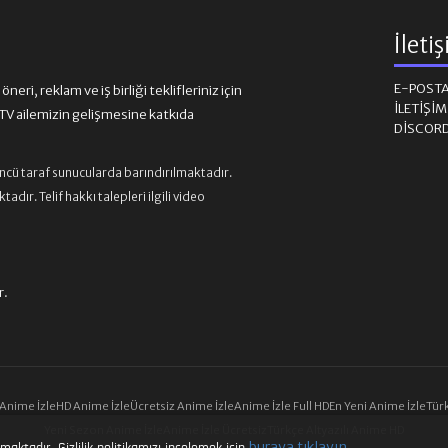
İleti
E-POST
eri, reklam ve iş birliği teklifleriniz için
İLETIŞI
 ailemizin gelişmesine katkıda
DISCOR
üncü taraf sunucularda barındırılmaktadır.
ır. Telif hakkı talepleri ilgili video
r.
 Anime İzle
HD Anime İzle
Ücretsiz Anime İzle
Anime İzle Full HD
En Yeni Anime İzle
Türk
Yeni Sezon Anime İzle
Anime İzle Ücretsiz
Türkçe Altyazılı Anime HD
buraya tıklayın