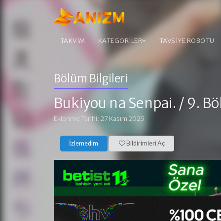
TAKVİM
KATEGORİLER
TAVSİYE ROBOTU
Bölüm Bilgileri
Bukiyou na Senpai.
/ 9. B
Eklenme Tarihi: 27 Kasım 2025
İzlemedim
Bildirimleri Aç