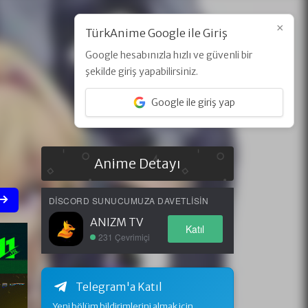
×
TürkAnime Google ile Giriş
Google hesabınızla hızlı ve güvenli bir
Üye Ol
Giriş Yap
şekilde giriş yapabilirsiniz.
Google ile giriş yap
Anime Detayı
DISCORD SUNUCUMUZA DAVETLISIN
ANIZM TV
Katıl
231 Çevrimiçi
Telegram'a Katıl
Yeni bölüm bildirimlerini almak için