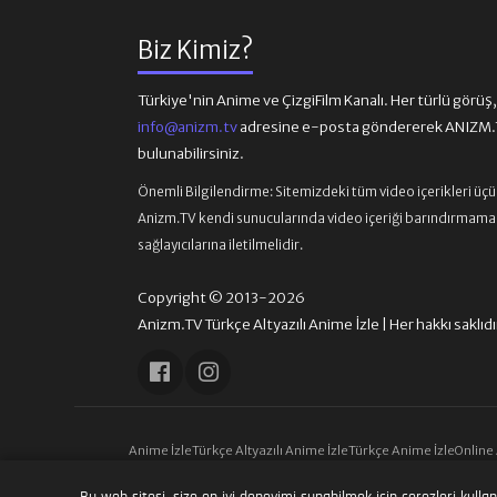
Biz Kimiz?
Türkiye'nin Anime ve ÇizgiFilm Kanalı. Her türlü görüş, ön
info@anizm.tv
adresine e-posta göndererek ANIZM.TV
bulunabilirsiniz.
Önemli Bilgilendirme:
Sitemizdeki tüm video içerikleri üç
Anizm.TV kendi sunucularında video içeriği barındırmamaktad
sağlayıcılarına iletilmelidir.
Copyright © 2013-2026
Anizm.TV Türkçe Altyazılı Anime İzle | Her hakkı saklıdı
Anime İzle
Türkçe Altyazılı Anime İzle
Türkçe Anime İzle
Online