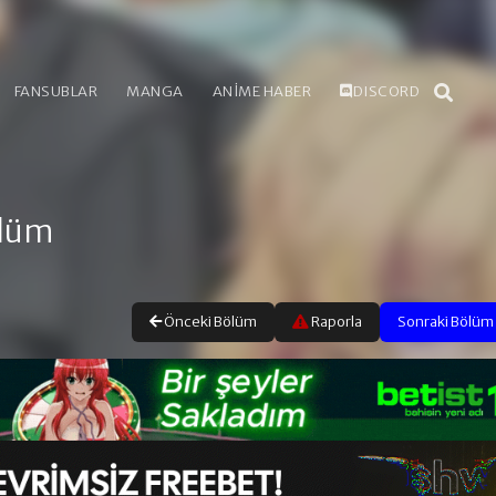
FANSUBLAR
MANGA
ANİME HABER
DISCORD
ölüm
Önceki Bölüm
Raporla
Sonraki Bölüm