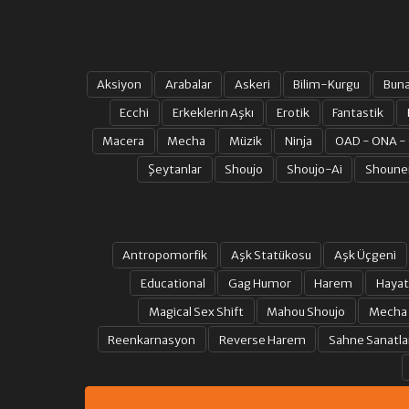
Aksiyon
Arabalar
Askeri
Bilim-Kurgu
Bun
Ecchi
Erkeklerin Aşkı
Erotik
Fantastik
Macera
Mecha
Müzik
Ninja
OAD - ONA -
Şeytanlar
Shoujo
Shoujo-Ai
Shoune
Antropomorfik
Aşk Statükosu
Aşk Üçgeni
Educational
Gag Humor
Harem
Hayat
Magical Sex Shift
Mahou Shoujo
Mecha
Reenkarnasyon
Reverse Harem
Sahne Sanatla