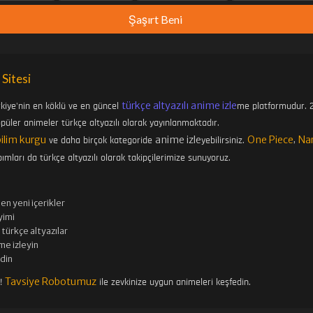
Şaşırt Beni
 Sitesi
türkçe altyazılı anime izle
rkiye'nin en köklü ve en güncel
me platformudur. 2
üler animeler türkçe altyazılı olarak yayınlanmaktadır.
bilim kurgu
anime izle
One Piece
Na
ve daha birçok kategoride
yebilirsiniz.
,
ımları da türkçe altyazılı olarak takipçilerimize sunuyoruz.
en yeni içerikler
imi
türkçe altyazılar
me izleyin
edin
Tavsiye Robotumuz
n!
ile zevkinize uygun animeleri keşfedin.