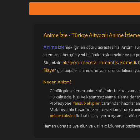
Anime İzle - Türkçe Altyazılı Anime İzleme
Anime izle
mek için en doğru adrestesiniz! Anizm, Tü
sitemizde, her gün yeni bölümler eklenmekte ve en pop
aksiyon
macera
romantik
komedi
Sitemizde
,
,
,
,
Slayer
gibi popüler animelerin yanı sıra, az bilinen yap
Neden Anizm?
Günlük güncellenen
anime bölümleri ile her zaman 
HD kalitede, hızlı ve kesintisiz
anime izle
me deney
Profesyonel
fansub ekipleri
tarafından hazırlanan 
Mobil uyumlu tasarım ile her cihazdan rahatça ani
Anime takvimi
ile haftalık yayın programını takip 
anime izle
Hemen ücretsiz üye olun ve
meye başlayı