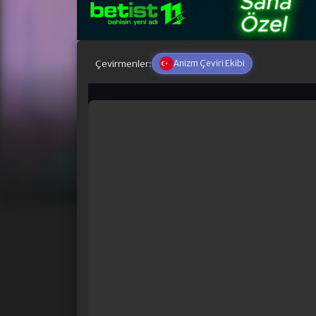
Çevirmenler:
Anizm Çeviri Ekibi