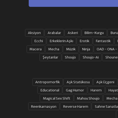
Aksiyon
Arabalar
Askeri
Bilim-Kurgu
Bun
Ecchi
Erkeklerin Aşkı
Erotik
Fantastik
Macera
Mecha
Müzik
Ninja
OAD - ONA -
Şeytanlar
Shoujo
Shoujo-Ai
Shoune
Antropomorfik
Aşk Statükosu
Aşk Üçgeni
Educational
Gag Humor
Harem
Hayat
Magical Sex Shift
Mahou Shoujo
Mecha
Reenkarnasyon
Reverse Harem
Sahne Sanatla