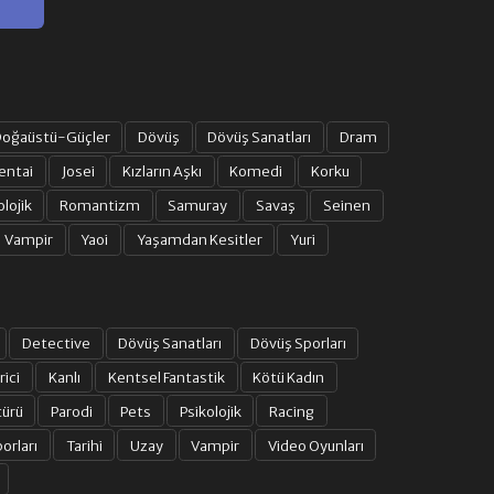
oğaüstü-Güçler
Dövüş
Dövüş Sanatları
Dram
entai
Josei
Kızların Aşkı
Komedi
Korku
olojik
Romantizm
Samuray
Savaş
Seinen
Vampir
Yaoi
Yaşamdan Kesitler
Yuri
Detective
Dövüş Sanatları
Dövüş Sporları
rici
Kanlı
Kentsel Fantastik
Kötü Kadın
türü
Parodi
Pets
Psikolojik
Racing
orları
Tarihi
Uzay
Vampir
Video Oyunları