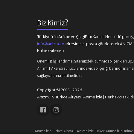
Biz Kimiz?
Türkiye'nin Anime ve ÇizgiFilm Kanalı. Her türlü görüş, ön
info@anizm.tv
adresine e-posta göndererek ANIZM.TV
bulunabilirsiniz.
Önemli Bilgilendirme:
Sitemizdeki tüm video içerikleri üç
Anizm.TV kendi sunucularında video içeriği barındırmamaktad
sağlayıcılarına iletilmelidir.
Copyright © 2013-2026
Anizm.TV Türkçe Altyazılı Anime İzle | Her hakkı saklıdı
Anime İzle
Türkçe Altyazılı Anime İzle
Türkçe Anime İzle
Online