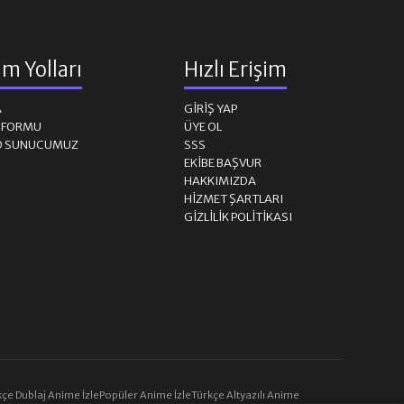
şim Yolları
Hızlı Erişim
A
GIRIŞ YAP
M FORMU
ÜYE OL
D SUNUCUMUZ
SSS
EKIBE BAŞVUR
HAKKIMIZDA
HIZMET ŞARTLARI
GIZLILIK POLITIKASI
çe Dublaj Anime İzle
Popüler Anime İzle
Türkçe Altyazılı Anime