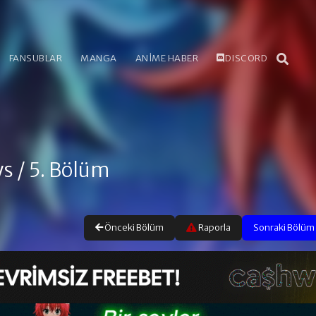
FANSUBLAR
MANGA
ANİME HABER
DISCORD
ys
/ 5. Bölüm
Önceki Bölüm
Raporla
Sonraki Bölüm