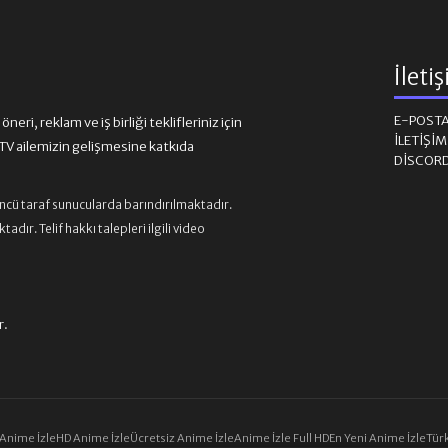
İleti
E-POST
eri, reklam ve iş birliği teklifleriniz için
İLETIŞI
 ailemizin gelişmesine katkıda
DISCOR
üncü taraf sunucularda barındırılmaktadır.
ır. Telif hakkı talepleri ilgili video
r.
 Anime İzle
HD Anime İzle
Ücretsiz Anime İzle
Anime İzle Full HD
En Yeni Anime İzle
Türk