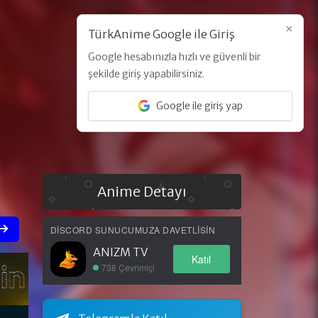
×
TürkAnime Google ile Giriş
Google hesabınızla hızlı ve güvenli bir
Üye Ol
Giriş Yap
şekilde giriş yapabilirsiniz.
Google ile giriş yap
Anime Detayı
DISCORD SUNUCUMUZA DAVETLISIN
ANIZM TV
Katıl
738 Çevrimiçi