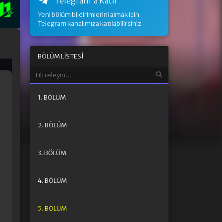
Telegram'a Katıl
Yeni bölüm bildirimlerini almak için
Telegram kanalımıza katılabilirsiniz
BÖLÜM LISTESI
1. BÖLÜM
2. BÖLÜM
3. BÖLÜM
4. BÖLÜM
5. BÖLÜM