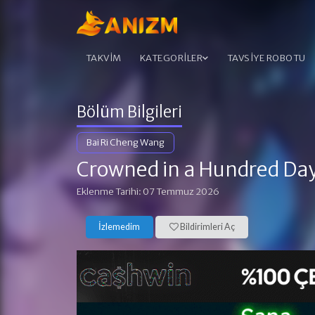
TAKVİM
KATEGORİLER
TAVSİYE ROBOTU
Bölüm Bilgileri
Bai Ri Cheng Wang
Crowned in a Hundred Da
Eklenme Tarihi: 07 Temmuz 2026
İzlemedim
Bildirimleri Aç