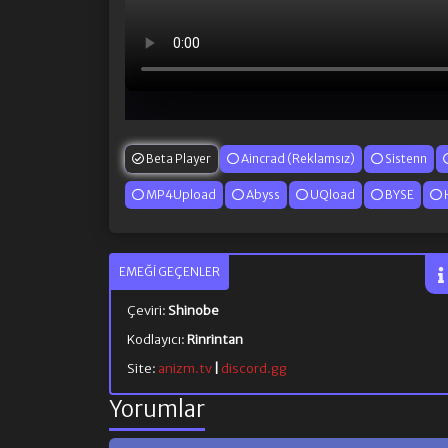
Beta Player
Aincrad (Reklamsız)
Sistenn
MP4Upload
Abyss
UQload
BYSE
EMEĞI GEÇENLER
Çeviri:
Shinobe
Kodlayıcı:
Rinrintan
Site:
anizm.tv
|
discord.gg
Yorumlar