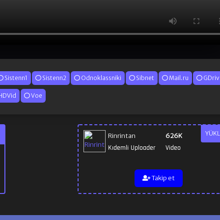
Sistenn1
Sistenn2
Odnoklassniki
Sibnet
Mail.ru
GDriv
HDVid
Voe
YÜKL
Rinrintan
626K
Kıdemli Uploader
Video
Takip et