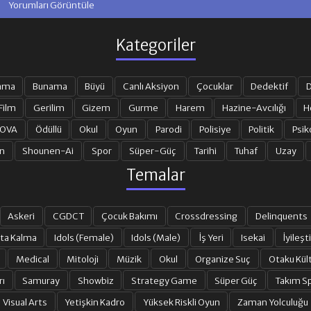
Yorumları Görüntüle
Kategoriler
ama
Bunama
Büyü
Canlı Aksiyon
Çocuklar
Dedektif
D
Film
Gerilim
Gizem
Gurme
Harem
Hazine-Avcılığı
H
 OVA
Ödüllü
Okul
Oyun
Parodi
Polisiye
Politik
Psik
n
Shounen-Ai
Spor
Süper-Güç
Tarihi
Tuhaf
Uzay
Temalar
Askeri
CGDCT
Çocuk Bakımı
Crossdressing
Delinquents
ta Kalma
Idols (Female)
Idols (Male)
İş Yeri
Isekai
İyileşti
Medical
Mitoloji
Müzik
Okul
Organize Suç
Otaku Kül
rı
Samuray
Showbiz
Strategy Game
Süper Güç
Takım Sp
Visual Arts
Yetişkin Kadro
Yüksek Riskli Oyun
Zaman Yolculuğu