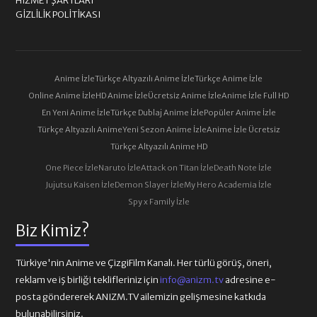
HIZMET ŞARTLARI
GIZLILIK POLITIKASI
Anime İzle
Türkçe Altyazılı Anime İzle
Türkçe Anime İzle
Online Anime İzle
HD Anime İzle
Ücretsiz Anime İzle
Anime İzle Full HD
En Yeni Anime İzle
Türkçe Dublaj Anime İzle
Popüler Anime İzle
Türkçe Altyazılı Anime
Yeni Sezon Anime İzle
Anime İzle Ücretsiz
Türkçe Altyazılı Anime HD
One Piece İzle
Naruto İzle
Attack on Titan İzle
Death Note İzle
Jujutsu Kaisen İzle
Demon Slayer İzle
My Hero Academia İzle
Spy x Family İzle
Biz Kimiz?
Türkiye'nin Anime ve ÇizgiFilm Kanalı. Her türlü görüş, öneri,
reklam ve iş birliği teklifleriniz için
info@anizm.tv
adresine e-
posta göndererek ANIZM.TV ailemizin gelişmesine katkıda
bulunabilirsiniz.