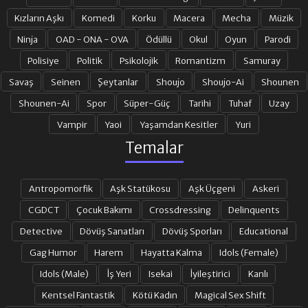
Kızların Aşkı
Komedi
Korku
Macera
Mecha
Müzik
Ninja
OAD - ONA - OVA
Ödüllü
Okul
Oyun
Parodi
Polisiye
Politik
Psikolojik
Romantizm
Samuray
Savaş
Seinen
Şeytanlar
Shoujo
Shoujo-Ai
Shounen
Shounen-Ai
Spor
Süper-Güç
Tarihi
Tuhaf
Uzay
Vampir
Yaoi
Yaşamdan Kesitler
Yuri
Temalar
Antropomorfik
Aşk Statükosu
Aşk Üçgeni
Askeri
CGDCT
Çocuk Bakımı
Crossdressing
Delinquents
Detective
Dövüş Sanatları
Dövüş Sporları
Educational
Gag Humor
Harem
Hayatta Kalma
Idols (Female)
Idols (Male)
İş Yeri
Isekai
İyileştirici
Kanlı
Kentsel Fantastik
Kötü Kadın
Magical Sex Shift