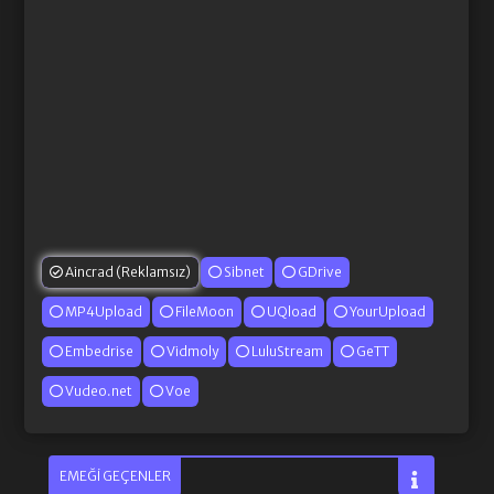
Aincrad (Reklamsız)
Sibnet
GDrive
MP4Upload
FileMoon
UQload
YourUpload
Embedrise
Vidmoly
LuluStream
GeTT
Vudeo.net
Voe
EMEĞI GEÇENLER