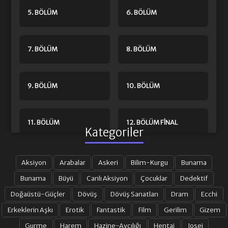
5. BÖLÜM
6. BÖLÜM
7. BÖLÜM
8. BÖLÜM
9. BÖLÜM
10. BÖLÜM
11. BÖLÜM
12. BÖLÜM FINAL
Kategoriler
Aksiyon
Arabalar
Askeri
Bilim-Kurgu
Bunama
Bunama
Büyü
Canlı Aksiyon
Çocuklar
Dedektif
Doğaüstü-Güçler
Dövüş
Dövüş Sanatları
Dram
Ecchi
Erkeklerin Aşkı
Erotik
Fantastik
Film
Gerilim
Gizem
Gurme
Harem
Hazine-Avcılığı
Hentai
Josei