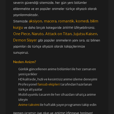
severin güvendiği sitemizde, her gün yeni bölümler
eklenmekte ve en popüler animeler türkçe altyazılı olarak
yayınlanmaktadır.
aksiyon
macera
romantik
komedi
bilim
Sitemizde
,
,
,
,
kurgu
anime izle
ve daha birçok kategoride
yebilirsiniz.
One Piece
Naruto
Attack on Titan
Jujutsu Kaisen
,
,
,
,
Demon Slayer
gibi popüler animelerin yanı sıra, az bilinen
yapımları da türkçe altyazılı olarak takipçilerimize
sunuyoruz.
Neden Anizm?
Günlük güncellenen
anime bölümleri ile her zaman en
yeni içerikler
HD kalitede, hızlı ve kesintisiz
anime izle
me deneyimi
Profesyonel
fansub ekipleri
tarafından hazırlanan
türkçe altyazılar
Mobil uyumlu tasarım ile her cihazdan rahatça anime
izleyin
Anime takvimi
ile haftalık yayın programını takip edin
anime izle
Hemen ücretsiz üye olun ve
meye başlayın!