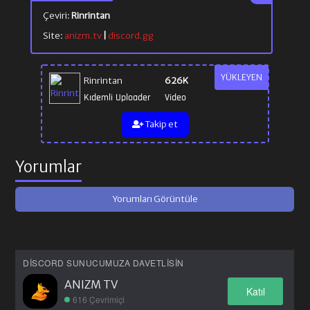
Çeviri:
Rinrintan
Site:
anizm.tv
|
discord.gg
YÜKLEYEN
Rinrintan
626K
Kıdemli Uploader
Video
Takip et
Yorumlar
Yorumları Görüntüle
DISCORD SUNUCUMUZA DAVETLISIN
ANIZM TV
Katıl
616 Çevrimiçi