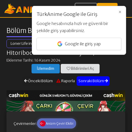
Giriş Yap
Kayıt Ol
×
TürkAnime Google ile Giriş
Google hesabınızla hızlı ve güvenli bir
Bölüm Bilgileri
şekilde giriş yapabilirsiniz.
Loner Life in Another World
Google ile giriş yap
Hitoribocchi no Isekai Kouryaku
/ 4. Bölüm
Eklenme Tarihi: 16 Kasım 2024
İzlemedim
Bildirimleri Aç
Önceki Bölüm
Raporla
Sonraki Bölüm
Çevirmenler:
Anizm Çeviri Ekibi