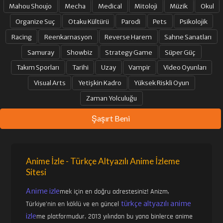
Mahou Shoujo
Mecha
Medical
Mitoloji
Müzik
Okul
Organize Suç
Otaku Kültürü
Parodi
Pets
Psikolojik
Racing
Reenkarnasyon
Reverse Harem
Sahne Sanatları
Samuray
Showbiz
Strategy Game
Süper Güç
Takım Sporları
Tarihi
Uzay
Vampir
Video Oyunları
Visual Arts
Yetişkin Kadro
Yüksek Riskli Oyun
Zaman Yolculuğu
Şaşırt Beni
Anime İzle - Türkçe Altyazılı Anime İzleme
Sitesi
Anime izle
mek için en doğru adrestesiniz! Anizm,
türkçe altyazılı anime
Türkiye'nin en köklü ve en güncel
izle
me platformudur. 2013 yılından bu yana binlerce anime