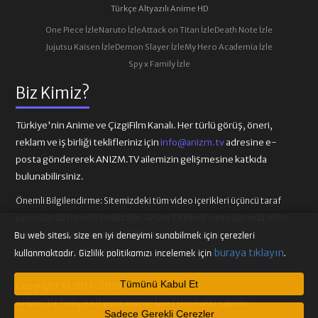
Türkçe Altyazılı Anime HD
One Piece İzle
Naruto İzle
Attack on Titan İzle
Death Note İzle
Jujutsu Kaisen İzle
Demon Slayer İzle
My Hero Academia İzle
Spy x Family İzle
Biz Kimiz?
Türkiye'nin Anime ve ÇizgiFilm Kanalı. Her türlü görüş, öneri,
reklam ve iş birliği teklifleriniz için
info@anizm.tv
adresine e-
posta göndererek ANIZM.TV ailemizin gelişmesine katkıda
bulunabilirsiniz.
Önemli Bilgilendirme:
Sitemizdeki tüm video içerikleri üçüncü taraf
sunucularda barındırılmaktadır. Anizm.TV kendi sunucularında video
içeriği barındırmamaktadır. Telif hakkı talepleri ilgili video
Bu web sitesi, size en iyi deneyimi sunabilmek için çerezleri
sağlayıcılarına iletilmelidir.
buraya tıklayın
kullanmaktadır. Gizlilik politikamızı incelemek için
.
Tümünü Kabul Et
Copyright © 2013-2026
Anizm.TV Türkçe Altyazılı Anime İzle | Her hakkı saklıdır.
Sadece Gerekli Çerezler