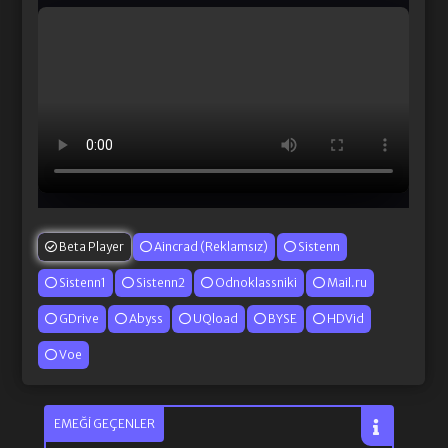
Beta Player
Aincrad (Reklamsız)
Sistenn
Sistenn1
Sistenn2
Odnoklassniki
Mail.ru
GDrive
Abyss
UQload
BYSE
HDVid
Voe
EMEĞI GEÇENLER