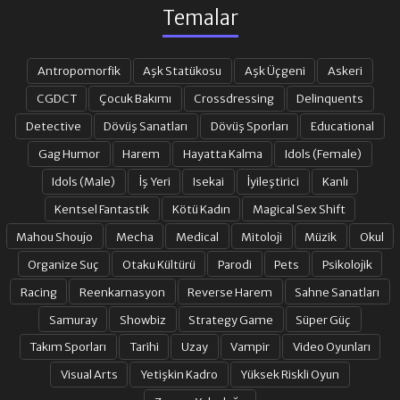
Temalar
Antropomorfik
Aşk Statükosu
Aşk Üçgeni
Askeri
CGDCT
Çocuk Bakımı
Crossdressing
Delinquents
Detective
Dövüş Sanatları
Dövüş Sporları
Educational
Gag Humor
Harem
Hayatta Kalma
Idols (Female)
Idols (Male)
İş Yeri
Isekai
İyileştirici
Kanlı
Kentsel Fantastik
Kötü Kadın
Magical Sex Shift
Mahou Shoujo
Mecha
Medical
Mitoloji
Müzik
Okul
Organize Suç
Otaku Kültürü
Parodi
Pets
Psikolojik
Racing
Reenkarnasyon
Reverse Harem
Sahne Sanatları
Samuray
Showbiz
Strategy Game
Süper Güç
Takım Sporları
Tarihi
Uzay
Vampir
Video Oyunları
Visual Arts
Yetişkin Kadro
Yüksek Riskli Oyun