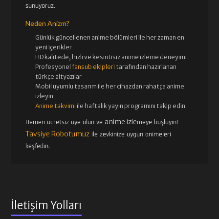
sunuyoruz.
Neden Anizm?
Günlük güncellenen
anime bölümleri ile her zaman en
yeni içerikler
HD kalitede, hızlı ve kesintisiz
anime izle
me deneyimi
Profesyonel
fansub ekipleri
tarafından hazırlanan
türkçe altyazılar
Mobil uyumlu tasarım ile her cihazdan rahatça anime
izleyin
Anime takvimi
ile haftalık yayın programını takip edin
anime izle
Hemen ücretsiz üye olun ve
meye başlayın!
Tavsiye Robotumuz
ile zevkinize uygun animeleri
keşfedin.
İletişim Yolları