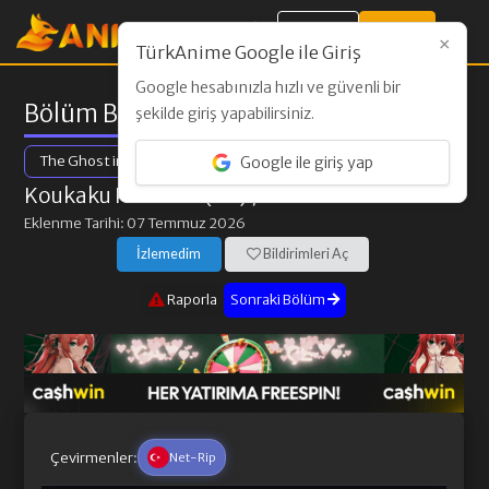
Giriş Yap
Kayıt Ol
×
TürkAnime Google ile Giriş
Google hesabınızla hızlı ve güvenli bir
Bölüm Bilgileri
şekilde giriş yapabilirsiniz.
The Ghost in the Shell
Google ile giriş yap
Koukaku Kidoutai (TV)
/ 1. Bölüm
Eklenme Tarihi: 07 Temmuz 2026
İzlemedim
Bildirimleri Aç
Raporla
Sonraki Bölüm
Çevirmenler:
Net-Rip