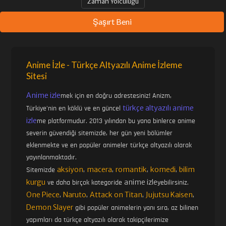
Zaman Yolculuğu
Şaşırt Beni
Anime İzle - Türkçe Altyazılı Anime İzleme
Sitesi
Anime izle
mek için en doğru adrestesiniz! Anizm,
türkçe altyazılı anime
Türkiye'nin en köklü ve en güncel
izle
me platformudur. 2013 yılından bu yana binlerce anime
severin güvendiği sitemizde, her gün yeni bölümler
eklenmekte ve en popüler animeler türkçe altyazılı olarak
yayınlanmaktadır.
aksiyon
macera
romantik
komedi
bilim
Sitemizde
,
,
,
,
kurgu
anime izle
ve daha birçok kategoride
yebilirsiniz.
One Piece
Naruto
Attack on Titan
Jujutsu Kaisen
,
,
,
,
Demon Slayer
gibi popüler animelerin yanı sıra, az bilinen
yapımları da türkçe altyazılı olarak takipçilerimize