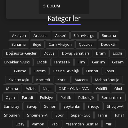
5. BÖLÜM
Kategoriler
Aksiyon
Arabalar
Askeri
Bilim-Kurgu
Bunama
Bunama
Büyü
Canlı Aksiyon
Çocuklar
Dedektif
Doğaüstü-Güçler
Dövüş
Dövüş Sanatları
Dram
Ecchi
Erkeklerin Aşkı
Erotik
Fantastik
Film
Gerilim
Gizem
Gurme
Harem
Hazine-Avcılığı
Hentai
Josei
Kızların Aşkı
Komedi
Korku
Macera
Mahou Shoujo
Mecha
Müzik
Ninja
OAD - ONA - OVA
Ödüllü
Okul
Oyun
Parodi
Polisiye
Politik
Psikolojik
Romantizm
Samuray
Savaş
Seinen
Şeytanlar
Shoujo
Shoujo-Ai
Shounen
Shounen-Ai
Spor
Süper-Güç
Tarihi
Tuhaf
Uzay
Vampir
Yaoi
Yaşamdan Kesitler
Yuri