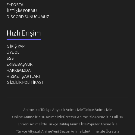
E-POSTA
İLETIŞIM FORMU
DISCORD SUNUCUMUZ
Hızlı Erişim
GIRIŞ YAP
ÜYE OL
SSS
EKIBE BAŞVUR
HAKKIMIZDA
HIZMET ŞARTLARI
GIZLILIK POLITIKASI
Anime İzle
Türkçe Altyazılı Anime İzle
Türkçe Anime İzle
Online Anime İzle
HD Anime İzle
Ücretsiz Anime İzle
Anime İzle Full HD
En Yeni Anime İzle
Türkçe Dublaj Anime İzle
Popüler Anime İzle
Türkçe Altyazılı Anime
Yeni Sezon Anime İzle
Anime İzle Ücretsiz