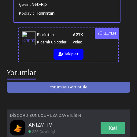
Çeviri:
Net-Rip
Kodlayıcı:
Rinrintan
YÜKLEYEN
Rinrintan
627K
Kıdemli Uploader
Video
Takip et
Yorumlar
Yorumları Görüntüle
DISCORD SUNUCUMUZA DAVETLISIN
ANIZM TV
Katıl
225 Çevrimiçi