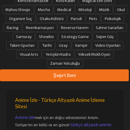
Kentsel Fantastik
Kötü Kadın
Magical Sex Shift
Mahou Shoujo
Mecha
Medical
Mitoloji
Müzik
Okul
Organize Suç
Otaku Kültürü
Parodi
Pets
Psikolojik
Racing
Reenkarnasyon
Reverse Harem
Sahne Sanatları
Samuray
Showbiz
Strategy Game
Süper Güç
Takım Sporları
Tarihi
Uzay
Vampir
Video Oyunları
Visual Arts
Yetişkin Kadro
Yüksek Riskli Oyun
Zaman Yolculuğu
Şaşırt Beni
Anime İzle - Türkçe Altyazılı Anime İzleme
Sitesi
Anime izle
mek için en doğru adrestesiniz! Anizm,
türkçe altyazılı anime
Türkiye'nin en köklü ve en güncel