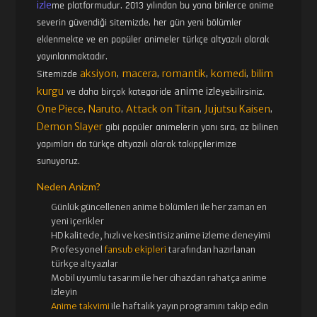
izle
me platformudur. 2013 yılından bu yana binlerce anime
severin güvendiği sitemizde, her gün yeni bölümler
eklenmekte ve en popüler animeler türkçe altyazılı olarak
yayınlanmaktadır.
aksiyon
macera
romantik
komedi
bilim
Sitemizde
,
,
,
,
kurgu
anime izle
ve daha birçok kategoride
yebilirsiniz.
One Piece
Naruto
Attack on Titan
Jujutsu Kaisen
,
,
,
,
Demon Slayer
gibi popüler animelerin yanı sıra, az bilinen
yapımları da türkçe altyazılı olarak takipçilerimize
sunuyoruz.
Neden Anizm?
Günlük güncellenen
anime bölümleri ile her zaman en
yeni içerikler
HD kalitede, hızlı ve kesintisiz
anime izle
me deneyimi
Profesyonel
fansub ekipleri
tarafından hazırlanan
türkçe altyazılar
Mobil uyumlu tasarım ile her cihazdan rahatça anime
izleyin
Anime takvimi
ile haftalık yayın programını takip edin