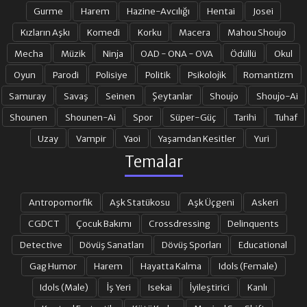
Gurme
Harem
Hazine-Avcılığı
Hentai
Josei
17. BÖLÜM
18. BÖLÜM
Kızların Aşkı
Komedi
Korku
Macera
Mahou Shoujo
Mecha
Müzik
Ninja
OAD - ONA - OVA
Ödüllü
Okul
Oyun
Parodi
Polisiye
Politik
Psikolojik
Romantizm
Samuray
Savaş
Seinen
Şeytanlar
Shoujo
Shoujo-Ai
Shounen
Shounen-Ai
Spor
Süper-Güç
Tarihi
Tuhaf
Uzay
Vampir
Yaoi
Yaşamdan Kesitler
Yuri
Temalar
Antropomorfik
Aşk Statükosu
Aşk Üçgeni
Askeri
CGDCT
Çocuk Bakımı
Crossdressing
Delinquents
Detective
Dövüş Sanatları
Dövüş Sporları
Educational
Gag Humor
Harem
Hayatta Kalma
Idols (Female)
Idols (Male)
İş Yeri
Isekai
İyileştirici
Kanlı