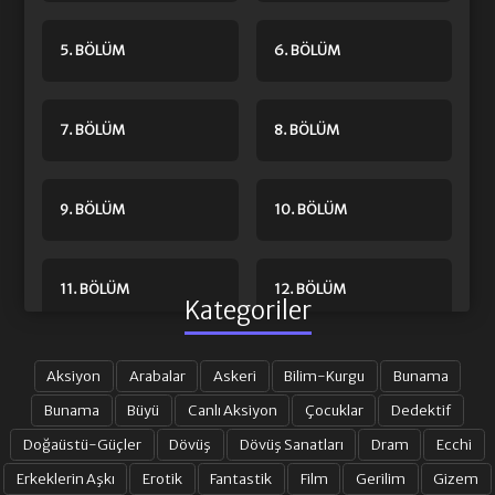
5. BÖLÜM
6. BÖLÜM
7. BÖLÜM
8. BÖLÜM
9. BÖLÜM
10. BÖLÜM
11. BÖLÜM
12. BÖLÜM
Kategoriler
13. BÖLÜM
14. BÖLÜM
Aksiyon
Arabalar
Askeri
Bilim-Kurgu
Bunama
Bunama
Büyü
Canlı Aksiyon
Çocuklar
Dedektif
Doğaüstü-Güçler
Dövüş
Dövüş Sanatları
Dram
Ecchi
15. BÖLÜM
16. BÖLÜM
Erkeklerin Aşkı
Erotik
Fantastik
Film
Gerilim
Gizem