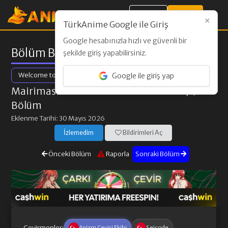
Giriş Yap
Kayıt Ol
×
TürkAnime Google ile Giriş
Google hesabınızla hızlı ve güvenli bir
Bölüm Bilgileri
şekilde giriş yapabilirsiniz.
Welcome to Demon School! Iruma-kun Season 4
Google ile giriş yap
Mairimashita! Iruma-kun 4th Season
/ 9.
Bölüm
Eklenme Tarihi: 30 Mayıs 2026
İzlemedim
Bildirimleri Aç
Önceki Bölüm
Raporla
Sonraki Bölüm
Çevirmenler:
Anizm Çeviri Ekibi
Seicode