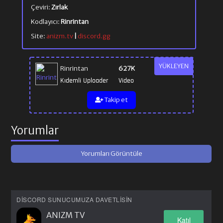
Çeviri:
Zırlak
Kodlayıcı:
Rinrintan
Site:
anizm.tv
|
discord.gg
YÜKLEYEN
Rinrintan
627K
Kıdemli Uploader
Video
Takip et
Yorumlar
Yorumları Görüntüle
DISCORD SUNUCUMUZA DAVETLISIN
ANIZM TV
Katıl