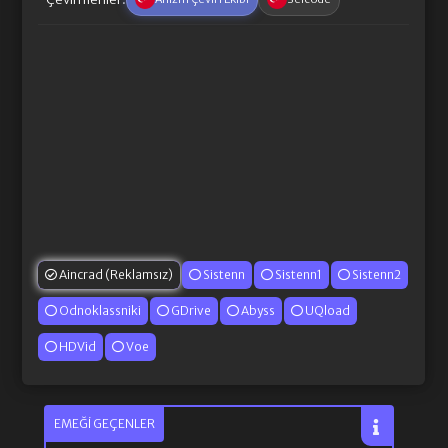
Aincrad (Reklamsız)
Sistenn
Sistenn1
Sistenn2
Odnoklassniki
GDrive
Abyss
UQload
HDVid
Voe
EMEĞI GEÇENLER