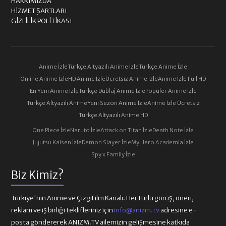
HAKKIMIZDA
HIZMET ŞARTLARI
GIZLILIK POLITIKASI
Anime İzle
Türkçe Altyazılı Anime İzle
Türkçe Anime İzle
Online Anime İzle
HD Anime İzle
Ücretsiz Anime İzle
Anime İzle Full HD
En Yeni Anime İzle
Türkçe Dublaj Anime İzle
Popüler Anime İzle
Türkçe Altyazılı Anime
Yeni Sezon Anime İzle
Anime İzle Ücretsiz
Türkçe Altyazılı Anime HD
One Piece İzle
Naruto İzle
Attack on Titan İzle
Death Note İzle
Jujutsu Kaisen İzle
Demon Slayer İzle
My Hero Academia İzle
Spy x Family İzle
Biz Kimiz?
Türkiye'nin Anime ve ÇizgiFilm Kanalı. Her türlü görüş, öneri,
reklam ve iş birliği teklifleriniz için
info@anizm.tv
adresine e-
posta göndererek ANIZM.TV ailemizin gelişmesine katkıda