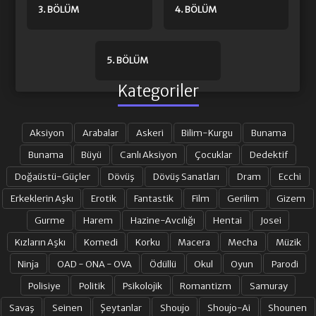
3. BÖLÜM
4. BÖLÜM
5. BÖLÜM
Kategoriler
Aksiyon
Arabalar
Askeri
Bilim-Kurgu
Bunama
Bunama
Büyü
Canlı Aksiyon
Çocuklar
Dedektif
Doğaüstü-Güçler
Dövüş
Dövüş Sanatları
Dram
Ecchi
Erkeklerin Aşkı
Erotik
Fantastik
Film
Gerilim
Gizem
Gurme
Harem
Hazine-Avcılığı
Hentai
Josei
Kızların Aşkı
Komedi
Korku
Macera
Mecha
Müzik
Ninja
OAD - ONA - OVA
Ödüllü
Okul
Oyun
Parodi
Polisiye
Politik
Psikolojik
Romantizm
Samuray
Savaş
Seinen
Şeytanlar
Shoujo
Shoujo-Ai
Shounen