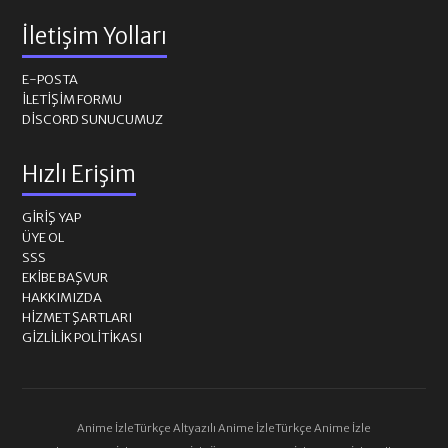
İletişim Yolları
E-POSTA
İLETIŞIM FORMU
DISCORD SUNUCUMUZ
Hızlı Erişim
GIRIŞ YAP
ÜYE OL
SSS
EKIBE BAŞVUR
HAKKIMIZDA
HIZMET ŞARTLARI
GIZLILIK POLITIKASI
Anime İzle
Türkçe Altyazılı Anime İzle
Türkçe Anime İzle