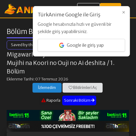
Giriş Yap
Kayıt Ol
×
TürkAnime Google ile Giriş
Google hesabınızla hızlı ve güvenli bir
Bölüm Bilgileri
şekilde giriş yapabilirsiniz.
Saved by the Ice Cold Prince's Embrace
Google ile giriş yap
Migawari Reijou wo Sukutta no wa Reikoku
Mujihi na Koori no Ouji no Ai deshita
/ 1.
Bölüm
Eklenme Tarihi: 07 Temmuz 2026
İzlemedim
Bildirimleri Aç
Raporla
Sonraki Bölüm