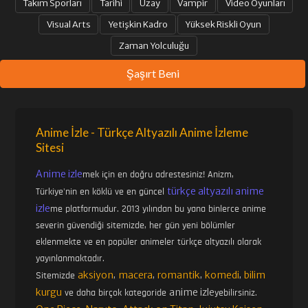
Takım Sporları
Tarihi
Uzay
Vampir
Video Oyunları
Visual Arts
Yetişkin Kadro
Yüksek Riskli Oyun
Zaman Yolculuğu
Şaşırt Beni
Anime İzle - Türkçe Altyazılı Anime İzleme
Sitesi
Anime izle
mek için en doğru adrestesiniz! Anizm,
türkçe altyazılı anime
Türkiye'nin en köklü ve en güncel
izle
me platformudur. 2013 yılından bu yana binlerce anime
severin güvendiği sitemizde, her gün yeni bölümler
eklenmekte ve en popüler animeler türkçe altyazılı olarak
yayınlanmaktadır.
aksiyon
macera
romantik
komedi
bilim
Sitemizde
,
,
,
,
kurgu
anime izle
ve daha birçok kategoride
yebilirsiniz.