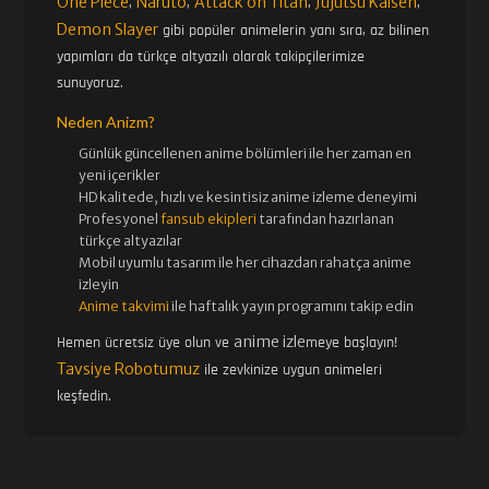
One Piece
Naruto
Attack on Titan
Jujutsu Kaisen
,
,
,
,
Demon Slayer
gibi popüler animelerin yanı sıra, az bilinen
yapımları da türkçe altyazılı olarak takipçilerimize
sunuyoruz.
Neden Anizm?
Günlük güncellenen
anime bölümleri ile her zaman en
yeni içerikler
HD kalitede, hızlı ve kesintisiz
anime izle
me deneyimi
Profesyonel
fansub ekipleri
tarafından hazırlanan
türkçe altyazılar
Mobil uyumlu tasarım ile her cihazdan rahatça anime
izleyin
Anime takvimi
ile haftalık yayın programını takip edin
anime izle
Hemen ücretsiz üye olun ve
meye başlayın!
Tavsiye Robotumuz
ile zevkinize uygun animeleri
keşfedin.