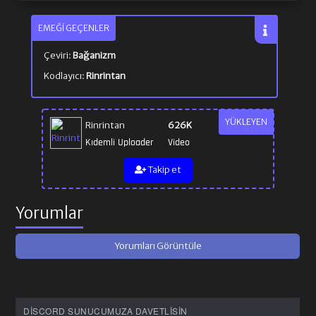
EMEĞI GEÇENLER
Çeviri:
Bağanizm
Kodlayıcı:
Rinrintan
YÜKLEYEN
Rinrintan
626K
Kıdemli Uploader
Video
Takip et
Yorumlar
Yorumları Görüntüle
DISCORD SUNUCUMUZA DAVETLISIN