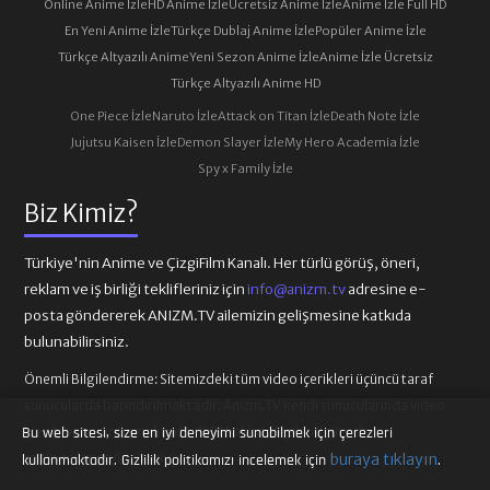
Online Anime İzle
HD Anime İzle
Ücretsiz Anime İzle
Anime İzle Full HD
En Yeni Anime İzle
Türkçe Dublaj Anime İzle
Popüler Anime İzle
Türkçe Altyazılı Anime
Yeni Sezon Anime İzle
Anime İzle Ücretsiz
Türkçe Altyazılı Anime HD
One Piece İzle
Naruto İzle
Attack on Titan İzle
Death Note İzle
Jujutsu Kaisen İzle
Demon Slayer İzle
My Hero Academia İzle
Spy x Family İzle
Biz Kimiz?
Türkiye'nin Anime ve ÇizgiFilm Kanalı. Her türlü görüş, öneri,
reklam ve iş birliği teklifleriniz için
info@anizm.tv
adresine e-
posta göndererek ANIZM.TV ailemizin gelişmesine katkıda
bulunabilirsiniz.
Önemli Bilgilendirme:
Sitemizdeki tüm video içerikleri üçüncü taraf
sunucularda barındırılmaktadır. Anizm.TV kendi sunucularında video
içeriği barındırmamaktadır. Telif hakkı talepleri ilgili video
Bu web sitesi, size en iyi deneyimi sunabilmek için çerezleri
sağlayıcılarına iletilmelidir.
buraya tıklayın
kullanmaktadır. Gizlilik politikamızı incelemek için
.