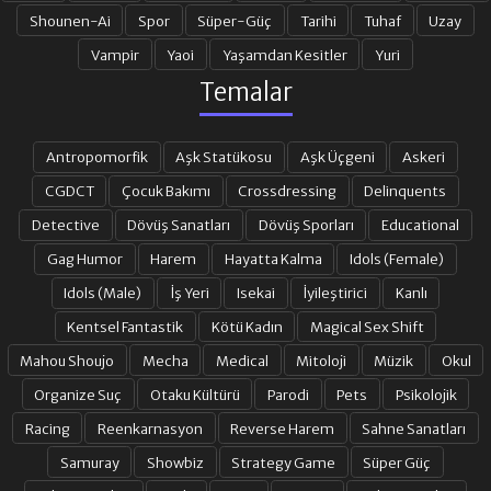
Shounen-Ai
Spor
Süper-Güç
Tarihi
Tuhaf
Uzay
Vampir
Yaoi
Yaşamdan Kesitler
Yuri
Temalar
Antropomorfik
Aşk Statükosu
Aşk Üçgeni
Askeri
CGDCT
Çocuk Bakımı
Crossdressing
Delinquents
Detective
Dövüş Sanatları
Dövüş Sporları
Educational
Gag Humor
Harem
Hayatta Kalma
Idols (Female)
Idols (Male)
İş Yeri
Isekai
İyileştirici
Kanlı
Kentsel Fantastik
Kötü Kadın
Magical Sex Shift
Mahou Shoujo
Mecha
Medical
Mitoloji
Müzik
Okul
Organize Suç
Otaku Kültürü
Parodi
Pets
Psikolojik
Racing
Reenkarnasyon
Reverse Harem
Sahne Sanatları
Samuray
Showbiz
Strategy Game
Süper Güç