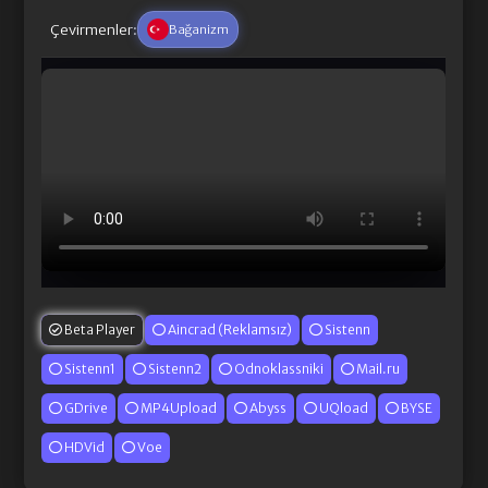
Çevirmenler:
Bağanizm
Beta Player
Aincrad (Reklamsız)
Sistenn
Sistenn1
Sistenn2
Odnoklassniki
Mail.ru
GDrive
MP4Upload
Abyss
UQload
BYSE
HDVid
Voe