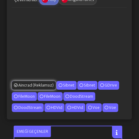
Aincrad (Reklamsız)
Sibnet
Sibnet
GDrive
FileMoon
FileMoon
DoodStream
DoodStream
HDVid
HDVid
Voe
Voe
EMEĞI GEÇENLER