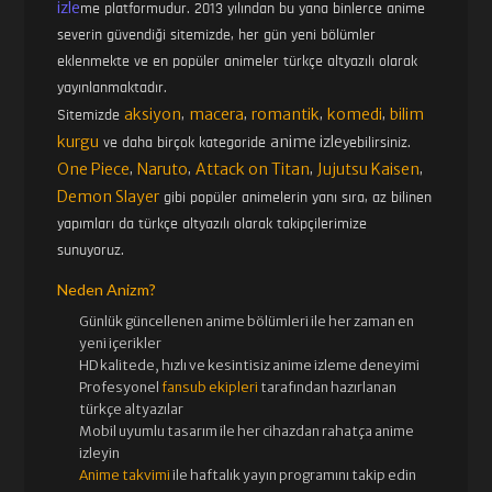
izle
me platformudur. 2013 yılından bu yana binlerce anime
severin güvendiği sitemizde, her gün yeni bölümler
eklenmekte ve en popüler animeler türkçe altyazılı olarak
yayınlanmaktadır.
aksiyon
macera
romantik
komedi
bilim
Sitemizde
,
,
,
,
kurgu
anime izle
ve daha birçok kategoride
yebilirsiniz.
One Piece
Naruto
Attack on Titan
Jujutsu Kaisen
,
,
,
,
Demon Slayer
gibi popüler animelerin yanı sıra, az bilinen
yapımları da türkçe altyazılı olarak takipçilerimize
sunuyoruz.
Neden Anizm?
Günlük güncellenen
anime bölümleri ile her zaman en
yeni içerikler
HD kalitede, hızlı ve kesintisiz
anime izle
me deneyimi
Profesyonel
fansub ekipleri
tarafından hazırlanan
türkçe altyazılar
Mobil uyumlu tasarım ile her cihazdan rahatça anime
izleyin
Anime takvimi
ile haftalık yayın programını takip edin