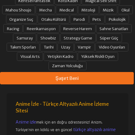
Kentsel Fantastik
Kötü Kadın
Magical Sex Shift
Mahou Shoujo
Mecha
Medical
Mitoloji
Müzik
Okul
Organize Suç
Otaku Kültürü
Parodi
Pets
Psikolojik
Racing
Reenkarnasyon
Reverse Harem
Sahne Sanatları
Samuray
Showbiz
Strategy Game
Süper Güç
Takım Sporları
Tarihi
Uzay
Vampir
Video Oyunları
Visual Arts
Yetişkin Kadro
Yüksek Riskli Oyun
Zaman Yolculuğu
Şaşırt Beni
Anime İzle - Türkçe Altyazılı Anime İzleme
Sitesi
Anime izle
mek için en doğru adrestesiniz! Anizm,
türkçe altyazılı anime
Türkiye'nin en köklü ve en güncel