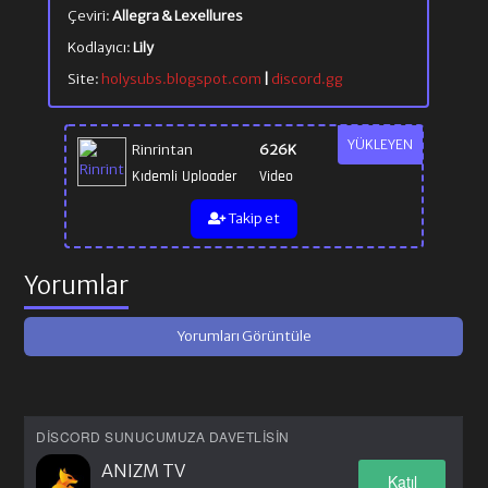
Çeviri:
Allegra & Lexellures
Kodlayıcı:
Lily
Site:
holysubs.blogspot.com
|
discord.gg
YÜKLEYEN
Rinrintan
626K
Kıdemli Uploader
Video
Takip et
Yorumlar
Yorumları Görüntüle
DISCORD SUNUCUMUZA DAVETLISIN
ANIZM TV
Katıl