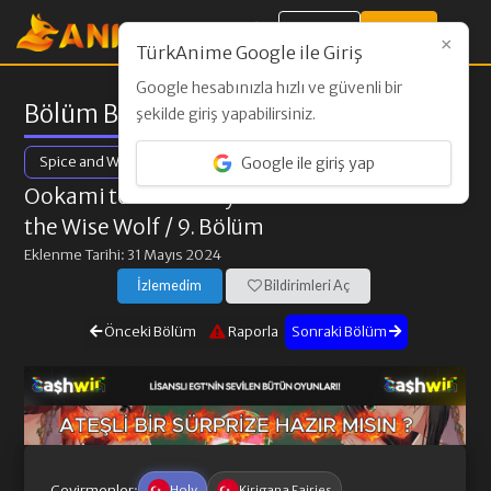
Giriş Yap
Kayıt Ol
×
TürkAnime Google ile Giriş
Google hesabınızla hızlı ve güvenli bir
Bölüm Bilgileri
şekilde giriş yapabilirsiniz.
Spice and Wolf: Merchant Meets the Wise Wolf
Google ile giriş yap
Ookami to Koushinryou: Merchant Meets
the Wise Wolf
/ 9. Bölüm
Eklenme Tarihi: 31 Mayıs 2024
İzlemedim
Bildirimleri Aç
Önceki Bölüm
Raporla
Sonraki Bölüm
Çevirmenler:
Holy
Kirigana Fairies