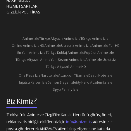
HAKKIMIZDA
HIZMET ŞARTLARI
GIZLILIK POLITIKASI
Anime İzle
Türkçe Altyazılı Anime İzle
Türkçe Anime İzle
Online Anime İzle
HD Anime İzle
Ücretsiz Anime İzle
Anime İzle Full HD
En Yeni Anime İzle
Türkçe Dublaj Anime İzle
Popüler Anime İzle
Türkçe Altyazılı Anime
Yeni Sezon Anime İzle
Anime İzle Ücretsiz
Türkçe Altyazılı Anime HD
One Piece İzle
Naruto İzle
Attack on Titan İzle
Death Note İzle
Jujutsu Kaisen İzle
Demon Slayer İzle
My Hero Academia İzle
Spy x Family İzle
Biz Kimiz?
Türkiye'nin Anime ve ÇizgiFilm Kanalı. Her türlü görüş, öneri,
reklam ve iş birliği teklifleriniz için
info@anizm.tv
adresine e-
posta göndererek ANIZM.TV ailemizin gelişmesine katkıda