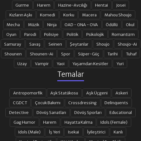
Gurme
Harem
Hazine-Avcılığı
Hentai
Josei
17. BÖLÜM
18. BÖLÜM
Kızların Aşkı
Komedi
Korku
Macera
Mahou Shoujo
Mecha
Müzik
Ninja
OAD - ONA - OVA
Ödüllü
Okul
19. BÖLÜM
20. BÖLÜM
Oyun
Parodi
Polisiye
Politik
Psikolojik
Romantizm
Samuray
Savaş
Seinen
Şeytanlar
Shoujo
Shoujo-Ai
Shounen
Shounen-Ai
Spor
Süper-Güç
Tarihi
Tuhaf
21. BÖLÜM
22. BÖLÜM
Uzay
Vampir
Yaoi
Yaşamdan Kesitler
Yuri
Temalar
23. BÖLÜM
24. BÖLÜM
Antropomorfik
Aşk Statükosu
Aşk Üçgeni
Askeri
25. BÖLÜM FINAL
CGDCT
Çocuk Bakımı
Crossdressing
Delinquents
Detective
Dövüş Sanatları
Dövüş Sporları
Educational
Gag Humor
Harem
Hayatta Kalma
Idols (Female)
Idols (Male)
İş Yeri
Isekai
İyileştirici
Kanlı