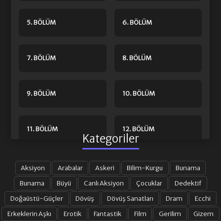
5. BÖLÜM
6. BÖLÜM
7. BÖLÜM
8. BÖLÜM
9. BÖLÜM
10. BÖLÜM
11. BÖLÜM
12. BÖLÜM
Kategoriler
13. BÖLÜM
14. BÖLÜM
Aksiyon
Arabalar
Askeri
Bilim-Kurgu
Bunama
Bunama
Büyü
Canlı Aksiyon
Çocuklar
Dedektif
Doğaüstü-Güçler
Dövüş
Dövüş Sanatları
Dram
Ecchi
15. BÖLÜM
16. BÖLÜM
Erkeklerin Aşkı
Erotik
Fantastik
Film
Gerilim
Gizem