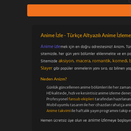
Anime İzle - Türkçe Altyazılı Anime İzleme
Anime izle
mek için en doğru adrestesiniz! Anizm, Tü
sitemizde, her gün yeni bölümler eklenmekte ve en pop
aksiyon
macera
romantik
komedi
Sitemizde
,
,
,
,
Slayer
gibi popüler animelerin yanı sıra, az bilinen yap
Neden Anizm?
Günlük güncellenen
anime bölümleri ile her zaman 
HD kalitede, hızlı ve kesintisiz
anime izle
me deney
Profesyonel
fansub ekipleri
tarafından hazırlanan 
Mobil uyumlu tasarım ile her cihazdan rahatça ani
Anime takvimi
ile haftalık yayın programını takip 
anime izle
Hemen ücretsiz üye olun ve
meye başlayı