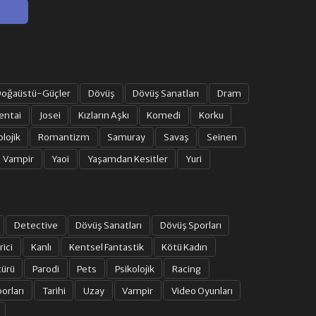
oğaüstü-Güçler
Dövüş
Dövüş Sanatları
Dram
entai
Josei
Kızların Aşkı
Komedi
Korku
olojik
Romantizm
Samuray
Savaş
Seinen
Vampir
Yaoi
Yaşamdan Kesitler
Yuri
Detective
Dövüş Sanatları
Dövüş Sporları
rici
Kanlı
Kentsel Fantastik
Kötü Kadın
türü
Parodi
Pets
Psikolojik
Racing
orları
Tarihi
Uzay
Vampir
Video Oyunları