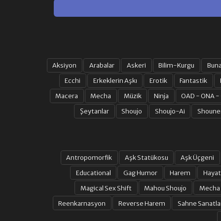
Aksiyon
Arabalar
Askeri
Bilim-Kurgu
Bun
Ecchi
Erkeklerin Aşkı
Erotik
Fantastik
Macera
Mecha
Müzik
Ninja
OAD - ONA -
Şeytanlar
Shoujo
Shoujo-Ai
Shoune
Antropomorfik
Aşk Statükosu
Aşk Üçgeni
Educational
Gag Humor
Harem
Hayat
Magical Sex Shift
Mahou Shoujo
Mecha
Reenkarnasyon
Reverse Harem
Sahne Sanatla