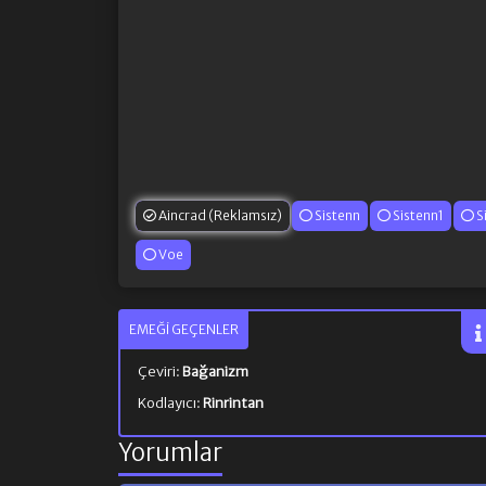
Aincrad (Reklamsız)
Sistenn
Sistenn1
S
Voe
EMEĞI GEÇENLER
Çeviri:
Bağanizm
Kodlayıcı:
Rinrintan
Yorumlar