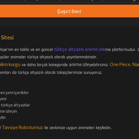
Şaşırt Beni
 Sitesi
türkçe altyazılı anime izle
rkiye'nin en köklü ve en güncel
me platformudur. 2
üler animeler türkçe altyazılı olarak yayınlanmaktadır.
bilim kurgu
anime izle
One Piece
Na
ve daha birçok kategoride
yebilirsiniz.
,
ımları da türkçe altyazılı olarak takipçilerimize sunuyoruz.
en yeni içerikler
imi
türkçe altyazılar
me izleyin
edin
Tavsiye Robotumuz
n!
ile zevkinize uygun animeleri keşfedin.