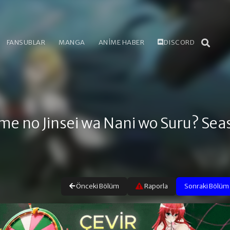
FANSUBLAR
MANGA
ANİME HABER
DISCORD
e no Jinsei wa Nani wo Suru? Sea
Önceki Bölüm
Raporla
Sonraki Bölüm