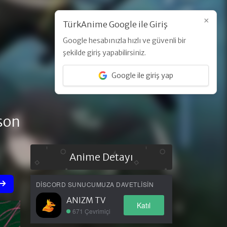
×
TürkAnime Google ile Giriş
Google hesabınızla hızlı ve güvenli bir
Üye Ol
Giriş Yap
şekilde giriş yapabilirsiniz.
Google ile giriş yap
son
Anime Detayı
DISCORD SUNUCUMUZA DAVETLISIN
ANIZM TV
Katıl
671 Çevrimiçi