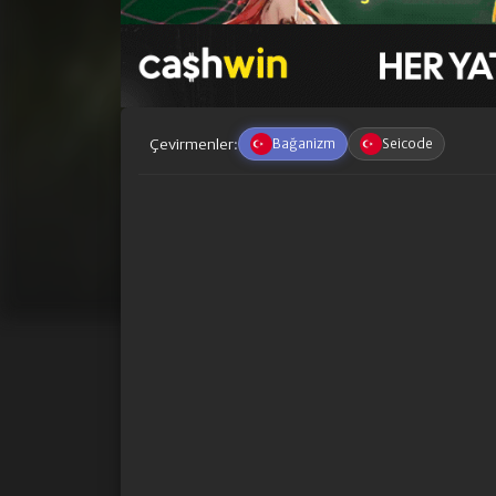
Çevirmenler:
Bağanizm
Seicode