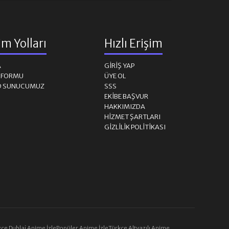
şim Yolları
Hızlı Erişim
A
GIRIŞ YAP
M FORMU
ÜYE OL
D SUNUCUMUZ
SSS
EKIBE BAŞVUR
HAKKIMIZDA
HIZMET ŞARTLARI
GIZLILIK POLITIKASI
çe Dublaj Anime İzle
Popüler Anime İzle
Türkçe Altyazılı Anime