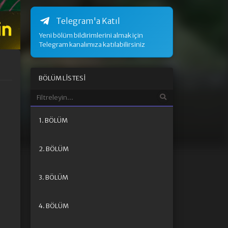
Telegram'a Katıl
Yeni bölüm bildirimlerini almak için
Telegram kanalımıza katılabilirsiniz
BÖLÜM LISTESI
1. BÖLÜM
2. BÖLÜM
3. BÖLÜM
4. BÖLÜM