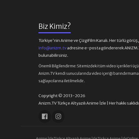
Biz Kimiz?
Türkiye'nin Anime ve ÇizgiFilm Kanalı. Her türlü görüş, ön
info@anizm.tv
adresine e-posta göndererek ANIZM.TV
bulunabilirsiniz.
Önemli Bilgilendirme:
Sitemizdeki tüm video içerikleri üç
Anizm.TV kendi sunucularında video içeriği barındırmamaktad
sağlayıcılarına iletilmelidir.
Copyright © 2013-2026
Anizm.TV Türkçe Altyazılı Anime İzle | Her hakkı saklıdı
Anime İzle
Türkçe Altyazılı Anime İzle
Türkçe Anime İzle
Online