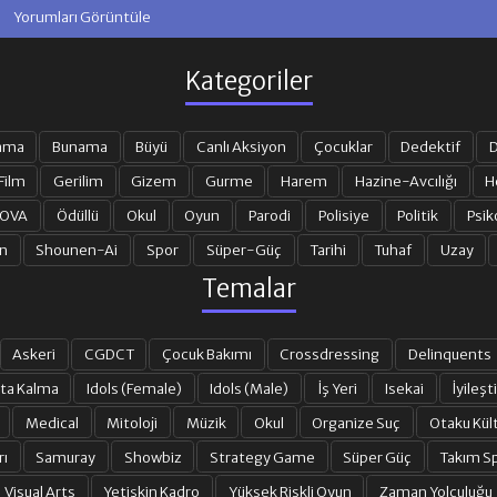
Yorumları Görüntüle
Kategoriler
ama
Bunama
Büyü
Canlı Aksiyon
Çocuklar
Dedektif
D
Film
Gerilim
Gizem
Gurme
Harem
Hazine-Avcılığı
H
 OVA
Ödüllü
Okul
Oyun
Parodi
Polisiye
Politik
Psik
n
Shounen-Ai
Spor
Süper-Güç
Tarihi
Tuhaf
Uzay
Temalar
Askeri
CGDCT
Çocuk Bakımı
Crossdressing
Delinquents
ta Kalma
Idols (Female)
Idols (Male)
İş Yeri
Isekai
İyileşti
Medical
Mitoloji
Müzik
Okul
Organize Suç
Otaku Kül
rı
Samuray
Showbiz
Strategy Game
Süper Güç
Takım Sp
Visual Arts
Yetişkin Kadro
Yüksek Riskli Oyun
Zaman Yolculuğu