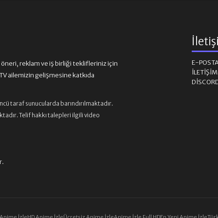
İleti
E-POST
eri, reklam ve iş birliği teklifleriniz için
İLETIŞI
 ailemizin gelişmesine katkıda
DISCOR
üncü taraf sunucularda barındırılmaktadır.
ır. Telif hakkı talepleri ilgili video
r.
 Anime İzle
HD Anime İzle
Ücretsiz Anime İzle
Anime İzle Full HD
En Yeni Anime İzle
Türk