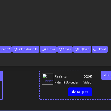
istenn2
Odnoklassniki
GDrive
Abyss
UQload
HDVid
YÜKL
Rinrintan
626K
Kıdemli Uploader
Video
Takip et