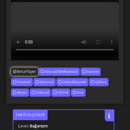
Beta Player
Aincrad (Reklamsız)
Sistenn
Sistenn1
Sistenn2
Odnoklassniki
GDrive
Abyss
UQload
HDVid
Voe
EMEĞI GEÇENLER
Çeviri:
Bağanizm