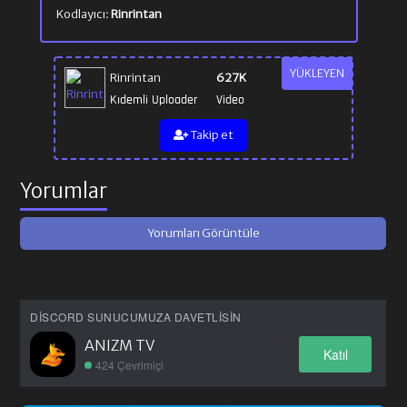
Kodlayıcı:
Rinrintan
YÜKLEYEN
Rinrintan
627K
Kıdemli Uploader
Video
Takip et
Yorumlar
Yorumları Görüntüle
DISCORD SUNUCUMUZA DAVETLISIN
ANIZM TV
Katıl
424 Çevrimiçi