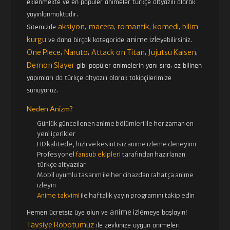
eklenmekte ve en popüler animeler türkçe altyazılı olarak
yayınlanmaktadır.
aksiyon
macera
romantik
komedi
bilim
Sitemizde
,
,
,
,
kurgu
anime izle
ve daha birçok kategoride
yebilirsiniz.
One Piece
Naruto
Attack on Titan
Jujutsu Kaisen
,
,
,
,
Demon Slayer
gibi popüler animelerin yanı sıra, az bilinen
yapımları da türkçe altyazılı olarak takipçilerimize
sunuyoruz.
Neden Anizm?
Günlük güncellenen
anime bölümleri ile her zaman en
yeni içerikler
HD kalitede, hızlı ve kesintisiz
anime izle
me deneyimi
Profesyonel
fansub ekipleri
tarafından hazırlanan
türkçe altyazılar
Mobil uyumlu tasarım ile her cihazdan rahatça anime
izleyin
Anime takvimi
ile haftalık yayın programını takip edin
anime izle
Hemen ücretsiz üye olun ve
meye başlayın!
Tavsiye Robotumuz
ile zevkinize uygun animeleri