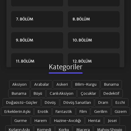
7. BÖLÜM
8. BÖLÜM
9. BÖLÜM
10. BÖLÜM
11. BÖLÜM
12. BÖLÜM
Kategoriler
13. BÖLÜM
14. BÖLÜM
Aksiyon
Arabalar
Askeri
Bilim-Kurgu
Bunama
Bunama
Büyü
Canlı Aksiyon
Çocuklar
Dedektif
Doğaüstü-Güçler
Dövüş
Dövüş Sanatları
Dram
Ecchi
15. BÖLÜM
16. BÖLÜM FINAL
Erkeklerin Aşkı
Erotik
Fantastik
Film
Gerilim
Gizem
Gurme
Harem
Hazine-Avcılığı
Hentai
Josei
Kızların Aşkı
Komedi
Korku
Macera
Mahou Shoujo