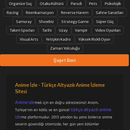
Organize Suç
Otaku Kültürü
Parodi
Pets
Psikolojik
Racing
Reenkarnasyon
Reverse Harem
Sahne Sanatları
Samuray
Showbiz
Strategy Game
Süper Güç
Takım Sporları
Tarihi
Uzay
Vampir
Video Oyunları
Visual Arts
Yetişkin Kadro
Yüksek Riskli Oyun
Zaman Yolculuğu
Şaşırt Beni
Anime İzle - Türkçe Altyazılı Anime İzleme
Sitesi
Anime izle
mek için en doğru adrestesiniz! Anizm,
türkçe altyazılı anime
Türkiye'nin en köklü ve en güncel
izle
me platformudur. 2013 yılından bu yana binlerce anime
severin güvendiği sitemizde, her gün yeni bölümler