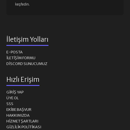
keşfedin.
İletişim Yolları
E-POSTA
İLETIŞIM FORMU
DISCORD SUNUCUMUZ
Hızlı Erişim
GIRIŞ YAP
ÜYE OL
SSS
EKIBE BAŞVUR
HAKKIMIZDA
HIZMET ŞARTLARI
GIZLILIK POLITIKASI