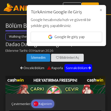
Giriş Yap
Kayıt Ol
×
TürkAnime Google ile Giriş
Google hesabınızla hızlı ve güvenli bir
Bölüm Bilgileri
şekilde giriş yapabilirsiniz.
Walking the Way All Alone
Google ile giriş yap
Dadao Duxing: Die Long Bian
/ 10. Bölüm
Eklenme Tarihi: 03 Haziran 2026
İzlemedim
Bildirimleri Aç
Önceki Bölüm
Raporla
Sonraki Bölüm
Çevirmenler:
Bağanizm