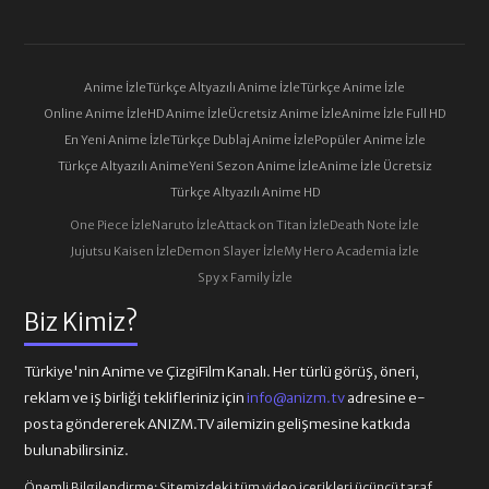
Anime İzle
Türkçe Altyazılı Anime İzle
Türkçe Anime İzle
Online Anime İzle
HD Anime İzle
Ücretsiz Anime İzle
Anime İzle Full HD
En Yeni Anime İzle
Türkçe Dublaj Anime İzle
Popüler Anime İzle
Türkçe Altyazılı Anime
Yeni Sezon Anime İzle
Anime İzle Ücretsiz
Türkçe Altyazılı Anime HD
One Piece İzle
Naruto İzle
Attack on Titan İzle
Death Note İzle
Jujutsu Kaisen İzle
Demon Slayer İzle
My Hero Academia İzle
Spy x Family İzle
Biz Kimiz?
Türkiye'nin Anime ve ÇizgiFilm Kanalı. Her türlü görüş, öneri,
reklam ve iş birliği teklifleriniz için
info@anizm.tv
adresine e-
posta göndererek ANIZM.TV ailemizin gelişmesine katkıda
bulunabilirsiniz.
Önemli Bilgilendirme:
Sitemizdeki tüm video içerikleri üçüncü taraf