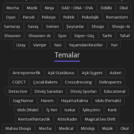
Mecha
Müzik
Ninja
OAD - ONA - OVA
Ödüllü
Okul
Oyun
Parodi
Polisiye
Politik
Psikolojik
Romantizm
Samuray
Savaş
Seinen
Şeytanlar
Shoujo
Shoujo-Ai
Shounen
Shounen-Ai
Spor
Süper-Güç
Tarihi
Tuhaf
Uzay
Vampir
Yaoi
Yaşamdan Kesitler
Yuri
Temalar
Antropomorfik
Aşk Statükosu
Aşk Üçgeni
Askeri
CGDCT
Çocuk Bakımı
Crossdressing
Delinquents
Detective
Dövüş Sanatları
Dövüş Sporları
Educational
Gag Humor
Harem
Hayatta Kalma
Idols (Female)
Idols (Male)
İş Yeri
Isekai
İyileştirici
Kanlı
Kentsel Fantastik
Kötü Kadın
Magical Sex Shift
Mahou Shoujo
Mecha
Medical
Mitoloji
Müzik
Okul