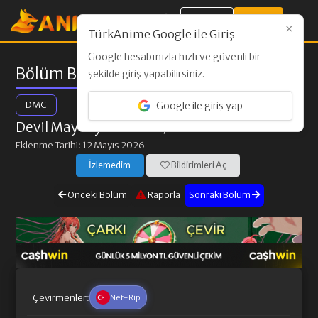
Giriş Yap
Kayıt Ol
×
TürkAnime Google ile Giriş
Google hesabınızla hızlı ve güvenli bir
Bölüm Bilgileri
şekilde giriş yapabilirsiniz.
DMC
Google ile giriş yap
Devil May Cry Season 2
/ 4. Bölüm
Eklenme Tarihi: 12 Mayıs 2026
İzlemedim
Bildirimleri Aç
Önceki Bölüm
Raporla
Sonraki Bölüm
Çevirmenler:
Net-Rip