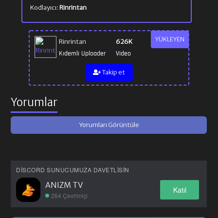
Kodlayıcı:
Rinrintan
YÜKLEYEN
Rinrintan
626K
Kıdemli Uploader
Video
Takip et
Yorumlar
Yorumları Görüntüle
DISCORD SUNUCUMUZA DAVETLISIN
ANIZM TV
Katıl
264 Çevrimiçi