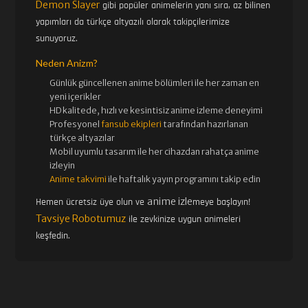
Demon Slayer
gibi popüler animelerin yanı sıra, az bilinen
yapımları da türkçe altyazılı olarak takipçilerimize
sunuyoruz.
Neden Anizm?
Günlük güncellenen
anime bölümleri ile her zaman en
yeni içerikler
HD kalitede, hızlı ve kesintisiz
anime izle
me deneyimi
Profesyonel
fansub ekipleri
tarafından hazırlanan
türkçe altyazılar
Mobil uyumlu tasarım ile her cihazdan rahatça anime
izleyin
Anime takvimi
ile haftalık yayın programını takip edin
anime izle
Hemen ücretsiz üye olun ve
meye başlayın!
Tavsiye Robotumuz
ile zevkinize uygun animeleri
keşfedin.