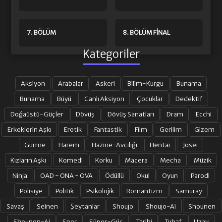
7. BÖLÜM
8. BÖLÜM FINAL
Kategoriler
Aksiyon
Arabalar
Askeri
Bilim-Kurgu
Bunama
Bunama
Büyü
Canlı Aksiyon
Çocuklar
Dedektif
Doğaüstü-Güçler
Dövüş
Dövüş Sanatları
Dram
Ecchi
Erkeklerin Aşkı
Erotik
Fantastik
Film
Gerilim
Gizem
Gurme
Harem
Hazine-Avcılığı
Hentai
Josei
Kızların Aşkı
Komedi
Korku
Macera
Mecha
Müzik
Ninja
OAD - ONA - OVA
Ödüllü
Okul
Oyun
Parodi
Polisiye
Politik
Psikolojik
Romantizm
Samuray
Savaş
Seinen
Şeytanlar
Shoujo
Shoujo-Ai
Shounen
Shounen-Ai
Spor
Süper-Güç
Tarihi
Tuhaf
Uzay