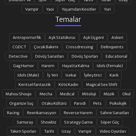
Vampir
Yaoi
Yaşamdan Kesitler
Yuri
Temalar
Antropomorfik
Aşk Statükosu
Aşk Üçgeni
Askeri
CGDCT
Çocuk Bakımı
Crossdressing
Delinquents
Detective
Dövüş Sanatları
Dövüş Sporları
Educational
Gag Humor
Harem
Hayatta Kalma
Idols (Female)
Idols (Male)
İş Yeri
Isekai
İyileştirici
Kanlı
Kentsel Fantastik
Kötü Kadın
Magical Sex Shift
Mahou Shoujo
Mecha
Medical
Mitoloji
Müzik
Okul
Organize Suç
Otaku Kültürü
Parodi
Pets
Psikolojik
Racing
Reenkarnasyon
Reverse Harem
Sahne Sanatları
Samuray
Showbiz
Strategy Game
Süper Güç
Takım Sporları
Tarihi
Uzay
Vampir
Video Oyunları