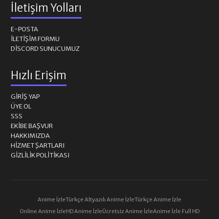
İletişim Yolları
E-POSTA
İLETIŞIM FORMU
DISCORD SUNUCUMUZ
Hızlı Erişim
GIRIŞ YAP
ÜYE OL
SSS
EKIBE BAŞVUR
HAKKIMIZDA
HIZMET ŞARTLARI
GIZLILIK POLITIKASI
Anime İzle
Türkçe Altyazılı Anime İzle
Türkçe Anime İzle
Online Anime İzle
HD Anime İzle
Ücretsiz Anime İzle
Anime İzle Full HD