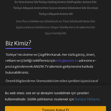
En Yeni Anime İzle
Türkçe Dublaj Anime İzle
Popüler Anime İzle
Türkçe Altyazılı Anime
Yeni Sezon Anime İzle
Anime İzle Ücretsiz
Türkçe Altyazılı Anime HD
One Piece İzle
Naruto İzle
Attack on Titan İzle
Death Note İzle
Jujutsu Kaisen İzle
Demon Slayer İzle
My Hero Academia İzle
Spy x Family İzle
Biz Kimiz?
Türkiye'nin Anime ve ÇizgiFilm Kanalı. Her türlü görüş, öneri,
reklam ve iş birliği teklifleriniz için
info@anizm.tv
adresine e-
posta göndererek ANIZM.TV ailemizin gelişmesine katkıda
bulunabilirsiniz.
Önemli Bilgilendirme:
Sitemizdeki tüm video içerikleri üçüncü taraf
sunucularda barındırılmaktadır. Anizm.TV kendi sunucularında video
içeriği barındırmamaktadır. Telif hakkı talepleri ilgili video
Bu web sitesi, size en iyi deneyimi sunabilmek için çerezleri
sağlayıcılarına iletilmelidir.
buraya tıklayın
kullanmaktadır. Gizlilik politikamızı incelemek için
.
Tümünü Kabul Et
Copyright © 2013-2026