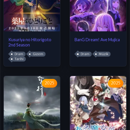
Kusuriya no Hitorigoto
BanG Dream! Ave Mujica
2nd Season
Dram
Gizem
Dram
Müzik
Tarihi
2025
2025