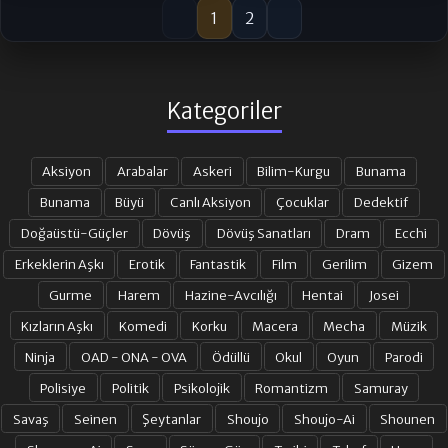
1
2
Kategoriler
Aksiyon
Arabalar
Askeri
Bilim-Kurgu
Bunama
Bunama
Büyü
Canlı Aksiyon
Çocuklar
Dedektif
Doğaüstü-Güçler
Dövüş
Dövüş Sanatları
Dram
Ecchi
Erkeklerin Aşkı
Erotik
Fantastik
Film
Gerilim
Gizem
Gurme
Harem
Hazine-Avcılığı
Hentai
Josei
Kızların Aşkı
Komedi
Korku
Macera
Mecha
Müzik
Ninja
OAD - ONA - OVA
Ödüllü
Okul
Oyun
Parodi
Polisiye
Politik
Psikolojik
Romantizm
Samuray
Savaş
Seinen
Şeytanlar
Shoujo
Shoujo-Ai
Shounen