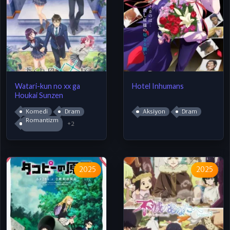
Watari-kun no xx ga
Hotel Inhumans
Houkai Sunzen
Komedi
Dram
Aksiyon
Dram
Romantizm
+2
2025
2025