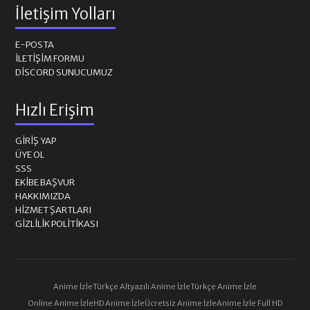
İletişim Yolları
E-POSTA
İLETIŞIM FORMU
DISCORD SUNUCUMUZ
Hızlı Erişim
GIRIŞ YAP
ÜYE OL
SSS
EKIBE BAŞVUR
HAKKIMIZDA
HIZMET ŞARTLARI
GIZLILIK POLITIKASI
Anime İzle
Türkçe Altyazılı Anime İzle
Türkçe Anime İzle
Online Anime İzle
HD Anime İzle
Ücretsiz Anime İzle
Anime İzle Full HD