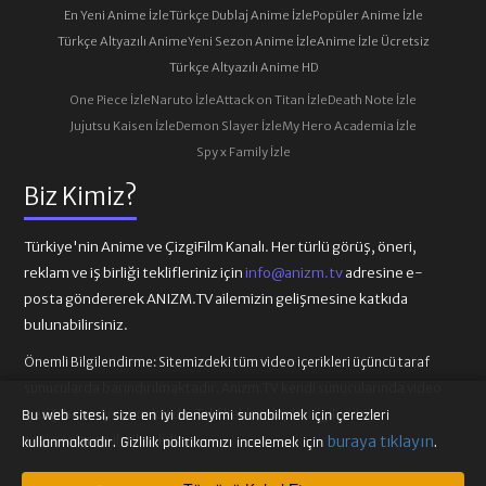
En Yeni Anime İzle
Türkçe Dublaj Anime İzle
Popüler Anime İzle
Türkçe Altyazılı Anime
Yeni Sezon Anime İzle
Anime İzle Ücretsiz
Türkçe Altyazılı Anime HD
One Piece İzle
Naruto İzle
Attack on Titan İzle
Death Note İzle
Jujutsu Kaisen İzle
Demon Slayer İzle
My Hero Academia İzle
Spy x Family İzle
Biz Kimiz?
Türkiye'nin Anime ve ÇizgiFilm Kanalı. Her türlü görüş, öneri,
reklam ve iş birliği teklifleriniz için
info@anizm.tv
adresine e-
posta göndererek ANIZM.TV ailemizin gelişmesine katkıda
bulunabilirsiniz.
Önemli Bilgilendirme:
Sitemizdeki tüm video içerikleri üçüncü taraf
sunucularda barındırılmaktadır. Anizm.TV kendi sunucularında video
içeriği barındırmamaktadır. Telif hakkı talepleri ilgili video
Bu web sitesi, size en iyi deneyimi sunabilmek için çerezleri
sağlayıcılarına iletilmelidir.
buraya tıklayın
kullanmaktadır. Gizlilik politikamızı incelemek için
.