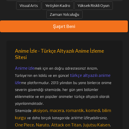
Visual Arts
Yetişkin Kadro
Yüksek Riskli Oyun
Zaman Yolculuğu
Şaşırt Beni
Anime İzle - Türkçe Altyazılı Anime İzleme
Sitesi
Anime izle
mek için en doğru adrestesiniz! Anizm,
türkçe altyazılı anime
Türkiye'nin en köklü ve en güncel
izle
me platformudur. 2013 yılından bu yana binlerce anime
severin güvendiği sitemizde, her gün yeni bölümler
eklenmekte ve en popüler animeler türkçe altyazılı olarak
yayınlanmaktadır.
aksiyon
macera
romantik
komedi
bilim
Sitemizde
,
,
,
,
kurgu
anime izle
ve daha birçok kategoride
yebilirsiniz.
One Piece
Naruto
Attack on Titan
Jujutsu Kaisen
,
,
,
,