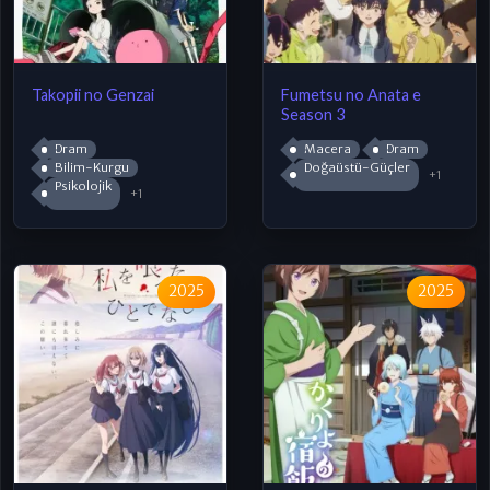
Takopii no Genzai
Fumetsu no Anata e
Season 3
Dram
Macera
Dram
Bilim-Kurgu
Doğaüstü-Güçler
+1
Psikolojik
+1
2025
2025