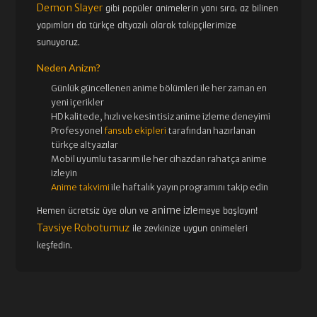
Demon Slayer
gibi popüler animelerin yanı sıra, az bilinen
yapımları da türkçe altyazılı olarak takipçilerimize
sunuyoruz.
Neden Anizm?
Günlük güncellenen
anime bölümleri ile her zaman en
yeni içerikler
HD kalitede, hızlı ve kesintisiz
anime izle
me deneyimi
Profesyonel
fansub ekipleri
tarafından hazırlanan
türkçe altyazılar
Mobil uyumlu tasarım ile her cihazdan rahatça anime
izleyin
Anime takvimi
ile haftalık yayın programını takip edin
anime izle
Hemen ücretsiz üye olun ve
meye başlayın!
Tavsiye Robotumuz
ile zevkinize uygun animeleri
keşfedin.