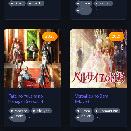
Dram
Tarihi
Dram
Seinen
Spor
+1
2025
2025
Tate no Yuusha no
Versailles no Bara
Nariagari Season 4
(Movie)
Macera
Aksiyon
Dram
Romantizm
Dram
Askeri
+1
+2