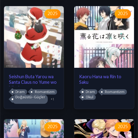
2025
2025
Seishun Buta Yarou wa
Kaoru Hana wa Rin to
Santa Claus no Yume wo
Saku
Minai
Dram
Romantizm
Dram
Romantizm
Doğaüstü-Güçler
Okul
+1
2025
2025