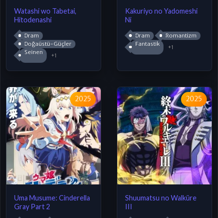
Watashi wo Tabetai,
Kakuriyo no Yadomeshi
Hitodenashi
Ni
Dram
Dram
Romantizm
Doğaüstü-Güçler
Fantastik
+1
Seinen
+1
2025
2025
Uma Musume: Cinderella
Shuumatsu no Walküre
Gray Part 2
III