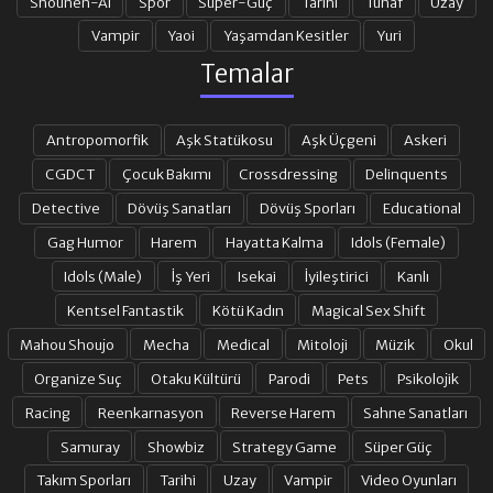
Shounen-Ai
Spor
Süper-Güç
Tarihi
Tuhaf
Uzay
Vampir
Yaoi
Yaşamdan Kesitler
Yuri
Temalar
Antropomorfik
Aşk Statükosu
Aşk Üçgeni
Askeri
CGDCT
Çocuk Bakımı
Crossdressing
Delinquents
Detective
Dövüş Sanatları
Dövüş Sporları
Educational
Gag Humor
Harem
Hayatta Kalma
Idols (Female)
Idols (Male)
İş Yeri
Isekai
İyileştirici
Kanlı
Kentsel Fantastik
Kötü Kadın
Magical Sex Shift
Mahou Shoujo
Mecha
Medical
Mitoloji
Müzik
Okul
Organize Suç
Otaku Kültürü
Parodi
Pets
Psikolojik
Racing
Reenkarnasyon
Reverse Harem
Sahne Sanatları
Samuray
Showbiz
Strategy Game
Süper Güç
Takım Sporları
Tarihi
Uzay
Vampir
Video Oyunları