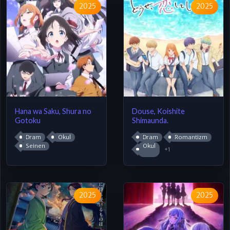
2025
2025
Hana wa Saku, Shura no
Douse, Koishite
Gotoku
Shimaunda.
Dram
Okul
Dram
Romantizm
Seinen
Okul
+1
2025
2025