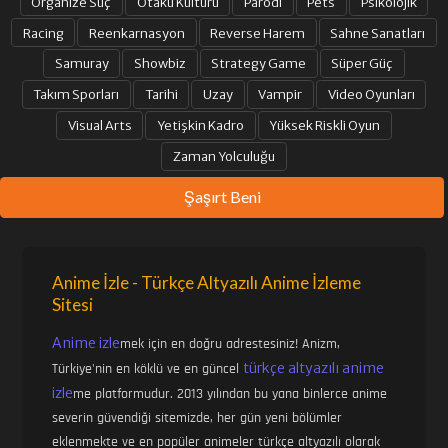
Organize Suç
Otaku Kültürü
Parodi
Pets
Psikolojik
Racing
Reenkarnasyon
Reverse Harem
Sahne Sanatları
Samuray
Showbiz
Strategy Game
Süper Güç
Takım Sporları
Tarihi
Uzay
Vampir
Video Oyunları
Visual Arts
Yetişkin Kadro
Yüksek Riskli Oyun
Zaman Yolculuğu
Şaşırt Beni
Anime İzle - Türkçe Altyazılı Anime İzleme
Sitesi
Anime izle
mek için en doğru adrestesiniz! Anizm,
türkçe altyazılı anime
Türkiye'nin en köklü ve en güncel
izle
me platformudur. 2013 yılından bu yana binlerce anime
severin güvendiği sitemizde, her gün yeni bölümler
eklenmekte ve en popüler animeler türkçe altyazılı olarak