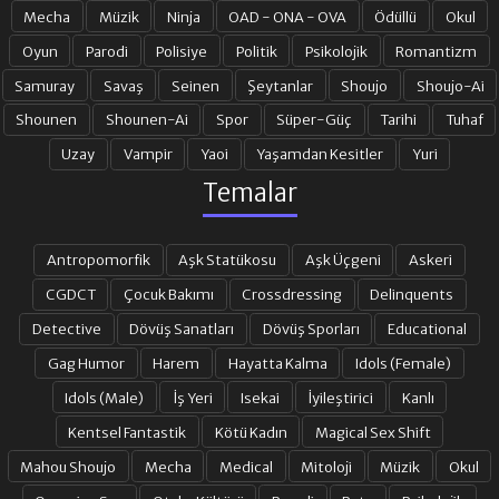
Mecha
Müzik
Ninja
OAD - ONA - OVA
Ödüllü
Okul
Oyun
Parodi
Polisiye
Politik
Psikolojik
Romantizm
Samuray
Savaş
Seinen
Şeytanlar
Shoujo
Shoujo-Ai
Shounen
Shounen-Ai
Spor
Süper-Güç
Tarihi
Tuhaf
Uzay
Vampir
Yaoi
Yaşamdan Kesitler
Yuri
Temalar
Antropomorfik
Aşk Statükosu
Aşk Üçgeni
Askeri
CGDCT
Çocuk Bakımı
Crossdressing
Delinquents
Detective
Dövüş Sanatları
Dövüş Sporları
Educational
Gag Humor
Harem
Hayatta Kalma
Idols (Female)
Idols (Male)
İş Yeri
Isekai
İyileştirici
Kanlı
Kentsel Fantastik
Kötü Kadın
Magical Sex Shift
Mahou Shoujo
Mecha
Medical
Mitoloji
Müzik
Okul