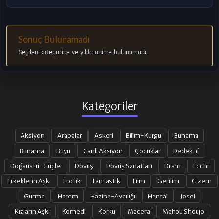
Sonuç Bulunamadı
Seçilen kategoride ve yılda anime bulunamadı.
Kategoriler
Aksiyon
Arabalar
Askeri
Bilim-Kurgu
Bunama
Bunama
Büyü
Canlı Aksiyon
Çocuklar
Dedektif
Doğaüstü-Güçler
Dövüş
Dövüş Sanatları
Dram
Ecchi
Erkeklerin Aşkı
Erotik
Fantastik
Film
Gerilim
Gizem
Gurme
Harem
Hazine-Avcılığı
Hentai
Josei
Kızların Aşkı
Komedi
Korku
Macera
Mahou Shoujo