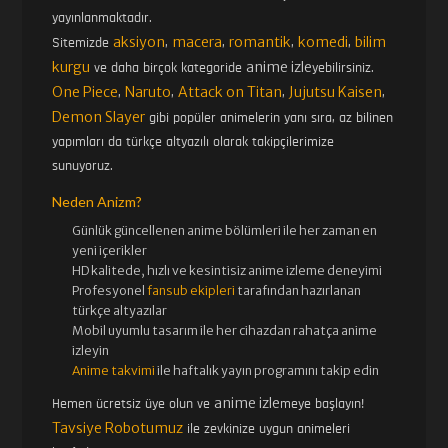
yayınlanmaktadır.
aksiyon
macera
romantik
komedi
bilim
Sitemizde
,
,
,
,
kurgu
anime izle
ve daha birçok kategoride
yebilirsiniz.
One Piece
Naruto
Attack on Titan
Jujutsu Kaisen
,
,
,
,
Demon Slayer
gibi popüler animelerin yanı sıra, az bilinen
yapımları da türkçe altyazılı olarak takipçilerimize
sunuyoruz.
Neden Anizm?
Günlük güncellenen
anime bölümleri ile her zaman en
yeni içerikler
HD kalitede, hızlı ve kesintisiz
anime izle
me deneyimi
Profesyonel
fansub ekipleri
tarafından hazırlanan
türkçe altyazılar
Mobil uyumlu tasarım ile her cihazdan rahatça anime
izleyin
Anime takvimi
ile haftalık yayın programını takip edin
anime izle
Hemen ücretsiz üye olun ve
meye başlayın!
Tavsiye Robotumuz
ile zevkinize uygun animeleri