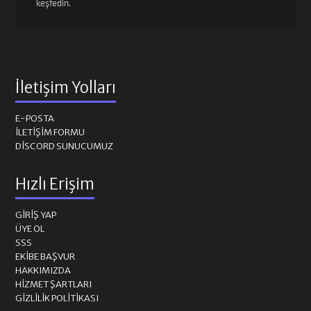
keşfedin.
İletişim Yolları
E-POSTA
İLETIŞIM FORMU
DISCORD SUNUCUMUZ
Hızlı Erişim
GIRIŞ YAP
ÜYE OL
SSS
EKIBE BAŞVUR
HAKKIMIZDA
HIZMET ŞARTLARI
GIZLILIK POLITIKASI