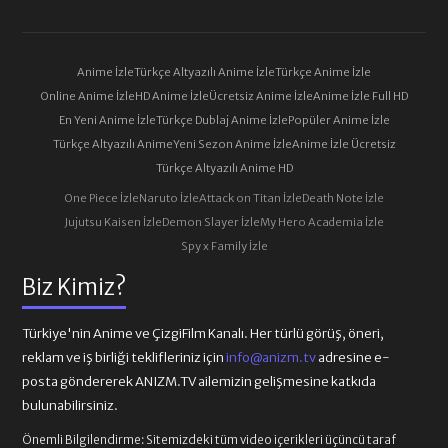
Anime İzle
Türkçe Altyazılı Anime İzle
Türkçe Anime İzle
Online Anime İzle
HD Anime İzle
Ücretsiz Anime İzle
Anime İzle Full HD
En Yeni Anime İzle
Türkçe Dublaj Anime İzle
Popüler Anime İzle
Türkçe Altyazılı Anime
Yeni Sezon Anime İzle
Anime İzle Ücretsiz
Türkçe Altyazılı Anime HD
One Piece İzle
Naruto İzle
Attack on Titan İzle
Death Note İzle
Jujutsu Kaisen İzle
Demon Slayer İzle
My Hero Academia İzle
Spy x Family İzle
Biz Kimiz?
Türkiye'nin Anime ve ÇizgiFilm Kanalı. Her türlü görüş, öneri,
reklam ve iş birliği teklifleriniz için
info@anizm.tv
adresine e-
posta göndererek ANIZM.TV ailemizin gelişmesine katkıda
bulunabilirsiniz.
Önemli Bilgilendirme:
Sitemizdeki tüm video içerikleri üçüncü taraf