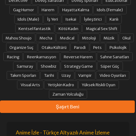
Detective
Dövüş Sanatları
Dövüş Sporları
Educational
Gag Humor
Harem
Hayatta Kalma
Idols (Female)
Idols (Male)
İş Yeri
Isekai
İyileştirici
Kanlı
Kentsel Fantastik
Kötü Kadın
Magical Sex Shift
Mahou Shoujo
Mecha
Medical
Mitoloji
Müzik
Okul
Organize Suç
Otaku Kültürü
Parodi
Pets
Psikolojik
Racing
Reenkarnasyon
Reverse Harem
Sahne Sanatları
Samuray
Showbiz
Strategy Game
Süper Güç
Takım Sporları
Tarihi
Uzay
Vampir
Video Oyunları
Visual Arts
Yetişkin Kadro
Yüksek Riskli Oyun
Zaman Yolculuğu
Şaşırt Beni
Anime İzle - Türkçe Altyazılı Anime İzleme