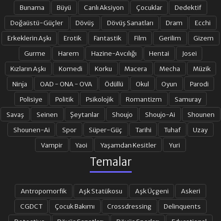
Bunama
Büyü
Canlı Aksiyon
Çocuklar
Dedektif
Doğaüstü-Güçler
Dövüş
Dövüş Sanatları
Dram
Ecchi
Erkeklerin Aşkı
Erotik
Fantastik
Film
Gerilim
Gizem
Gurme
Harem
Hazine-Avcılığı
Hentai
Josei
Kızların Aşkı
Komedi
Korku
Macera
Mecha
Müzik
Ninja
OAD - ONA - OVA
Ödüllü
Okul
Oyun
Parodi
Polisiye
Politik
Psikolojik
Romantizm
Samuray
Savaş
Seinen
Şeytanlar
Shoujo
Shoujo-Ai
Shounen
Shounen-Ai
Spor
Süper-Güç
Tarihi
Tuhaf
Uzay
Vampir
Yaoi
Yaşamdan Kesitler
Yuri
Temalar
Antropomorfik
Aşk Statükosu
Aşk Üçgeni
Askeri
CGDCT
Çocuk Bakımı
Crossdressing
Delinquents