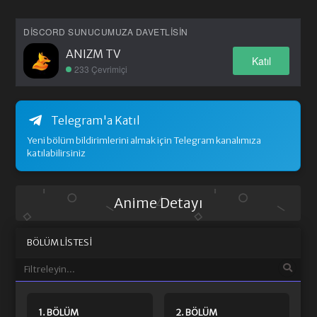
DISCORD SUNUCUMUZA DAVETLISIN
ANIZM TV
Katıl
233 Çevrimiçi
Telegram'a Katıl
Yeni bölüm bildirimlerini almak için Telegram kanalımıza
katılabilirsiniz
Anime Detayı
BÖLÜM LISTESI
1. BÖLÜM
2. BÖLÜM