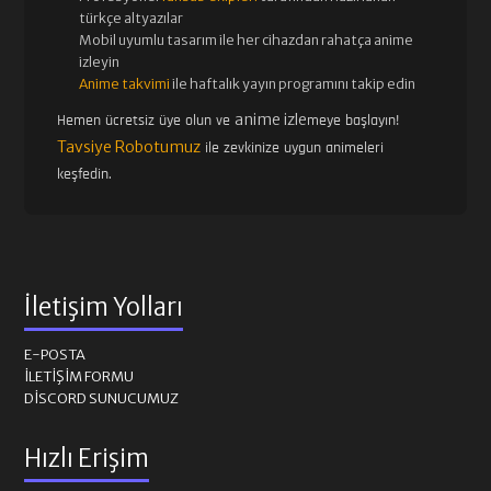
türkçe altyazılar
Mobil uyumlu tasarım ile her cihazdan rahatça anime
izleyin
Anime takvimi
ile haftalık yayın programını takip edin
anime izle
Hemen ücretsiz üye olun ve
meye başlayın!
Tavsiye Robotumuz
ile zevkinize uygun animeleri
keşfedin.
İletişim Yolları
E-POSTA
İLETIŞIM FORMU
DISCORD SUNUCUMUZ
Hızlı Erişim