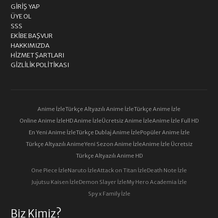
GIRIŞ YAP
ÜYE OL
SSS
EKIBE BAŞVUR
HAKKIMIZDA
HIZMET ŞARTLARI
GIZLILIK POLITIKASI
Anime İzle
Türkçe Altyazılı Anime İzle
Türkçe Anime İzle
Online Anime İzle
HD Anime İzle
Ücretsiz Anime İzle
Anime İzle Full HD
En Yeni Anime İzle
Türkçe Dublaj Anime İzle
Popüler Anime İzle
Türkçe Altyazılı Anime
Yeni Sezon Anime İzle
Anime İzle Ücretsiz
Türkçe Altyazılı Anime HD
One Piece İzle
Naruto İzle
Attack on Titan İzle
Death Note İzle
Jujutsu Kaisen İzle
Demon Slayer İzle
My Hero Academia İzle
Spy x Family İzle
Biz Kimiz?