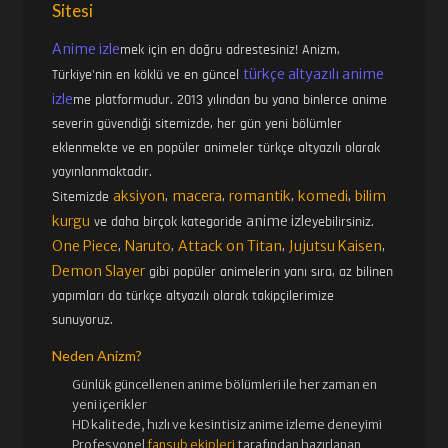
Sitesi
Anime izle
mek için en doğru adrestesiniz! Anizm,
türkçe altyazılı anime
Türkiye'nin en köklü ve en güncel
izle
me platformudur. 2013 yılından bu yana binlerce anime
severin güvendiği sitemizde, her gün yeni bölümler
eklenmekte ve en popüler animeler türkçe altyazılı olarak
yayınlanmaktadır.
aksiyon
macera
romantik
komedi
bilim
Sitemizde
,
,
,
,
kurgu
anime izle
ve daha birçok kategoride
yebilirsiniz.
One Piece
Naruto
Attack on Titan
Jujutsu Kaisen
,
,
,
,
Demon Slayer
gibi popüler animelerin yanı sıra, az bilinen
yapımları da türkçe altyazılı olarak takipçilerimize
sunuyoruz.
Neden Anizm?
Günlük güncellenen
anime bölümleri ile her zaman en
yeni içerikler
HD kalitede, hızlı ve kesintisiz
anime izle
me deneyimi
Profesyonel
fansub ekipleri
tarafından hazırlanan