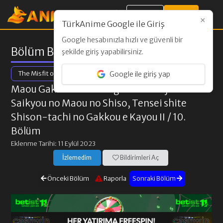
Giriş Yap
Kayıt Ol
×
TürkAnime Google ile Giriş
Google hesabınızla hızlı ve güvenli bir
Bölüm Bilgileri
şekilde giriş yapabilirsiniz.
The Misfit of Demon King Academy Ⅱ
Google ile giriş yap
Maou Gakuin no Futekigousha: Shijou
Saikyou no Maou no Shiso, Tensei shite
Shison-tachi no Gakkou e Kayou II
/ 10.
Bölüm
Eklenme Tarihi: 11 Eylül 2023
İzlemedim
Bildirimleri Aç
Önceki Bölüm
Raporla
Sonraki Bölüm