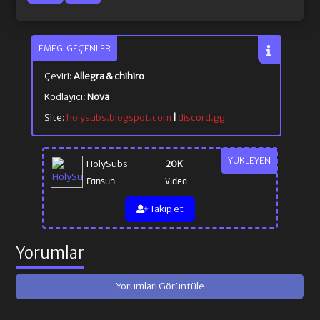
EMEĞI GEÇENLER
Çeviri:
Allegra & chihiro
Kodlayıcı:
Nova
Site:
holysubs.blogspot.com
|
discord.gg
YÜKLEYEN
HolySubs
20K
Fansub
Video
Takip et
Yorumlar
Yorumları Görüntüle