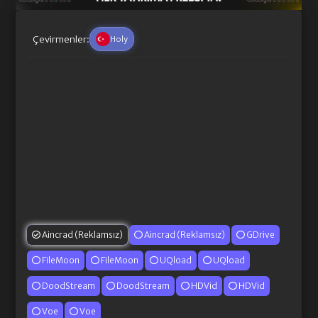
Çevirmenler:
Holy
Aincrad (Reklamsız)
Aincrad (Reklamsız)
GDrive
FileMoon
FileMoon
UQload
UQload
DoodStream
DoodStream
HDVid
HDVid
Voe
Voe