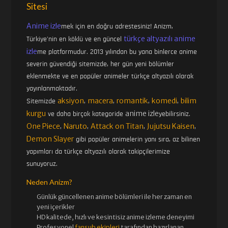
Sitesi
Anime izle
mek için en doğru adrestesiniz! Anizm,
türkçe altyazılı anime
Türkiye'nin en köklü ve en güncel
izle
me platformudur. 2013 yılından bu yana binlerce anime
severin güvendiği sitemizde, her gün yeni bölümler
eklenmekte ve en popüler animeler türkçe altyazılı olarak
yayınlanmaktadır.
aksiyon
macera
romantik
komedi
bilim
Sitemizde
,
,
,
,
kurgu
anime izle
ve daha birçok kategoride
yebilirsiniz.
One Piece
Naruto
Attack on Titan
Jujutsu Kaisen
,
,
,
,
Demon Slayer
gibi popüler animelerin yanı sıra, az bilinen
yapımları da türkçe altyazılı olarak takipçilerimize
sunuyoruz.
Neden Anizm?
Günlük güncellenen
anime bölümleri ile her zaman en
yeni içerikler
HD kalitede, hızlı ve kesintisiz
anime izle
me deneyimi
Profesyonel
fansub ekipleri
tarafından hazırlanan