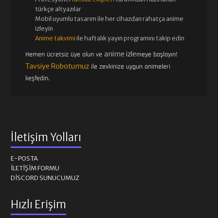
türkçe altyazılar
Mobil uyumlu tasarım ile her cihazdan rahatça anime
izleyin
Anime takvimi
ile haftalık yayın programını takip edin
anime izle
Hemen ücretsiz üye olun ve
meye başlayın!
Tavsiye Robotumuz
ile zevkinize uygun animeleri
keşfedin.
İletişim Yolları
E-POSTA
İLETIŞIM FORMU
DISCORD SUNUCUMUZ
Hızlı Erişim