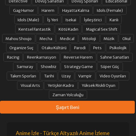
Detective
Dövüş Sanatları
Dövüş Sporları
Educational
Gag Humor
Harem
Hayatta Kalma
Idols (Female)
Idols (Male)
İş Yeri
Isekai
İyileştirici
Kanlı
Kentsel Fantastik
Kötü Kadın
Magical Sex Shift
Mahou Shoujo
Mecha
Medical
Mitoloji
Müzik
Okul
Organize Suç
Otaku Kültürü
Parodi
Pets
Psikolojik
Racing
Reenkarnasyon
Reverse Harem
Sahne Sanatları
Samuray
Showbiz
Strategy Game
Süper Güç
Takım Sporları
Tarihi
Uzay
Vampir
Video Oyunları
Visual Arts
Yetişkin Kadro
Yüksek Riskli Oyun
Zaman Yolculuğu
Şaşırt Beni
Anime İzle - Türkçe Altyazılı Anime İzleme