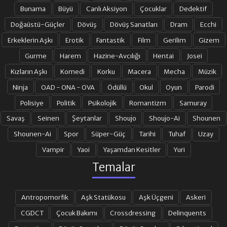
19. BÖLÜM
20. BÖLÜM
Bunama
Büyü
Canlı Aksiyon
Çocuklar
Dedektif
Doğaüstü-Güçler
Dövüş
Dövüş Sanatları
Dram
Ecchi
Erkeklerin Aşkı
Erotik
Fantastik
Film
Gerilim
Gizem
21. BÖLÜM
Gurme
Harem
Hazine-Avcılığı
Hentai
Josei
Kızların Aşkı
Komedi
Korku
Macera
Mecha
Müzik
Ninja
OAD - ONA - OVA
Ödüllü
Okul
Oyun
Parodi
Polisiye
Politik
Psikolojik
Romantizm
Samuray
Savaş
Seinen
Şeytanlar
Shoujo
Shoujo-Ai
Shounen
Shounen-Ai
Spor
Süper-Güç
Tarihi
Tuhaf
Uzay
Vampir
Yaoi
Yaşamdan Kesitler
Yuri
Temalar
Antropomorfik
Aşk Statükosu
Aşk Üçgeni
Askeri
CGDCT
Çocuk Bakımı
Crossdressing
Delinquents