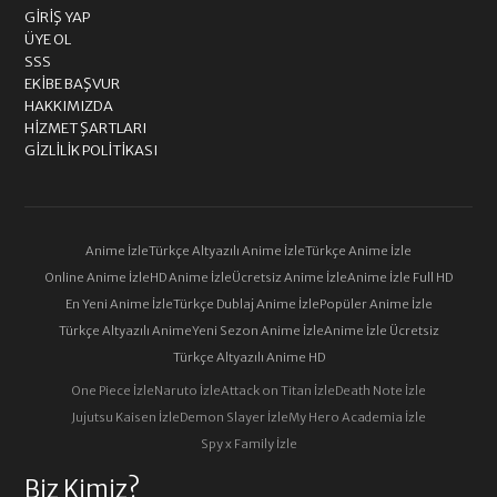
GIRIŞ YAP
ÜYE OL
SSS
EKIBE BAŞVUR
HAKKIMIZDA
HIZMET ŞARTLARI
GIZLILIK POLITIKASI
Anime İzle
Türkçe Altyazılı Anime İzle
Türkçe Anime İzle
Online Anime İzle
HD Anime İzle
Ücretsiz Anime İzle
Anime İzle Full HD
En Yeni Anime İzle
Türkçe Dublaj Anime İzle
Popüler Anime İzle
Türkçe Altyazılı Anime
Yeni Sezon Anime İzle
Anime İzle Ücretsiz
Türkçe Altyazılı Anime HD
One Piece İzle
Naruto İzle
Attack on Titan İzle
Death Note İzle
Jujutsu Kaisen İzle
Demon Slayer İzle
My Hero Academia İzle
Spy x Family İzle
Biz Kimiz?