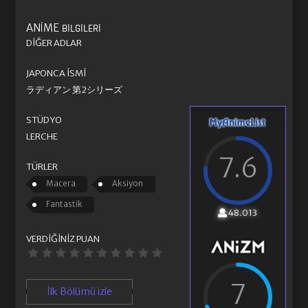
ANIME
BILGILERI
DIĞER ADLAR
JAPONCA İSMI
ラディアン 第2シリーズ
STÜDYO
LERCHE
7.6
TÜRLER
Macera
Aksiyon
Fantastik
48.013
VERDIĞINIZ PUAN
7
İlk Bölümü izle