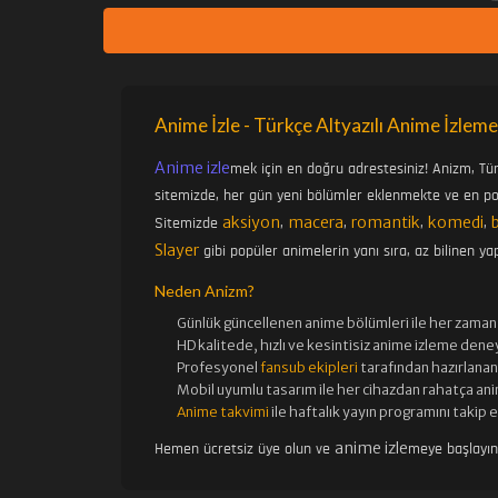
Anime İzle - Türkçe Altyazılı Anime İzleme
Anime izle
mek için en doğru adrestesiniz! Anizm, Tü
sitemizde, her gün yeni bölümler eklenmekte ve en pop
aksiyon
macera
romantik
komedi
Sitemizde
,
,
,
,
Slayer
gibi popüler animelerin yanı sıra, az bilinen yap
Neden Anizm?
Günlük güncellenen
anime bölümleri ile her zaman 
HD kalitede, hızlı ve kesintisiz
anime izle
me deney
Profesyonel
fansub ekipleri
tarafından hazırlanan 
Mobil uyumlu tasarım ile her cihazdan rahatça ani
Anime takvimi
ile haftalık yayın programını takip 
anime izle
Hemen ücretsiz üye olun ve
meye başlayı