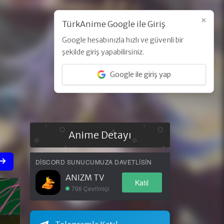
×
TürkAnime Google ile Giriş
Google hesabınızla hızlı ve güvenli bir
Üye Ol
Giriş Yap
şekilde giriş yapabilirsiniz.
Google ile giriş yap
Anime Detayı
DISCORD SUNUCUMUZA DAVETLISIN
ANIZM TV
Katıl
766 Çevrimiçi