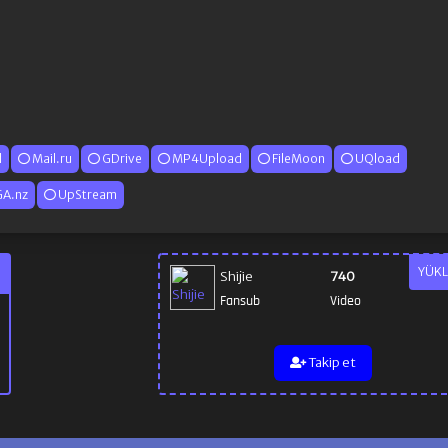
d
Mail.ru
GDrive
MP4Upload
FileMoon
UQload
A.nz
UpStream
YÜKL
Shijie
740
Fansub
Video
Takip et