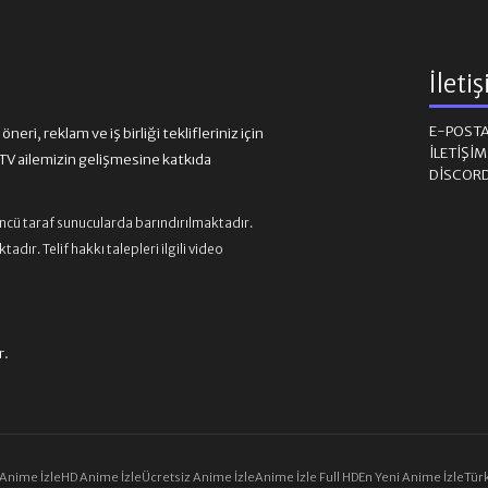
İleti
E-POST
eri, reklam ve iş birliği teklifleriniz için
İLETIŞI
 ailemizin gelişmesine katkıda
DISCOR
üncü taraf sunucularda barındırılmaktadır.
ır. Telif hakkı talepleri ilgili video
r.
 Anime İzle
HD Anime İzle
Ücretsiz Anime İzle
Anime İzle Full HD
En Yeni Anime İzle
Türk