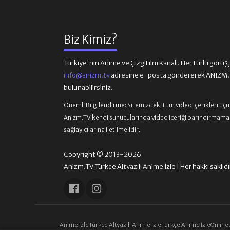
Biz Kimiz?
Türkiye'nin Anime ve ÇizgiFilm Kanalı. Her türlü görüş, ön
info@anizm.tv
adresine e-posta göndererek ANIZM.TV
bulunabilirsiniz.
Önemli Bilgilendirme:
Sitemizdeki tüm video içerikleri üç
Anizm.TV kendi sunucularında video içeriği barındırmamaktad
sağlayıcılarına iletilmelidir.
Copyright © 2013-2026
Anizm.TV Türkçe Altyazılı Anime İzle | Her hakkı saklıdı
Anime İzle
Türkçe Altyazılı Anime İzle
Türkçe Anime İzle
Online