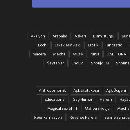
Aksiyon
Arabalar
Askeri
Bilim-Kurgu
Bun
Ecchi
Erkeklerin Aşkı
Erotik
Fantastik
Macera
Mecha
Müzik
Ninja
OAD - ONA -
Şeytanlar
Shoujo
Shoujo-Ai
Shoune
Antropomorfik
Aşk Statükosu
Aşk Üçgeni
Educational
Gag Humor
Harem
Hayat
Magical Sex Shift
Mahou Shoujo
Mecha
Reenkarnasyon
Reverse Harem
Sahne Sanatla