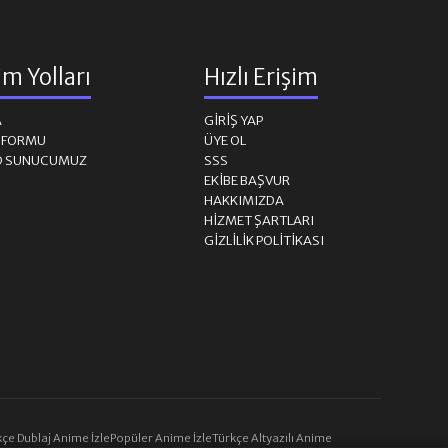
şim Yolları
Hızlı Erişim
A
GIRIŞ YAP
M FORMU
ÜYE OL
D SUNUCUMUZ
SSS
EKIBE BAŞVUR
HAKKIMIZDA
HIZMET ŞARTLARI
GIZLILIK POLITIKASI
çe Dublaj Anime İzle
Popüler Anime İzle
Türkçe Altyazılı Anime