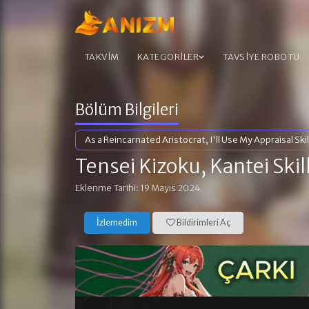
TAKVİM
KATEGORİLER
TAVSİYE ROBOTU
Bölüm Bilgileri
As a Reincarnated Aristocrat, I'll Use My Appraisal Skil
Tensei Kizoku, Kantei Skil
Eklenme Tarihi: 19 Mayıs 2024
İzlemedim
Bildirimleri Aç