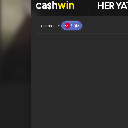
Çevirmenler:
Shijie