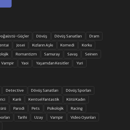
oğaüstü-Güçler
Dövüş
Dövüş Sanatları
Dram
entai
Josei
Kızların Aşkı
Komedi
Korku
olojik
Romantizm
Samuray
Savaş
Seinen
Vampir
Yaoi
Yaşamdan Kesitler
Yuri
Detective
Dövüş Sanatları
Dövüş Sporları
rici
Kanlı
Kentsel Fantastik
Kötü Kadın
türü
Parodi
Pets
Psikolojik
Racing
orları
Tarihi
Uzay
Vampir
Video Oyunları