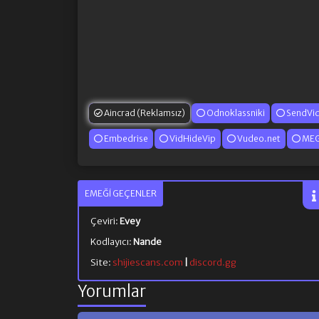
Aincrad (Reklamsız)
Odnoklassniki
SendVi
Embedrise
VidHideVip
Vudeo.net
MEG
EMEĞI GEÇENLER
Çeviri:
Evey
Kodlayıcı:
Nande
Site:
shijiescans.com
|
discord.gg
Yorumlar