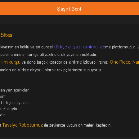
Şaşırt Beni
 Sitesi
türkçe altyazılı anime izle
rkiye'nin en köklü ve en güncel
me platformudur. 2
üler animeler türkçe altyazılı olarak yayınlanmaktadır.
bilim kurgu
anime izle
One Piece
Na
ve daha birçok kategoride
yebilirsiniz.
,
ımları da türkçe altyazılı olarak takipçilerimize sunuyoruz.
en yeni içerikler
imi
türkçe altyazılar
me izleyin
edin
Tavsiye Robotumuz
n!
ile zevkinize uygun animeleri keşfedin.