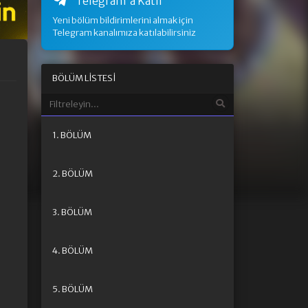
Telegram'a Katıl
Yeni bölüm bildirimlerini almak için
Telegram kanalımıza katılabilirsiniz
BÖLÜM LISTESI
1. BÖLÜM
2. BÖLÜM
3. BÖLÜM
4. BÖLÜM
5. BÖLÜM