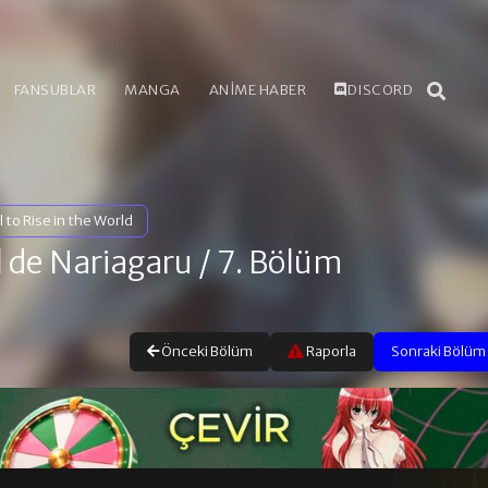
FANSUBLAR
MANGA
ANİME HABER
DISCORD
l to Rise in the World
l de Nariagaru
/ 7. Bölüm
Önceki Bölüm
Raporla
Sonraki Bölüm