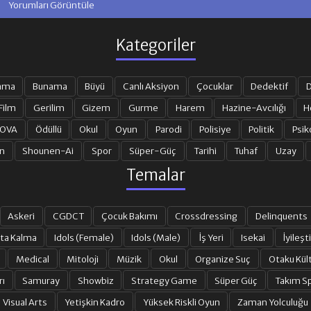
Yorumları Görüntüle
Kategoriler
ama
Bunama
Büyü
Canlı Aksiyon
Çocuklar
Dedektif
D
Film
Gerilim
Gizem
Gurme
Harem
Hazine-Avcılığı
H
 OVA
Ödüllü
Okul
Oyun
Parodi
Polisiye
Politik
Psik
n
Shounen-Ai
Spor
Süper-Güç
Tarihi
Tuhaf
Uzay
Temalar
Askeri
CGDCT
Çocuk Bakımı
Crossdressing
Delinquents
ta Kalma
Idols (Female)
Idols (Male)
İş Yeri
Isekai
İyileşti
Medical
Mitoloji
Müzik
Okul
Organize Suç
Otaku Kül
rı
Samuray
Showbiz
Strategy Game
Süper Güç
Takım Sp
Visual Arts
Yetişkin Kadro
Yüksek Riskli Oyun
Zaman Yolculuğu