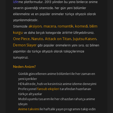
izle
me platformudur. 2013 yılından bu yana binlerce anime
severin güvendiği sitemizde, her gün yeni bölümler
eklenmekte ve en popüler animeler türkçe altyazılı olarak
yayınlanmaktadır.
aksiyon
macera
romantik
komedi
bilim
Sitemizde
,
,
,
,
kurgu
anime izle
ve daha birçok kategoride
yebilirsiniz.
One Piece
Naruto
Attack on Titan
Jujutsu Kaisen
,
,
,
,
Demon Slayer
gibi popüler animelerin yanı sıra, az bilinen
yapımları da türkçe altyazılı olarak takipçilerimize
sunuyoruz.
Neden Anizm?
Günlük güncellenen
anime bölümleri ile her zaman en
yeni içerikler
HD kalitede, hızlı ve kesintisiz
anime izle
me deneyimi
Profesyonel
fansub ekipleri
tarafından hazırlanan
türkçe altyazılar
Mobil uyumlu tasarım ile her cihazdan rahatça anime
izleyin
Anime takvimi
ile haftalık yayın programını takip edin