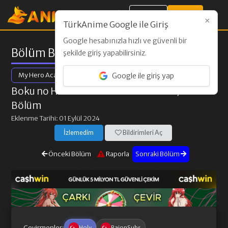
Giriş Yap
Kayıt Ol
×
TürkAnime Google ile Giriş
Google hesabınızla hızlı ve güvenli bir
Bölüm Bilgileri
şekilde giriş yapabilirsiniz.
My Hero Academia Season 7
Google ile giriş yap
Boku no Hero Academia 7th Season
/ 13.
Bölüm
Eklenme Tarihi: 01 Eylül 2024
İzlemedim
Bildirimleri Aç
Önceki Bölüm
Raporla
Sonraki Bölüm
Çevirmenler:
Holy
RaionSubs