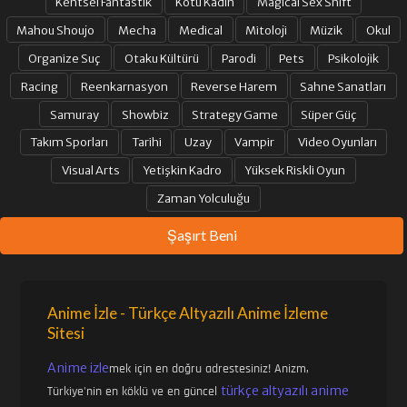
Kentsel Fantastik
Kötü Kadın
Magical Sex Shift
Mahou Shoujo
Mecha
Medical
Mitoloji
Müzik
Okul
Organize Suç
Otaku Kültürü
Parodi
Pets
Psikolojik
Racing
Reenkarnasyon
Reverse Harem
Sahne Sanatları
Samuray
Showbiz
Strategy Game
Süper Güç
Takım Sporları
Tarihi
Uzay
Vampir
Video Oyunları
Visual Arts
Yetişkin Kadro
Yüksek Riskli Oyun
Zaman Yolculuğu
Şaşırt Beni
Anime İzle - Türkçe Altyazılı Anime İzleme
Sitesi
Anime izle
mek için en doğru adrestesiniz! Anizm,
türkçe altyazılı anime
Türkiye'nin en köklü ve en güncel