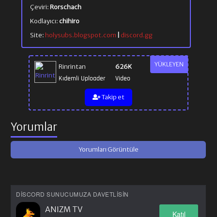
Çeviri:
Rorschach
Kodlayıcı:
chihiro
Site:
holysubs.blogspot.com
|
discord.gg
YÜKLEYEN
Rinrintan
626K
Kıdemli Uploader
Video
Takip et
Yorumlar
Yorumları Görüntüle
DISCORD SUNUCUMUZA DAVETLISIN
ANIZM TV
Katıl