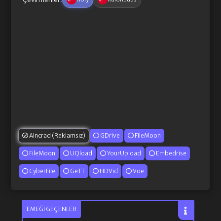
Aincrad (Reklamsız)
GDrive
FileMoon
FileMoon
UQload
YourUpload
Embedrise
CyberFile
GeTT
HDVid
Voe
EMEĞI GEÇENLER