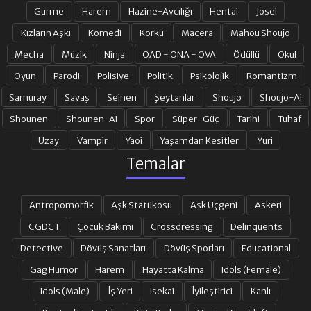
Gurme
Harem
Hazine-Avcılığı
Hentai
Josei
17. BÖLÜM
18. BÖLÜM
Kızların Aşkı
Komedi
Korku
Macera
Mahou Shoujo
Mecha
Müzik
Ninja
OAD - ONA - OVA
Ödüllü
Okul
19. BÖLÜM
20. BÖLÜM
Oyun
Parodi
Polisiye
Politik
Psikolojik
Romantizm
Samuray
Savaş
Seinen
Şeytanlar
Shoujo
Shoujo-Ai
Shounen
Shounen-Ai
Spor
Süper-Güç
Tarihi
Tuhaf
21. BÖLÜM FINAL
Uzay
Vampir
Yaoi
Yaşamdan Kesitler
Yuri
Temalar
Antropomorfik
Aşk Statükosu
Aşk Üçgeni
Askeri
CGDCT
Çocuk Bakımı
Crossdressing
Delinquents
Detective
Dövüş Sanatları
Dövüş Sporları
Educational
Gag Humor
Harem
Hayatta Kalma
Idols (Female)
Idols (Male)
İş Yeri
Isekai
İyileştirici
Kanlı