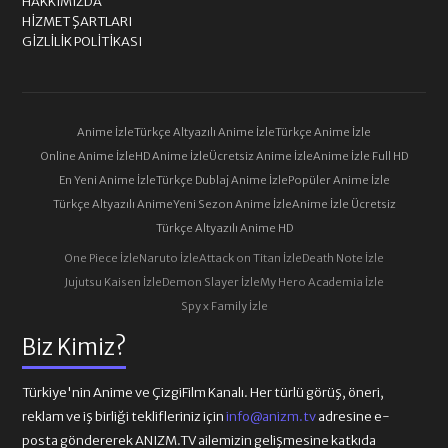
HAKKIMIZDA
HIZMET ŞARTLARI
GIZLILIK POLITIKASI
Anime İzle
Türkçe Altyazılı Anime İzle
Türkçe Anime İzle
Online Anime İzle
HD Anime İzle
Ücretsiz Anime İzle
Anime İzle Full HD
En Yeni Anime İzle
Türkçe Dublaj Anime İzle
Popüler Anime İzle
Türkçe Altyazılı Anime
Yeni Sezon Anime İzle
Anime İzle Ücretsiz
Türkçe Altyazılı Anime HD
One Piece İzle
Naruto İzle
Attack on Titan İzle
Death Note İzle
Jujutsu Kaisen İzle
Demon Slayer İzle
My Hero Academia İzle
Spy x Family İzle
Biz Kimiz?
Türkiye'nin Anime ve ÇizgiFilm Kanalı. Her türlü görüş, öneri,
reklam ve iş birliği teklifleriniz için
info@anizm.tv
adresine e-
posta göndererek ANIZM.TV ailemizin gelişmesine katkıda