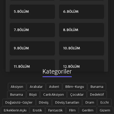
5. BÖLÜM
6. BÖLÜM
7. BÖLÜM
8. BÖLÜM
9. BÖLÜM
10. BÖLÜM
11. BÖLÜM
12. BÖLÜM
Kategoriler
13. BÖLÜM
14. BÖLÜM
Aksiyon
Arabalar
Askeri
Bilim-Kurgu
Bunama
Bunama
Büyü
Canlı Aksiyon
Çocuklar
Dedektif
Doğaüstü-Güçler
Dövüş
Dövüş Sanatları
Dram
Ecchi
15. BÖLÜM
16. BÖLÜM
Erkeklerin Aşkı
Erotik
Fantastik
Film
Gerilim
Gizem