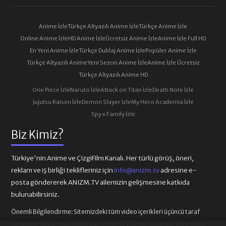
Anime İzle
Türkçe Altyazılı Anime İzle
Türkçe Anime İzle
Online Anime İzle
HD Anime İzle
Ücretsiz Anime İzle
Anime İzle Full HD
En Yeni Anime İzle
Türkçe Dublaj Anime İzle
Popüler Anime İzle
Türkçe Altyazılı Anime
Yeni Sezon Anime İzle
Anime İzle Ücretsiz
Türkçe Altyazılı Anime HD
One Piece İzle
Naruto İzle
Attack on Titan İzle
Death Note İzle
Jujutsu Kaisen İzle
Demon Slayer İzle
My Hero Academia İzle
Spy x Family İzle
Biz Kimiz?
Türkiye'nin Anime ve ÇizgiFilm Kanalı. Her türlü görüş, öneri,
reklam ve iş birliği teklifleriniz için
info@anizm.tv
adresine e-
posta göndererek ANIZM.TV ailemizin gelişmesine katkıda
bulunabilirsiniz.
Önemli Bilgilendirme:
Sitemizdeki tüm video içerikleri üçüncü taraf
sunucularda barındırılmaktadır. Anizm.TV kendi sunucularında video