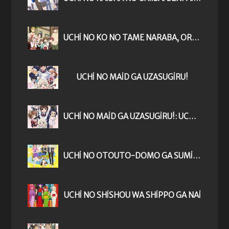
UCHI NO KO NO TAME NARABA, ORE WA MOSHIKASHITARA MAOU MO TAOSERU KAMO SHIRENAI.
UCHI NO MAID GA UZASUGIRU!
UCHI NO MAID GA UZASUGIRU!: UCHI NO MAID WA YAPPARI MOU HONTO UZAINDA NAA...
UCHI NO OTOUTO-DOMO GA SUMIMASEN
UCHI NO SHISHOU WA SHIPPO GA NAI