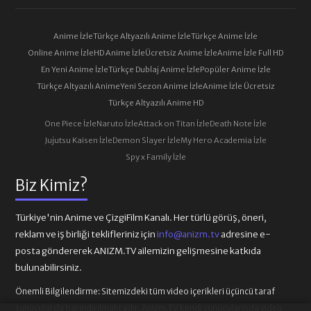
Anime İzle
Türkçe Altyazılı Anime İzle
Türkçe Anime İzle
Online Anime İzle
HD Anime İzle
Ücretsiz Anime İzle
Anime İzle Full HD
En Yeni Anime İzle
Türkçe Dublaj Anime İzle
Popüler Anime İzle
Türkçe Altyazılı Anime
Yeni Sezon Anime İzle
Anime İzle Ücretsiz
Türkçe Altyazılı Anime HD
One Piece İzle
Naruto İzle
Attack on Titan İzle
Death Note İzle
Jujutsu Kaisen İzle
Demon Slayer İzle
My Hero Academia İzle
Spy x Family İzle
Biz Kimiz?
Türkiye'nin Anime ve ÇizgiFilm Kanalı. Her türlü görüş, öneri,
reklam ve iş birliği teklifleriniz için
info@anizm.tv
adresine e-
posta göndererek ANIZM.TV ailemizin gelişmesine katkıda
bulunabilirsiniz.
Önemli Bilgilendirme:
Sitemizdeki tüm video içerikleri üçüncü taraf
sunucularda barındırılmaktadır. Anizm.TV kendi sunucularında video