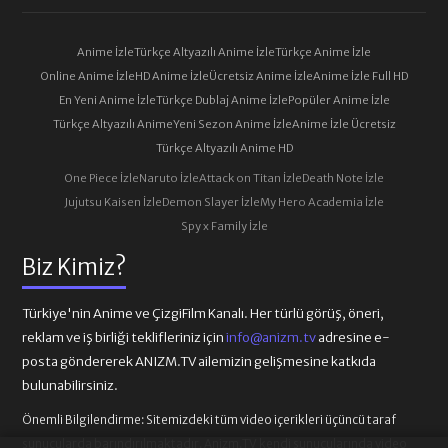
Anime İzle
Türkçe Altyazılı Anime İzle
Türkçe Anime İzle
Online Anime İzle
HD Anime İzle
Ücretsiz Anime İzle
Anime İzle Full HD
En Yeni Anime İzle
Türkçe Dublaj Anime İzle
Popüler Anime İzle
Türkçe Altyazılı Anime
Yeni Sezon Anime İzle
Anime İzle Ücretsiz
Türkçe Altyazılı Anime HD
One Piece İzle
Naruto İzle
Attack on Titan İzle
Death Note İzle
Jujutsu Kaisen İzle
Demon Slayer İzle
My Hero Academia İzle
Spy x Family İzle
Biz Kimiz?
Türkiye'nin Anime ve ÇizgiFilm Kanalı. Her türlü görüş, öneri,
reklam ve iş birliği teklifleriniz için
info@anizm.tv
adresine e-
posta göndererek ANIZM.TV ailemizin gelişmesine katkıda
bulunabilirsiniz.
Önemli Bilgilendirme:
Sitemizdeki tüm video içerikleri üçüncü taraf
sunucularda barındırılmaktadır. Anizm.TV kendi sunucularında video