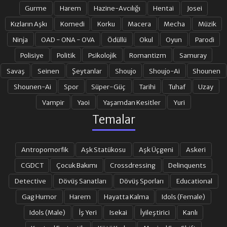
Gurme
Harem
Hazine-Avcılığı
Hentai
Josei
Kızların Aşkı
Komedi
Korku
Macera
Mecha
Müzik
Ninja
OAD - ONA - OVA
Ödüllü
Okul
Oyun
Parodi
Polisiye
Politik
Psikolojik
Romantizm
Samuray
Savaş
Seinen
Şeytanlar
Shoujo
Shoujo-Ai
Shounen
Shounen-Ai
Spor
Süper-Güç
Tarihi
Tuhaf
Uzay
Vampir
Yaoi
Yaşamdan Kesitler
Yuri
Temalar
Antropomorfik
Aşk Statükosu
Aşk Üçgeni
Askeri
CGDCT
Çocuk Bakımı
Crossdressing
Delinquents
Detective
Dövüş Sanatları
Dövüş Sporları
Educational
Gag Humor
Harem
Hayatta Kalma
Idols (Female)
Idols (Male)
İş Yeri
Isekai
İyileştirici
Kanlı