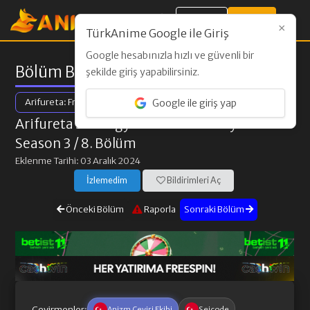
Giriş Yap
Kayıt Ol
×
TürkAnime Google ile Giriş
Google hesabınızla hızlı ve güvenli bir
Bölüm Bilgileri
şekilde giriş yapabilirsiniz.
Arifureta: From Commonplace to World's Strongest Season 3
Google ile giriş yap
Arifureta Shokugyou de Sekai Saikyou
Season 3
/ 8. Bölüm
Eklenme Tarihi: 03 Aralık 2024
İzlemedim
Bildirimleri Aç
Önceki Bölüm
Raporla
Sonraki Bölüm
Çevirmenler:
Anizm Çeviri Ekibi
Seicode