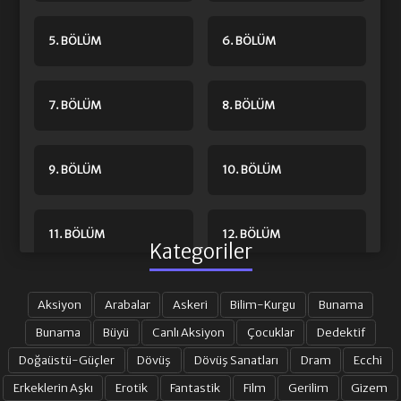
5. BÖLÜM
6. BÖLÜM
7. BÖLÜM
8. BÖLÜM
9. BÖLÜM
10. BÖLÜM
11. BÖLÜM
12. BÖLÜM
Kategoriler
13. BÖLÜM
14. BÖLÜM
Aksiyon
Arabalar
Askeri
Bilim-Kurgu
Bunama
Bunama
Büyü
Canlı Aksiyon
Çocuklar
Dedektif
Doğaüstü-Güçler
Dövüş
Dövüş Sanatları
Dram
Ecchi
15. BÖLÜM
16. BÖLÜM FINAL
Erkeklerin Aşkı
Erotik
Fantastik
Film
Gerilim
Gizem