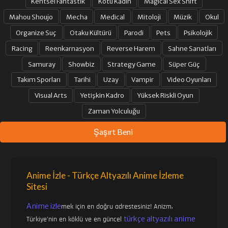
Kentsel Fantastik
Kötü Kadın
Magical Sex Shift
Mahou Shoujo
Mecha
Medical
Mitoloji
Müzik
Okul
Organize Suç
Otaku Kültürü
Parodi
Pets
Psikolojik
Racing
Reenkarnasyon
Reverse Harem
Sahne Sanatları
Samuray
Showbiz
Strategy Game
Süper Güç
Takım Sporları
Tarihi
Uzay
Vampir
Video Oyunları
Visual Arts
Yetişkin Kadro
Yüksek Riskli Oyun
Zaman Yolculuğu
Şaşırt Beni
Anime İzle - Türkçe Altyazılı Anime İzleme
Sitesi
Anime izle
mek için en doğru adrestesiniz! Anizm,
türkçe altyazılı anime
Türkiye'nin en köklü ve en güncel