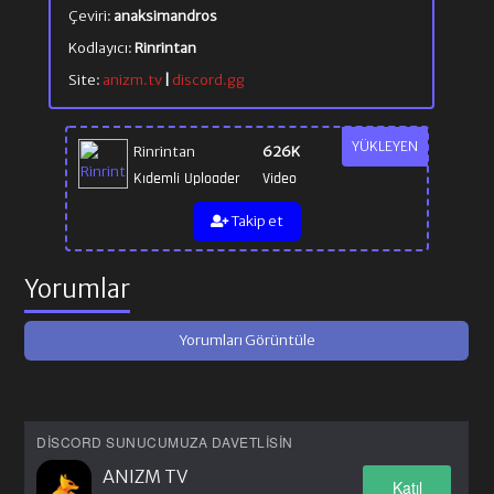
Çeviri:
anaksimandros
Kodlayıcı:
Rinrintan
Site:
anizm.tv
|
discord.gg
YÜKLEYEN
Rinrintan
626K
Kıdemli Uploader
Video
Takip et
Yorumlar
Yorumları Görüntüle
DISCORD SUNUCUMUZA DAVETLISIN
ANIZM TV
Katıl