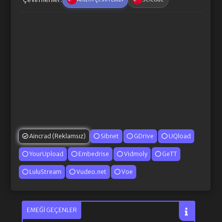
Aincrad (Reklamsız)
Sibnet
GDrive
UQload
YourUpload
Embedrise
Vidmoly
GeTT
LuluStream
Vudeo.net
Voe
EMEĞI GEÇENLER