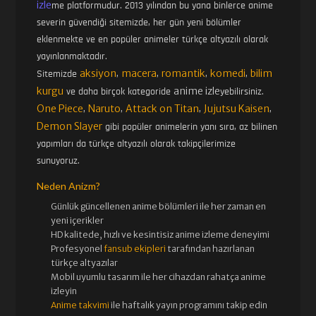
izle
me platformudur. 2013 yılından bu yana binlerce anime
severin güvendiği sitemizde, her gün yeni bölümler
eklenmekte ve en popüler animeler türkçe altyazılı olarak
yayınlanmaktadır.
aksiyon
macera
romantik
komedi
bilim
Sitemizde
,
,
,
,
kurgu
anime izle
ve daha birçok kategoride
yebilirsiniz.
One Piece
Naruto
Attack on Titan
Jujutsu Kaisen
,
,
,
,
Demon Slayer
gibi popüler animelerin yanı sıra, az bilinen
yapımları da türkçe altyazılı olarak takipçilerimize
sunuyoruz.
Neden Anizm?
Günlük güncellenen
anime bölümleri ile her zaman en
yeni içerikler
HD kalitede, hızlı ve kesintisiz
anime izle
me deneyimi
Profesyonel
fansub ekipleri
tarafından hazırlanan
türkçe altyazılar
Mobil uyumlu tasarım ile her cihazdan rahatça anime
izleyin
Anime takvimi
ile haftalık yayın programını takip edin