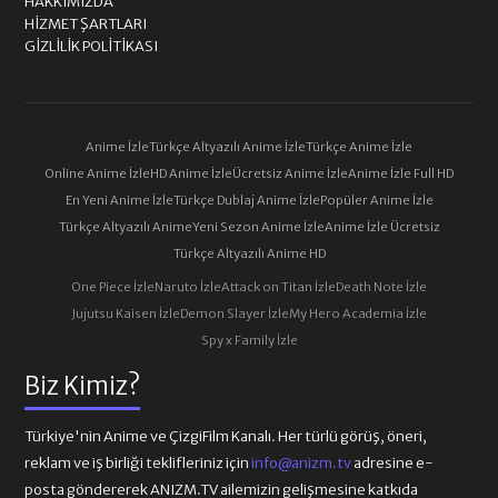
HAKKIMIZDA
HIZMET ŞARTLARI
GIZLILIK POLITIKASI
Anime İzle
Türkçe Altyazılı Anime İzle
Türkçe Anime İzle
Online Anime İzle
HD Anime İzle
Ücretsiz Anime İzle
Anime İzle Full HD
En Yeni Anime İzle
Türkçe Dublaj Anime İzle
Popüler Anime İzle
Türkçe Altyazılı Anime
Yeni Sezon Anime İzle
Anime İzle Ücretsiz
Türkçe Altyazılı Anime HD
One Piece İzle
Naruto İzle
Attack on Titan İzle
Death Note İzle
Jujutsu Kaisen İzle
Demon Slayer İzle
My Hero Academia İzle
Spy x Family İzle
Biz Kimiz?
Türkiye'nin Anime ve ÇizgiFilm Kanalı. Her türlü görüş, öneri,
reklam ve iş birliği teklifleriniz için
info@anizm.tv
adresine e-
posta göndererek ANIZM.TV ailemizin gelişmesine katkıda